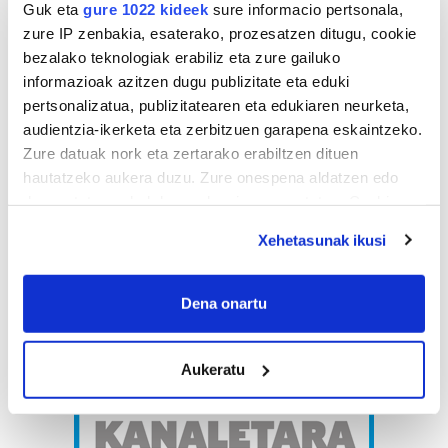
Guk eta
gure 1022 kideek
sure informacio pertsonala,
zure IP zenbakia, esaterako, prozesatzen ditugu, cookie
bezalako teknologiak erabiliz eta zure gailuko
informazioak azitzen dugu publizitate eta eduki
pertsonalizatua, publizitatearen eta edukiaren neurketa,
audientzia-ikerketa eta zerbitzuen garapena eskaintzeko.
Zure datuak nork eta zertarako erabiltzen dituen
hautatzeko aukera duzu. Zure onespena aldatzen edo
deuseztatzen ahal duzu edozein momentutan, Cookie
deklaraziotik edo Privacy triggerean klikatuz.
Xehetasunak ikusi
If you allow, we would also like to:
Collect information about your geographical
Dena onartu
location which can be accurate to within several
meters
Aukeratu
Identify your device by actively scanning it for
specific characteristics (fingerprinting)
Find out more about how your personal data is processed