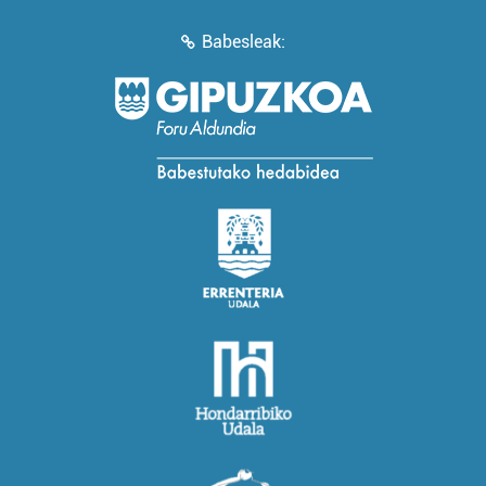
Babesleak: