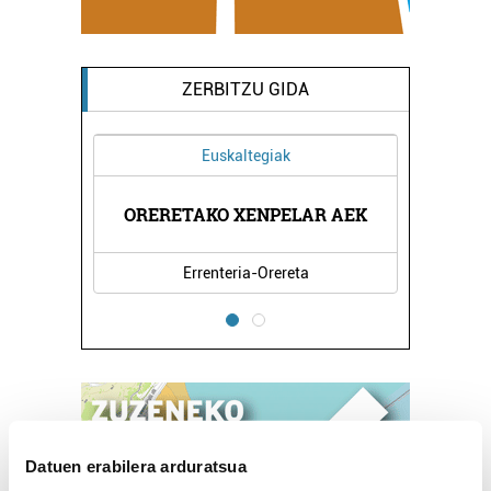
ZERBITZU GIDA
Euskaltegiak
Ikast
DEIKAGEST OINA
ORERETAKO XENPELAR AEK
HE
Errenteria-Orereta
Errenteri
Datuen erabilera arduratsua