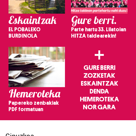
Eskaintzak
Gure berri.
EL POBALEKO
Parte hartu 33. Lilatoian
BURDINOLA
HITZA taldearekin!
+
GURE BERRI
ZOZKETAK
ESKAINTZAK
Hemeroteka
DENDA
HEMEROTEKA
Papereko zenbakiak
NOR GARA
PDF formatuan