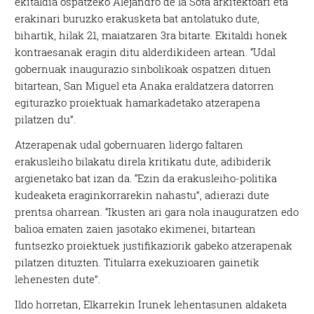
ekitaldia ospatzeko Alejandro de la Sota arkitektoari eta
erakinari buruzko erakusketa bat antolatuko dute,
bihartik, hilak 21, maiatzaren 3ra bitarte. Ekitaldi honek
kontraesanak eragin ditu alderdikideen artean. “Udal
gobernuak inaugurazio sinbolikoak ospatzen dituen
bitartean, San Miguel eta Anaka eraldatzera datorren
egiturazko proiektuak hamarkadetako atzerapena
pilatzen du”.
Atzerapenak udal gobernuaren lidergo faltaren
erakusleiho bilakatu direla kritikatu dute, adibiderik
argienetako bat izan da. “Ezin da erakusleiho-politika
kudeaketa eraginkorrarekin nahastu”, adierazi dute
prentsa oharrean. “Ikusten ari gara nola inauguratzen edo
balioa ematen zaien jasotako ekimenei, bitartean
funtsezko proiektuek justifikaziorik gabeko atzerapenak
pilatzen dituzten. Titularra exekuzioaren gainetik
lehenesten dute”.
Ildo horretan, Elkarrekin Irunek lehentasunen aldaketa