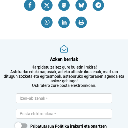
Azken berriak
Harpidetu zaitez gure buletin irekira!
Astekarko eduki nagusiak, asteko albiste ikusienak, martxan
ditugun zozketa eta egitasmoak, asteburuko egitarauen agenda eta
askoz gehiago!
Ostiralero zure posta elektronikoan.
Pribatutasun Politika
irakurri eta onartzen