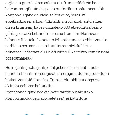
argia eta premiazkoa eskatu du. Irun eraldaketa bete-
betean murgilduta dago, eta oraindik erronka nagusiak
konpondu gabe daudela salatu dute, bereziki
etxebizitzaren arloan. “Ekitaldi sinbolikoak antolatzen
diren bitartean, babes ofizialeko 900 etxebizitza baino
gehiago eraiki behar dira eremu honetan. Hori izan
beharko litzateke benetako lehentasuna: etxebizitzarako
sarbidea bermatzea eta irundarren bizi-kalitatea
hobetzea”, adierazi du David Nuño Elkarrekin Irunek udal
bozeramaileak.
Horregatik guztiagatik, udal gobernuari eskatu diote
benetan herritarren ongizatean eragina duten proiektuen
bizkortzera bideratzeko. “Irunen ekitaldi gutxiago eta
ekintza gehiago behar dira.
Propaganda gutxiago eta herritarrekin hartutako
konpromisoak gehiago betetzea”, eskatu dute.