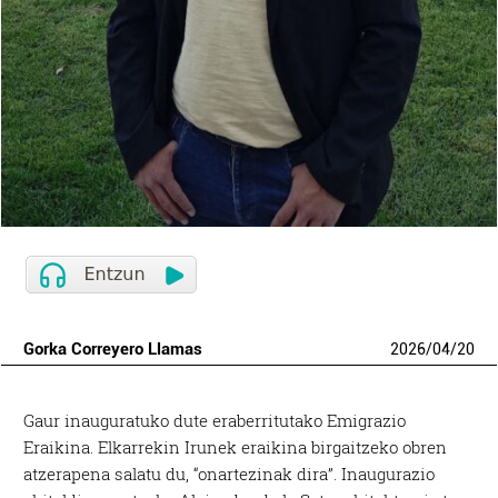
Gorka Correyero Llamas
2026
/
04
/
20
Gaur inauguratuko dute eraberritutako Emigrazio
Eraikina. Elkarrekin Irunek eraikina birgaitzeko obren
atzerapena salatu du, “onartezinak dira”. Inaugurazio