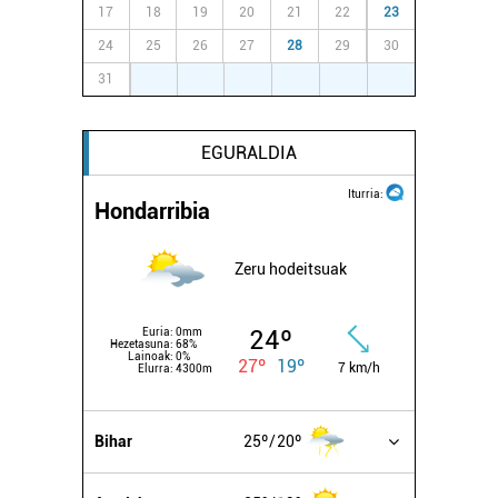
zure baimena Cookieen adierazpenean.
17
18
19
20
21
22
23
24
25
26
27
28
29
30
Webgune honek cookie propioak eta hirugarrenen cookie-
31
1
2
3
4
5
6
fitxategiak erabiltzen ditu. Zure esperientzia eta
zerbitzuak hobetzeko asmoz, cookie teknologiaz
baliatzen gara. Ohar hau onartuz gero, teknologia hori
EGURALDIA
erabiltzeko baimen esplizitua ematen diguzu.
Gehiago
irakurri
Iturria:
Hondarribia
Zeru hodeitsuak
24º
Euria:
0mm
Hezetasuna:
68%
Lainoak:
0%
27º
19º
7 km/h
Elurra:
4300m
Bihar
25º
20º