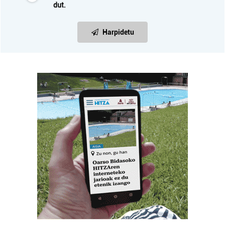
dut.
Harpidetu