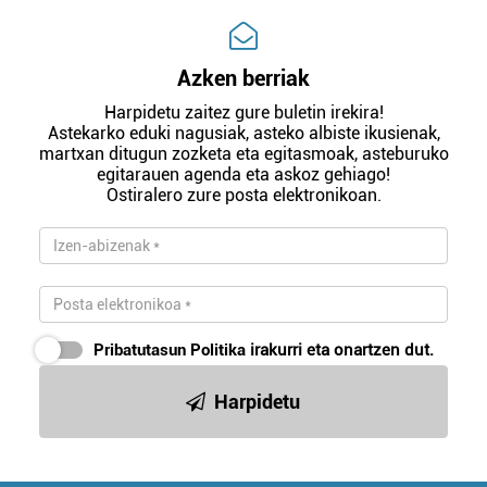
Azken berriak
Harpidetu zaitez gure buletin irekira!
Astekarko eduki nagusiak, asteko albiste ikusienak,
martxan ditugun zozketa eta egitasmoak, asteburuko
egitarauen agenda eta askoz gehiago!
Ostiralero zure posta elektronikoan.
Pribatutasun Politika
irakurri eta onartzen dut.
Harpidetu