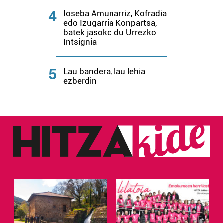
4
Ioseba Amunarriz, Kofradia
edo Izugarria Konpartsa,
batek jasoko du Urrezko
Intsignia
5
Lau bandera, lau lehia
ezberdin