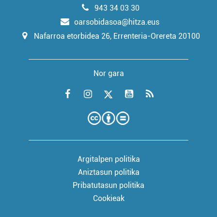
943 34 03 30
oarsobidasoa@hitza.eus
Nafarroa etorbidea 26, Errenteria-Orereta 20100
Nor gara
Argitalpen politika
Aniztasun politika
Pribatutasun politika
Cookieak