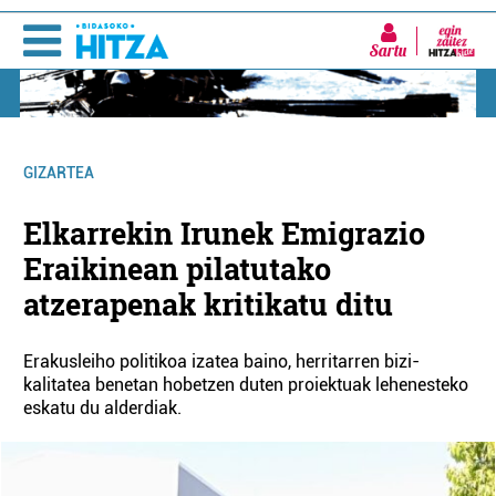
Sartu
GIZARTEA
Elkarrekin Irunek Emigrazio
Eraikinean pilatutako
atzerapenak kritikatu ditu
Erakusleiho politikoa izatea baino, herritarren bizi-
kalitatea benetan hobetzen duten proiektuak lehenesteko
eskatu du alderdiak.