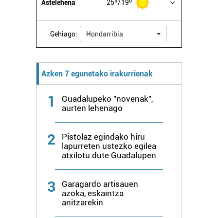
Astelehena
25º
19º
Gehiago:
Hondarribia
Azken 7 egunetako irakurrienak
1
Guadalupeko "novenak",
aurten lehenago
2
Pistolaz egindako hiru
lapurreten ustezko egilea
atxilotu dute Guadalupen
3
Garagardo artisauen
azoka, eskaintza
anitzarekin