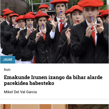
JAIAK
Irun
Emakunde Irunen izango da bihar alarde
parekidea babesteko
Mikel Del Val Garcia