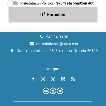
Pribatutasun Politika
irakurri eta onartzen dut.
Harpidetu
943 34 03 30
oarsobidasoa@hitza.eus
Nafarroa etorbidea 26, Errenteria-Orereta 20100
Nor gara