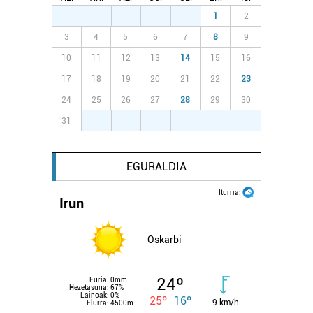
27
28
29
30
31
1
2
3
4
5
6
7
8
9
10
11
12
13
14
15
16
17
18
19
20
21
22
23
24
25
26
27
28
29
30
31
1
2
3
4
5
6
EGURALDIA
Iturria:
Irun
Oskarbi
24º
Euria:
0mm
Hezetasuna:
67%
Lainoak:
0%
25º
16º
9 km/h
Elurra:
4500m