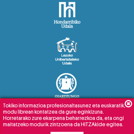
Tokiko informazioa profesionaltasunez eta euskaratik,
modu librean kontatzea da gure eginkizuna.
Horretarako zure ekarpena beharrezkoa da, eta ongi
maitatzeko modurik zintzoena da HITZAkide egitea.