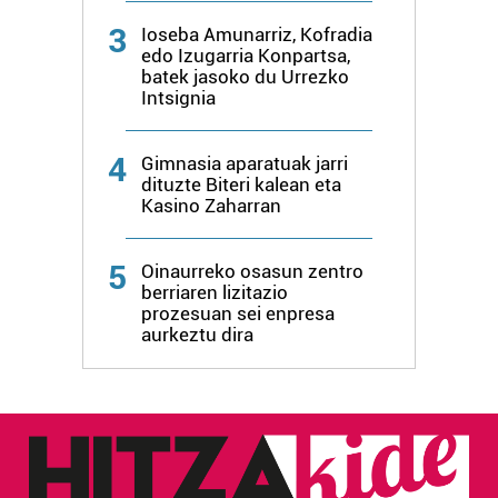
3
Ioseba Amunarriz, Kofradia
edo Izugarria Konpartsa,
batek jasoko du Urrezko
Intsignia
4
Gimnasia aparatuak jarri
dituzte Biteri kalean eta
Kasino Zaharran
5
Oinaurreko osasun zentro
berriaren lizitazio
prozesuan sei enpresa
aurkeztu dira