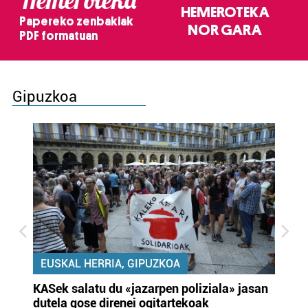
HEMEROTEKA
Papereko zenbakiak
NOR GARA
PDF formatuan
Gipuzkoa
EUSKAL HERRIA, GIPUZKOA
KASek salatu du «jazarpen poliziala» jasan
Pa
dutela gose direnei ogitartekoak
da