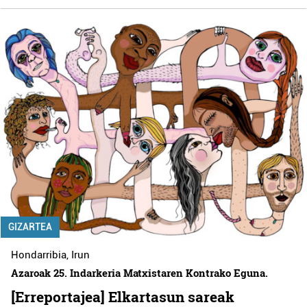
GIZARTEA
Hondarribia
,
Irun
Azaroak 25. Indarkeria Matxistaren Kontrako Eguna.
[Erreportajea] Elkartasun sareak