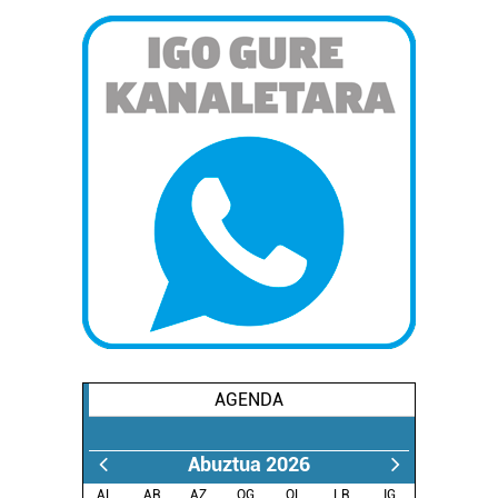
AGENDA
Abuztua 2026
AL.
AR.
AZ.
OG.
OL.
LR.
IG.