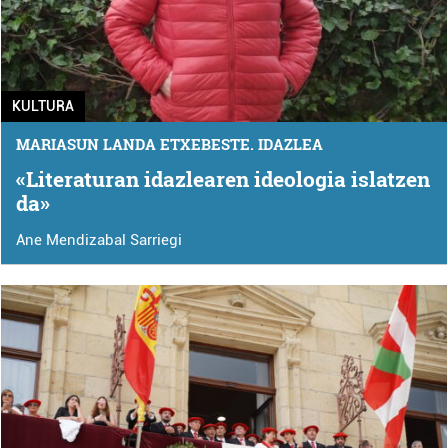
KULTURA
MARIASUN LANDA ETXEBESTE. IDAZLEA
«Literaturan idazlearen ideologia islatzen
da»
Ane Mendizabal Sarriegi