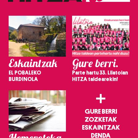
Eskaintzak
Gure berri.
EL POBALEKO
Parte hartu 33. Lilatoian
BURDINOLA
HITZA taldearekin!
+
GURE BERRI
ZOZKETAK
ESKAINTZAK
Hemeroteka
DENDA