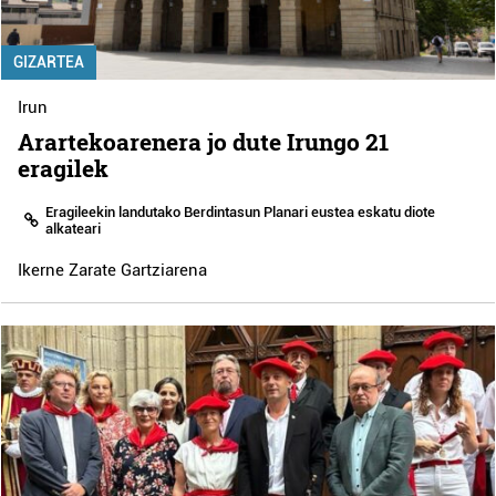
GIZARTEA
Irun
Arartekoarenera jo dute Irungo 21
eragilek
Eragileekin landutako Berdintasun Planari eustea eskatu diote
alkateari
Ikerne Zarate Gartziarena