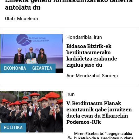
antolatu du
Olatz Mitxelena
Hondarribia
,
Irun
Bidasoa Bizirik-ek
berdintasunerako
lankidetza erakunde
zigilua jaso du
EKONOMIA
GIZARTEA
Ane Mendizabal Sarriegi
Irun
V. Berdintasun Planak
erantzunik gabe jarraitzen
duela esan du Elkarrekin
Podemos-IUk
POLITIKA
Miren Etxebeste: “Legegintzaldia
bukatuko da V. Berdintasun Plana