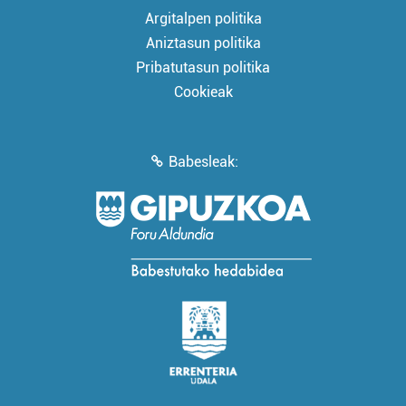
Argitalpen politika
Aniztasun politika
Pribatutasun politika
Cookieak
Babesleak: