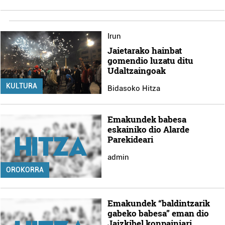
Irun
Jaietarako hainbat
gomendio luzatu ditu
Udaltzaingoak
KULTURA
Bidasoko Hitza
Emakundek babesa
eskainiko dio Alarde
Parekideari
admin
OROKORRA
Emakundek “baldintzarik
gabeko babesa” eman dio
Jaizkibel konpainiari