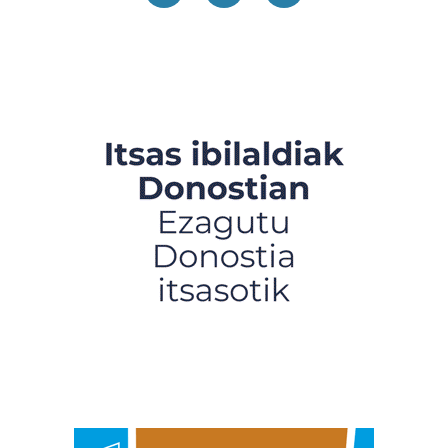
produktuak garatzeko. Zure datuak nork eta zertarako
erabiltzen dituen hauta dezakezu.
Bazkide batzuek ez dizute baimenik eskatzen, eta beren
interes komertzial legitimoetan babesten dira. Ikusi gure
bazkideen zerrenda, beren ustez zein helburutarako
duten interes legitimoa eta horren aurka nola egin
dezakezun ikusteko.
Lortu zure datu pertsonalak prozesatzeko moduari
buruzko informazio gehiago eta ezarri zure lehentasunak
datuen atalean. Edozein unetan alda edo ken dezakezu
zure baimena Cookieen adierazpenean.
Webgune honek cookie propioak eta hirugarrenen cookie-
fitxategiak erabiltzen ditu. Zure esperientzia eta
zerbitzuak hobetzeko asmoz, cookie teknologiaz
baliatzen gara. Ohar hau onartuz gero, teknologia hori
erabiltzeko baimen esplizitua ematen diguzu.
Gehiago