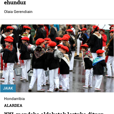
ehunduz
Olaia Gerendiain
JAIAK
Hondarribia
ALARDEA