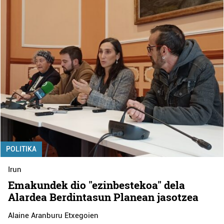
POLITIKA
Irun
Emakundek dio "ezinbestekoa" dela
Alardea Berdintasun Planean jasotzea
Alaine Aranburu Etxegoien