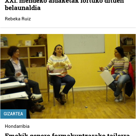
XXI. mendeko aldaketak lortuko dituen
belaunaldia
Rebeka Ruiz
GIZARTEA
Hondarribia
Emekik genero formakuntzarako tailerra