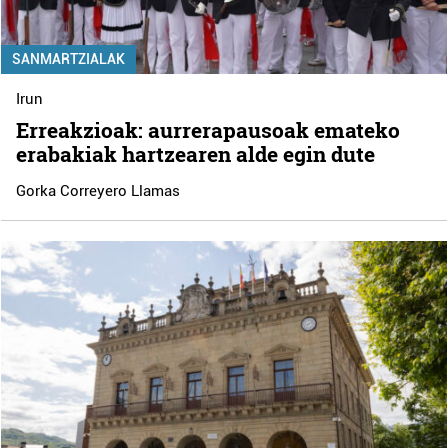
SANMARTZIALAK
Irun
Erreakzioak: aurrerapausoak emateko
erabakiak hartzearen alde egin dute
Gorka Correyero Llamas