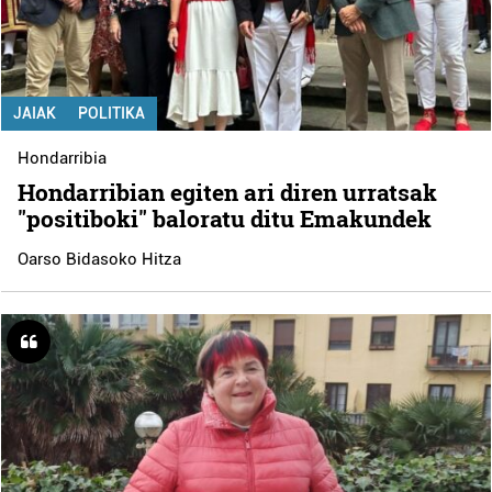
JAIAK
POLITIKA
Hondarribia
Hondarribian egiten ari diren urratsak
"positiboki" baloratu ditu Emakundek
Oarso Bidasoko Hitza