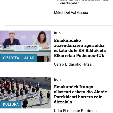
onartu gabe”
Mikel Del Val Garcia
Irun
Emakundeko
zuzendariaren agerraldia
eskatu dute EH Bilduk eta
Elkarrekin Podemos-IUk
GIZARTEA
JAIAK
Oarso Bidasoko Hitza
Irun
Emakundek Irungo
alkateari eskatu dio Alarde
Parekideari harrera egin
diezaiola
KULTURA
Urko Etxebeste Petrirena