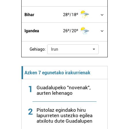
Bihar
28º
18º
Igandea
26º
20º
Gehiago:
Irun
Azken 7 egunetako irakurrienak
1
Guadalupeko "novenak",
aurten lehenago
2
Pistolaz egindako hiru
lapurreten ustezko egilea
atxilotu dute Guadalupen