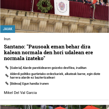
JAIAK
Irun
Santano: "Pausoak eman behar dira
kalean normala den hori udalean ere
normala izateko"
[Galeria] Alarde parekidearen goizeko desfilea, iruditan
Alderdi politiko guztietako ordezkariek, alkateak barne, egin diote
harrera alarde ez baztertzaileari
[Bideoa] Egun handia Irunen
Mikel Del Val Garcia