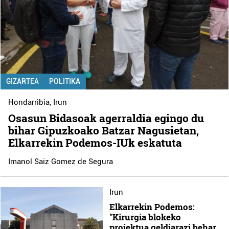
GIZARTEA
POLITIKA
Hondarribia
,
Irun
Osasun Bidasoak agerraldia egingo du
bihar Gipuzkoako Batzar Nagusietan,
Elkarrekin Podemos-IUk eskatuta
Imanol Saiz Gomez de Segura
Irun
Elkarrekin Podemos:
"Kirurgia blokeko
proiektua geldiarazi behar