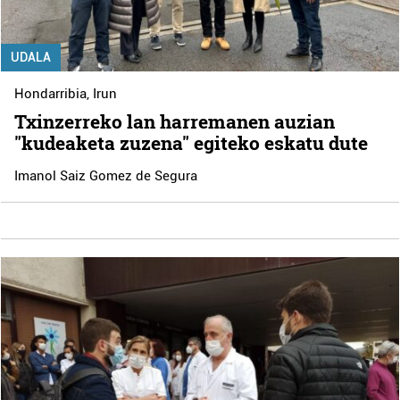
UDALA
Hondarribia
,
Irun
Txinzerreko lan harremanen auzian
"kudeaketa zuzena" egiteko eskatu dute
Imanol Saiz Gomez de Segura