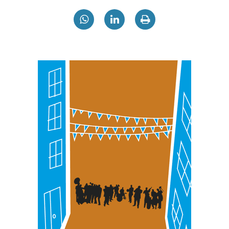
dezakezun ikusteko.
Lortu zure datu pertsonalak prozesatzeko moduari
buruzko informazio gehiago eta ezarri zure lehentasunak
datuen atalean. Edozein unetan alda edo ken dezakezu
zure baimena Cookieen adierazpenean.
Webgune honek cookie propioak eta hirugarrenen cookie-
fitxategiak erabiltzen ditu. Zure esperientzia eta
zerbitzuak hobetzeko asmoz, cookie teknologiaz
baliatzen gara. Ohar hau onartuz gero, teknologia hori
erabiltzeko baimen esplizitua ematen diguzu.
Gehiago
irakurri