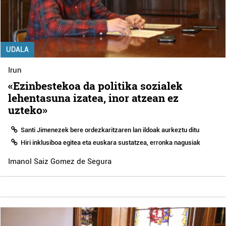
UDALA
Irun
«Ezinbestekoa da politika sozialek
lehentasuna izatea, inor atzean ez
uzteko»
Santi Jimenezek bere ordezkaritzaren lan ildoak aurkeztu ditu
Hiri inklusiboa egitea eta euskara sustatzea, erronka nagusiak
Imanol Saiz Gomez de Segura