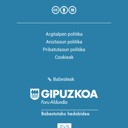
Argitalpen politika
Aniztasun politika
Pribatutasun politika
Cookieak
Babesleak: