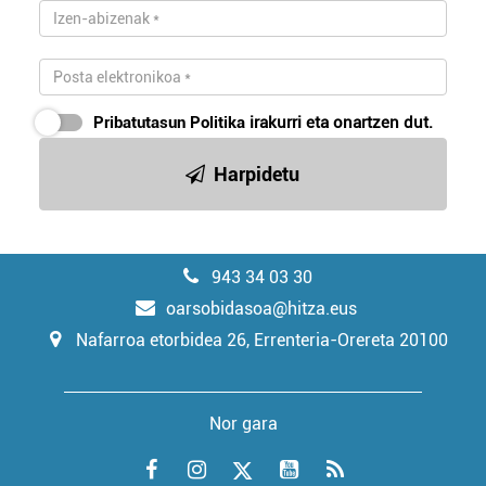
Pribatutasun Politika
irakurri eta onartzen dut.
Harpidetu
943 34 03 30
oarsobidasoa@hitza.eus
Nafarroa etorbidea 26, Errenteria-Orereta 20100
Nor gara