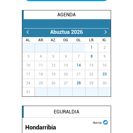
AGENDA
Abuztua 2026
AL.
AR.
AZ.
OG.
OL.
LR.
IG.
27
28
29
30
31
1
2
3
4
5
6
7
8
9
10
11
12
13
14
15
16
17
18
19
20
21
22
23
24
25
26
27
28
29
30
31
1
2
3
4
5
6
EGURALDIA
Iturria:
Hondarribia