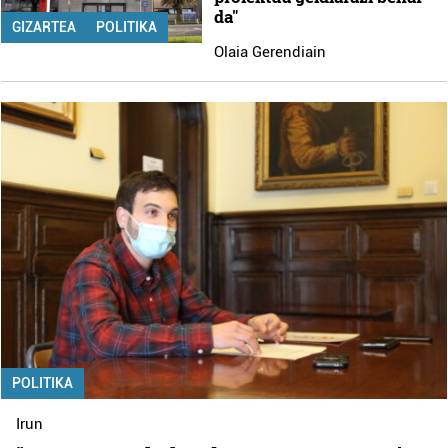
da"
GIZARTEA
POLITIKA
Olaia Gerendiain
POLITIKA
Irun