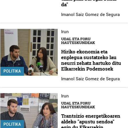
da"
Imanol Saiz Gomez de Segura
Irun
UDAL ETA FORU
HAUTESKUNDEAK
Hiriko ekonomia eta
enplegua sustatzeko lau
neurri zehatz hartuko ditu
Elkarrekin Podemosek
POLITIKA
Imanol Saiz Gomez de Segura
Irun
UDAL ETA FORU
HAUTESKUNDEAK
Trantsizio energetikoaren
aldeko "apustu sendoa"
POLITIKA
egin du Elkarrekin