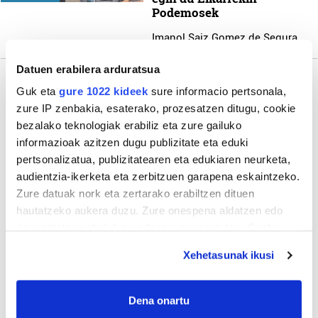
Podemosek
Imanol Saiz Gomez de Segura
Datuen erabilera arduratsua
Guk eta
gure 1022 kideek
sure informacio pertsonala,
zure IP zenbakia, esaterako, prozesatzen ditugu, cookie
bezalako teknologiak erabiliz eta zure gailuko
informazioak azitzen dugu publizitate eta eduki
pertsonalizatua, publizitatearen eta edukiaren neurketa,
audientzia-ikerketa eta zerbitzuen garapena eskaintzeko.
Zure datuak nork eta zertarako erabiltzen dituen
hautatzeko aukera duzu. Zure onespena aldatzen edo
deuseztatzen ahal duzu edozein momentutan, Cookie
deklaraziotik edo Privacy triggerean klikatuz.
Xehetasunak ikusi
If you allow, we would also like to:
Collect information about your geographical
Dena onartu
location which can be accurate to within several