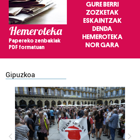
GURE BERRI
ZOZKETAK
ESKAINTZAK
Hemeroteka
DENDA
HEMEROTEKA
Papereko zenbakiak
NOR GARA
PDF formatuan
Gipuzkoa