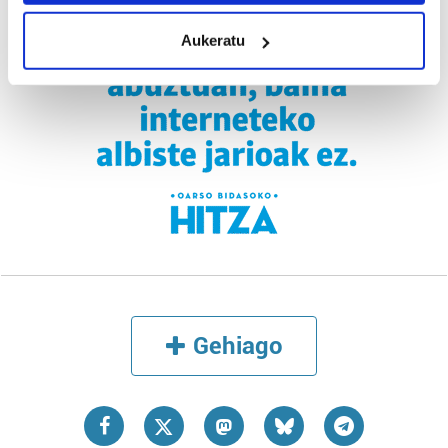
meters
Aukeratu
Identify your device by actively scanning it for
specific characteristics (fingerprinting)
Find out more about how your personal data is processed
and set your preferences in the
details section
.
Guk eta gure bazkideek zure datu pertsonalak
prozesatzen ditugu, zure IP zenbakia, besteak beste,
teknologia erabiliz, cookieak adibidez, iragarki eta eduki
pertsonalizatuak eskaintzeko, iragarkiak eta edukia
neurtzeko, jendeari buruzko informazioa biltzeko eta
produktuak garatzeko. Zure datuak nork eta zertarako
erabiltzen dituen hauta dezakezu.
Gehiago
Bazkide batzuek ez dizute baimenik eskatzen, eta beren
interes komertzial legitimoetan babesten dira. Ikusi gure
bazkideen zerrenda, beren ustez zein helburutarako
duten interes legitimoa eta horren aurka nola egin