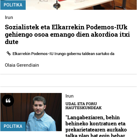
POLITIKA
Irun
Sozialistek eta Elkarrekin Podemos-IUk
gehiengo osoa emango dien akordioa itxi
dute
Elkarrekin Podemos-IU Irungo gobernu taldean sartuko da
Olaia Gerendiain
Irun
UDAL ETA FORU
HAUTESKUNDEAK
"Langabeziaren, behin
behineko kontratuen eta
POLITIKA
prekarietatearen aurkako
talka plan bat egin behar