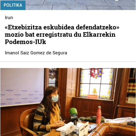
POLITIKA
Irun
«Etxebizitza eskubidea defendatzeko»
mozio bat erregistratu du Elkarrekin
Podemos-IUk
Imanol Saiz Gomez de Segura