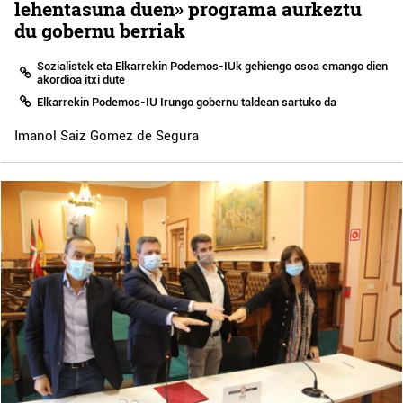
lehentasuna duen» programa aurkeztu
du gobernu berriak
Sozialistek eta Elkarrekin Podemos-IUk gehiengo osoa emango dien
akordioa itxi dute
Elkarrekin Podemos-IU Irungo gobernu taldean sartuko da
Imanol Saiz Gomez de Segura