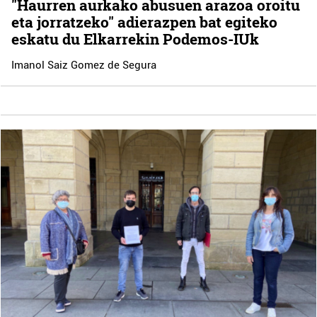
"Haurren aurkako abusuen arazoa oroitu
eta jorratzeko" adierazpen bat egiteko
eskatu du Elkarrekin Podemos-IUk
Imanol Saiz Gomez de Segura