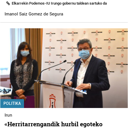
Elkarrekin Podemos-IU Irungo gobernu taldean sartuko da
Imanol Saiz Gomez de Segura
POLITIKA
Irun
«Herritarrengandik hurbil egoteko