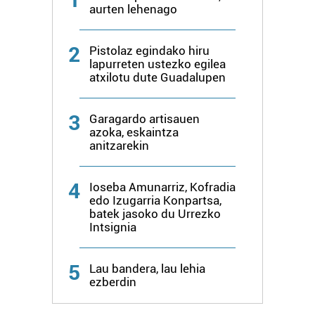
aurten lehenago
2
Pistolaz egindako hiru
lapurreten ustezko egilea
atxilotu dute Guadalupen
3
Garagardo artisauen
azoka, eskaintza
anitzarekin
4
Ioseba Amunarriz, Kofradia
edo Izugarria Konpartsa,
batek jasoko du Urrezko
Intsignia
5
Lau bandera, lau lehia
ezberdin