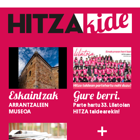
Eskaintzak
Gure berri.
ARRANTZALEEN
Parte hartu 33. Lilatoian
MUSEOA
HITZA taldearekin!
+