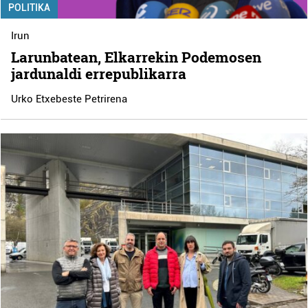
POLITIKA
Irun
Larunbatean, Elkarrekin Podemosen
jardunaldi errepublikarra
Urko Etxebeste Petrirena