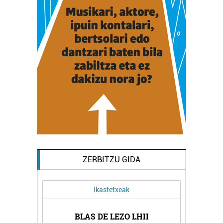
ZERBITZU GIDA
Ostalaritza
I
CROISSANTERIA AXULAR