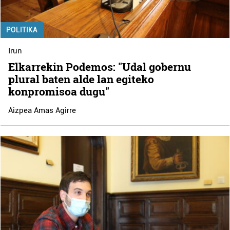
POLITIKA
Irun
Elkarrekin Podemos: "Udal gobernu
plural baten alde lan egiteko
konpromisoa dugu"
Aizpea Amas Agirre