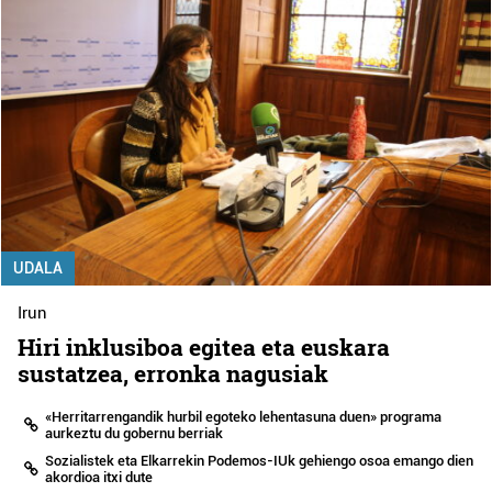
UDALA
Irun
Hiri inklusiboa egitea eta euskara
sustatzea, erronka nagusiak
«Herritarrengandik hurbil egoteko lehentasuna duen» programa
aurkeztu du gobernu berriak
Sozialistek eta Elkarrekin Podemos-IUk gehiengo osoa emango dien
akordioa itxi dute