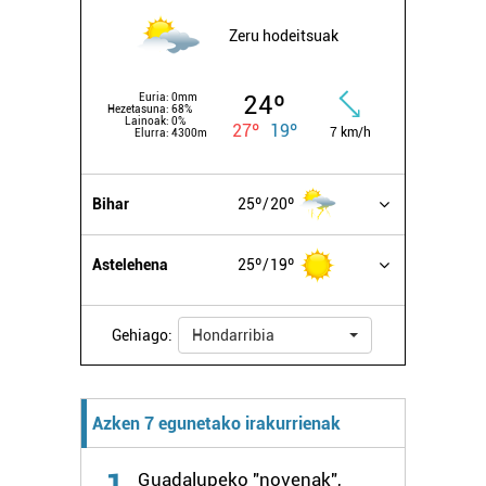
Zeru hodeitsuak
24º
Euria:
0mm
Hezetasuna:
68%
Lainoak:
0%
27º
19º
7 km/h
Elurra:
4300m
Bihar
25º
20º
Astelehena
25º
19º
Gehiago:
Hondarribia
Azken 7 egunetako irakurrienak
1
Guadalupeko "novenak",