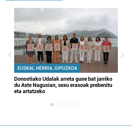
EUSKAL HERRIA, GIPUZKOA
Donostiako Udalak arreta gune bat jarriko
Ur
du Aste Nagusian, sexu erasoak prebenitu
es
eta artatzeko
lu