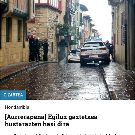
GIZARTEA
Hondarribia
[Aurrerapena] Egiluz gaztetxea
hustarazten hasi dira