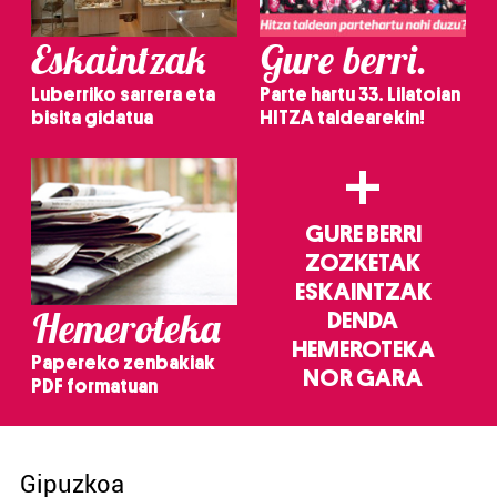
Eskaintzak
Gure berri.
Luberriko sarrera eta
Parte hartu 33. Lilatoian
bisita gidatua
HITZA taldearekin!
+
GURE BERRI
ZOZKETAK
ESKAINTZAK
Hemeroteka
DENDA
HEMEROTEKA
Papereko zenbakiak
NOR GARA
PDF formatuan
Gipuzkoa