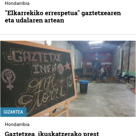
Hondarribia
"Elkarrekiko errespetua" gaztetxearen
eta udalaren artean
GIZARTEA
Hondarribia
Gaztetxea, ikuskatzerako prest