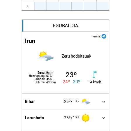
31
1
2
3
4
5
6
EGURALDIA
Iturria:
Irun
Zeru hodeitsuak
23º
Euria:
0mm
Hezetasuna:
67%
Lainoak:
35%
24º
20º
14 km/h
Elurra:
4300m
Bihar
25º
17º
Larunbata
26º
17º