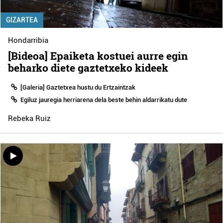
GIZARTEA
Hondarribia
[Bideoa] Epaiketa kostuei aurre egin
beharko diete gaztetxeko kideek
[Galeria] Gaztetxea hustu du Ertzaintzak
Egiluz jauregia herriarena dela beste behin aldarrikatu dute
Rebeka Ruiz