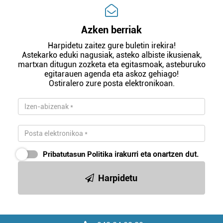
Azken berriak
Harpidetu zaitez gure buletin irekira!
Astekarko eduki nagusiak, asteko albiste ikusienak,
martxan ditugun zozketa eta egitasmoak, asteburuko
egitarauen agenda eta askoz gehiago!
Ostiralero zure posta elektronikoan.
Pribatutasun Politika
irakurri eta onartzen dut.
Harpidetu