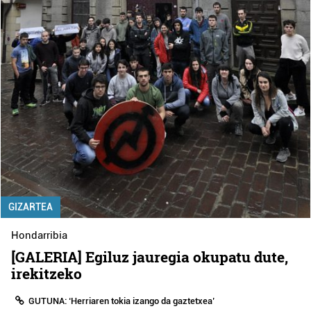
GIZARTEA
Hondarribia
[GALERIA] Egiluz jauregia okupatu dute,
irekitzeko
GUTUNA: ‘Herriaren tokia izango da gaztetxea’