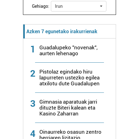
Gehiago:
Irun
Azken 7 egunetako irakurrienak
1
Guadalupeko "novenak",
aurten lehenago
2
Pistolaz egindako hiru
lapurreten ustezko egilea
atxilotu dute Guadalupen
3
Gimnasia aparatuak jarri
dituzte Biteri kalean eta
Kasino Zaharran
4
Oinaurreko osasun zentro
berriaren lizitazio