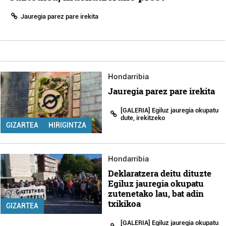
Jauregia parez pare irekita
Hondarribia
Jauregia parez pare irekita
[GALERIA] Egiluz jauregia okupatu
dute, irekitzeko
GIZARTEA
HIRIGINTZA
Hondarribia
Deklaratzera deitu dituzte
Egiluz jauregia okupatu
zutenetako lau, bat adin
txikikoa
GIZARTEA
[GALERIA] Egiluz jauregia okupatu