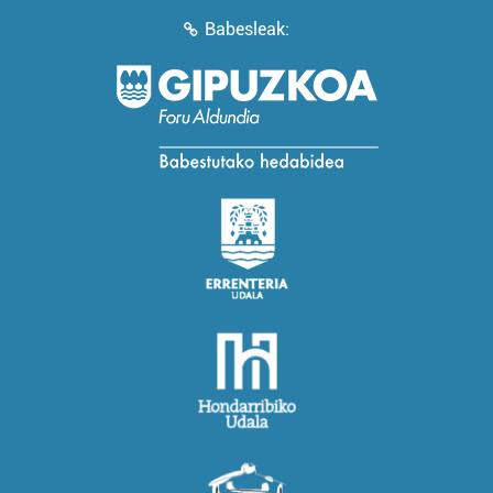
Babesleak: