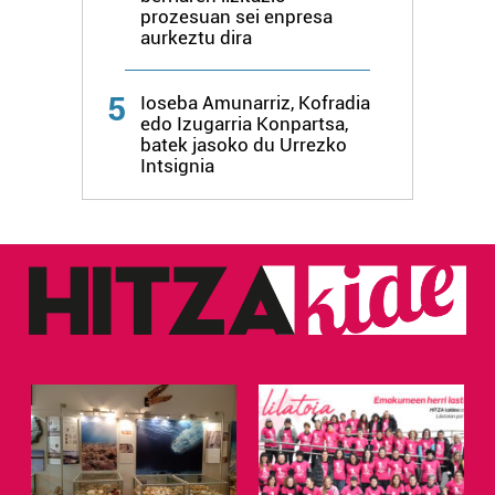
prozesuan sei enpresa
aurkeztu dira
5
Ioseba Amunarriz, Kofradia
edo Izugarria Konpartsa,
batek jasoko du Urrezko
Intsignia