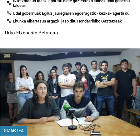
«Zintzotasun falta» leporatu diote gaztetxeko kideek udal gobernu
taldeari
Udal gobernuak Egiluz jauregiaren egoeragatik «kezka» agertu du
Ehunka elkartasun argazki jaso ditu Hondarribiko Gaztetxeak
Urko Etxebeste Petrirena
GIZARTEA