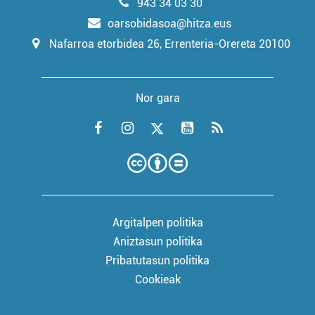
943 34 03 30
oarsobidasoa@hitza.eus
Nafarroa etorbidea 26, Errenteria-Orereta 20100
Nor gara
Argitalpen politika
Aniztasun politika
Pribatutasun politika
Cookieak