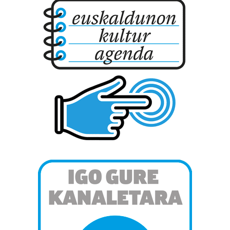
Bazkide batzuek ez dizute baimenik eskatzen, eta beren
interes komertzial legitimoetan babesten dira. Ikusi gure
bazkideen zerrenda, beren ustez zein helburutarako
duten interes legitimoa eta horren aurka nola egin
dezakezun ikusteko.
Lortu zure datu pertsonalak prozesatzeko moduari
buruzko informazio gehiago eta ezarri zure lehentasunak
datuen atalean. Edozein unetan alda edo ken dezakezu
zure baimena Cookieen adierazpenean.
Webgune honek cookie propioak eta hirugarrenen cookie-
fitxategiak erabiltzen ditu. Zure esperientzia eta
zerbitzuak hobetzeko asmoz, cookie teknologiaz
baliatzen gara. Ohar hau onartuz gero, teknologia hori
erabiltzeko baimen esplizitua ematen diguzu.
Gehiago
irakurri