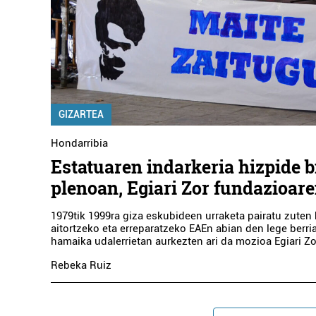
GIZARTEA
Hondarribia
Estatuaren indarkeria hizpide 
plenoan, Egiari Zor fundazioare
1979tik 1999ra giza eskubideen urraketa pairatu zuten h
aitortzeko eta erreparatzeko EAEn abian den lege berria
hamaika udalerrietan aurkezten ari da mozioa Egiari Zo
Rebeka Ruiz