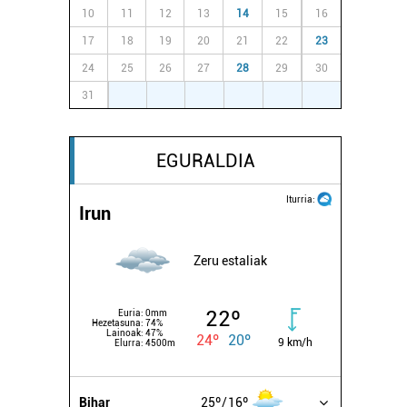
10
11
12
13
14
15
16
17
18
19
20
21
22
23
24
25
26
27
28
29
30
31
1
2
3
4
5
6
EGURALDIA
Iturria:
Irun
Zeru estaliak
22º
Euria:
0mm
Hezetasuna:
74%
Lainoak:
47%
24º
20º
9 km/h
Elurra:
4500m
Bihar
25º
16º