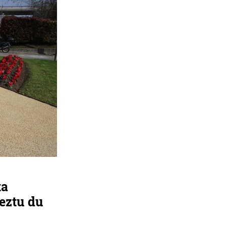
ta
eztu du