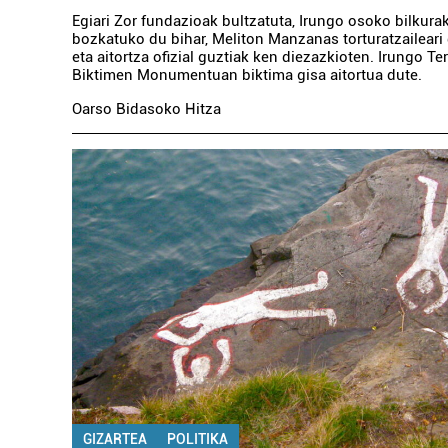
Egiari Zor fundazioak bultzatuta, Irungo osoko bilkura
bozkatuko du bihar, Meliton Manzanas torturatzaileari
eta aitortza ofizial guztiak ken diezazkioten. Irungo T
Biktimen Monumentuan biktima gisa aitortua dute.
Oarso Bidasoko Hitza
GIZARTEA
POLITIKA