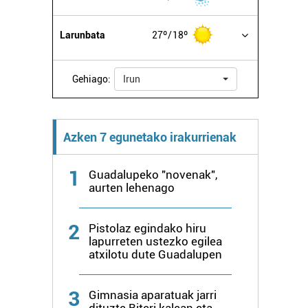
Larunbata
27º
18º
Gehiago:
Irun
Azken 7 egunetako irakurrienak
1
Guadalupeko "novenak",
aurten lehenago
2
Pistolaz egindako hiru
lapurreten ustezko egilea
atxilotu dute Guadalupen
3
Gimnasia aparatuak jarri