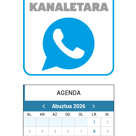
AGENDA
Abuztua 2026
AL.
AR.
AZ.
OG.
OL.
LR.
IG.
27
28
29
30
31
1
2
3
4
5
6
7
8
9