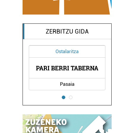
ZERBITZU GIDA
talaritza
Itzulpenak
RRI TABERNA
LETE ITZULPENAK
Pasaia
Errenteria-Orereta