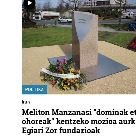
POLITIKA
Irun
Meliton Manzanasi "dominak e
ohoreak" kentzeko mozioa aurk
Egiari Zor fundazioak