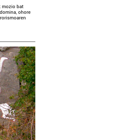
k mozio bat
 domina, ohore
errorismoaren