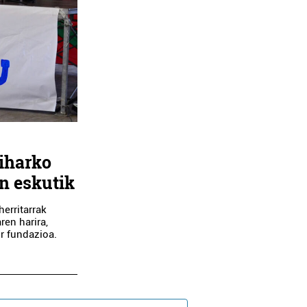
biharko
n eskutik
erritarrak
ren harira,
r fundazioa.