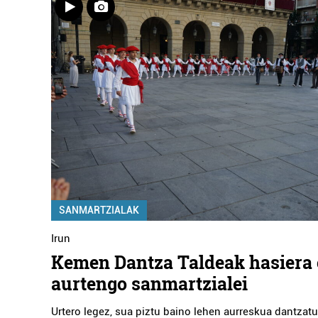
SANMARTZIALAK
Irun
Kemen Dantza Taldeak hasiera
aurtengo sanmartzialei
Urtero legez, sua piztu baino lehen aurreskua dantzat