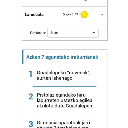
Larunbata
26º
17º
Gehiago:
Irun
Azken 7 egunetako irakurrienak
1
Guadalupeko "novenak",
aurten lehenago
2
Pistolaz egindako hiru
lapurreten ustezko egilea
atxilotu dute Guadalupen
3
Gimnasia aparatuak jarri