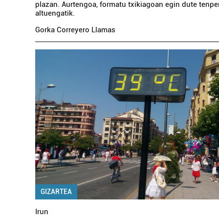
plazan. Aurtengoa, formatu txikiagoan egin dute tenpe
altuengatik.
Gorka Correyero Llamas
GIZARTEA
Irun