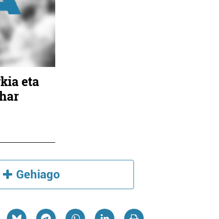
kia eta
ihar
Gehiago