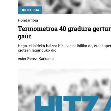
OROKORRA
Hondarribia
Termometroa 40 gradura gertur
gaur
Hego-ekialdeko haizea bizi samar ibiliko da, eta tenpe
igotzen lagunduko dio.
Asier Perez-Karkamo