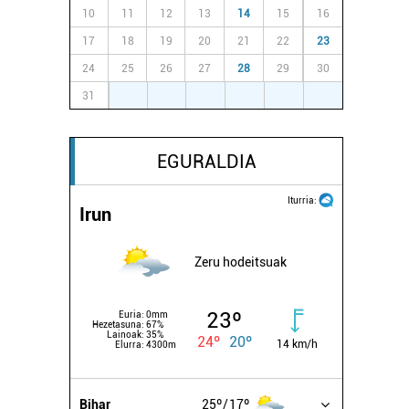
10
11
12
13
14
15
16
17
18
19
20
21
22
23
24
25
26
27
28
29
30
31
1
2
3
4
5
6
EGURALDIA
Iturria:
Irun
Zeru hodeitsuak
23º
Euria:
0mm
Hezetasuna:
67%
Lainoak:
35%
24º
20º
14 km/h
Elurra:
4300m
Bihar
25º
17º