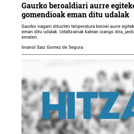
Gaurko beroaldiari aurre egitek
gomendioak eman ditu udalak
Gaurko iragarri dituzten tenperatura beroei aurre egi
eman ditu udalak. Udaltzainak kalean izango dira, jard
ematen.
Imanol Saiz Gomez de Segura
MARIA
IÑ
Er