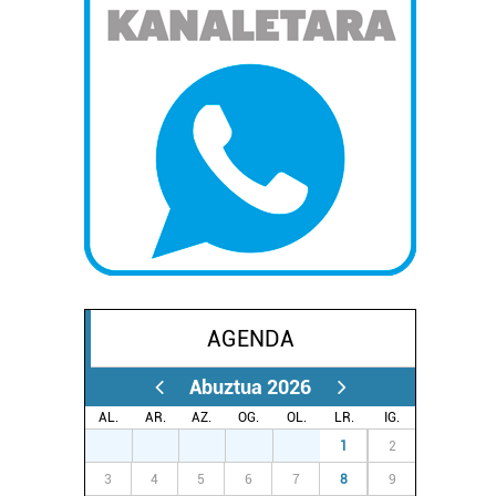
AGENDA
Abuztua 2026
AL.
AR.
AZ.
OG.
OL.
LR.
IG.
27
28
29
30
31
1
2
3
4
5
6
7
8
9