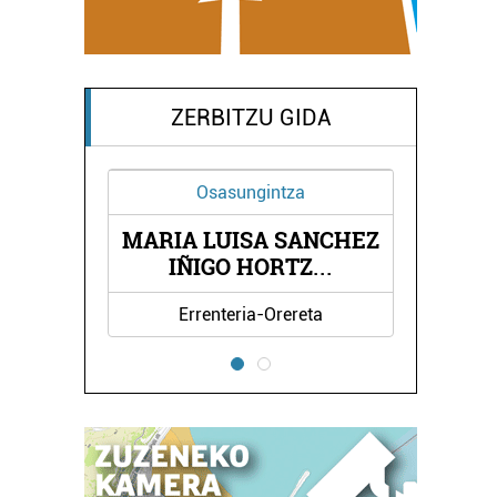
ZERBITZU GIDA
Osasungintza
MARIA LUISA SANCHEZ
O
AINH
IÑIGO HORTZ
HO
...
Errenteria-Orereta