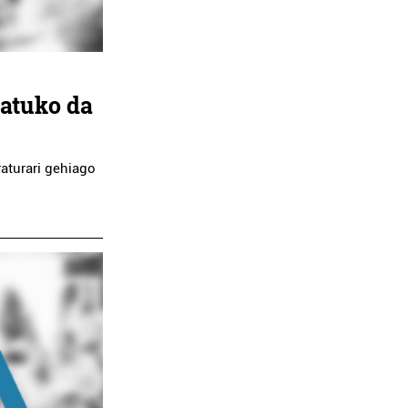
atuko da
raturari gehiago