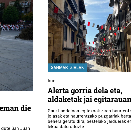
SANMARTZIALAK
Irun
Alerta gorria dela eta,
aldaketak jai egitaraua
 eman die
Gaur Landetxan egitekoak ziren haurrent
jolasak eta haurrentzako puzgarriak bert
behera geratu dira; bestelako jarduerak e
lekualdatu dituzte.
u dute San Juan