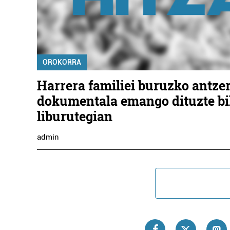
OROKORRA
Harrera familiei buruzko antzer
dokumentala emango dituzte b
liburutegian
admin