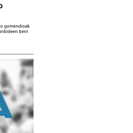
o
teko gomendioak
unbideen berri
Osasungintza
Osasungintza
 LUISA SANCHEZ
AINHOA RIO ALONS
IGO HORTZ
HORTZ KLINIKA
...
renteria-Orereta
Pasaia