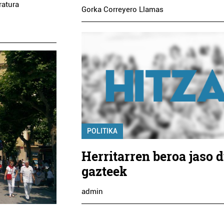
ratura
Gorka Correyero Llamas
POLITIKA
Herritarren beroa jaso 
gazteek
admin