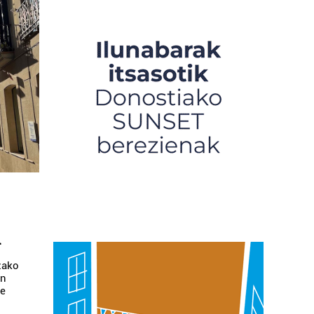
n
zako
an
re