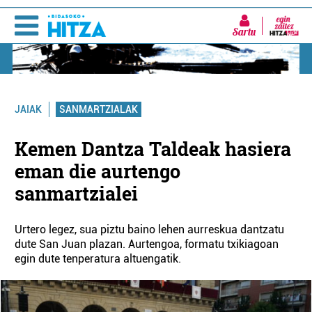
Sartu
SANMARTZIALAK
JAIAK
Kemen Dantza Taldeak hasiera
eman die aurtengo
sanmartzialei
Urtero legez, sua piztu baino lehen aurreskua dantzatu
dute San Juan plazan. Aurtengoa, formatu txikiagoan
egin dute tenperatura altuengatik.