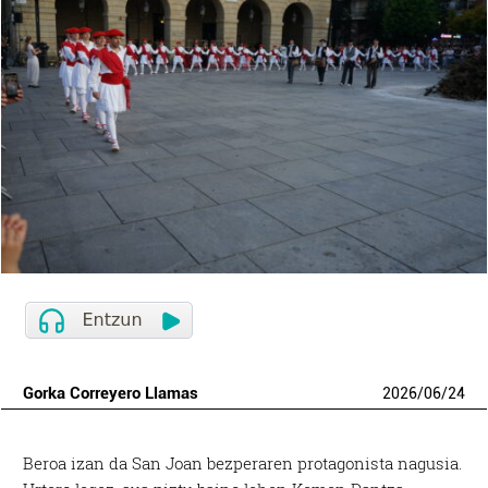
Gorka Correyero Llamas
2026
/
06
/
24
Beroa izan da San Joan bezperaren protagonista nagusia.