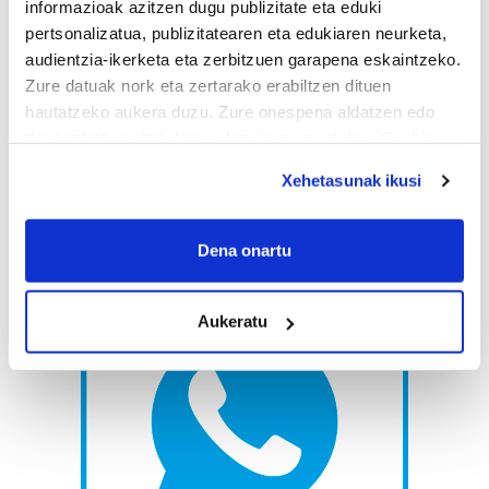
informazioak azitzen dugu publizitate eta eduki
pertsonalizatua, publizitatearen eta edukiaren neurketa,
audientzia-ikerketa eta zerbitzuen garapena eskaintzeko.
Zure datuak nork eta zertarako erabiltzen dituen
hautatzeko aukera duzu. Zure onespena aldatzen edo
deuseztatzen ahal duzu edozein momentutan, Cookie
deklaraziotik edo Privacy triggerean klikatuz.
Xehetasunak ikusi
If you allow, we would also like to:
Collect information about your geographical
Dena onartu
location which can be accurate to within several
meters
Aukeratu
Identify your device by actively scanning it for
specific characteristics (fingerprinting)
Find out more about how your personal data is processed
and set your preferences in the
details section
.
Guk eta gure bazkideek zure datu pertsonalak
prozesatzen ditugu, zure IP zenbakia, besteak beste,