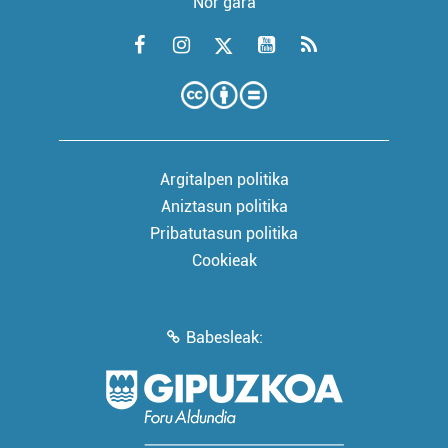
Nor gara
Argitalpen politika
Aniztasun politika
Pribatutasun politika
Cookieak
Babesleak: