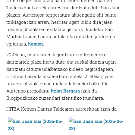
Urtero legez, sua piztu baino lehen Kemen Dantza
Taldeko dantzariek aurreskua dantzatu dute San Juan
plazan. Aurtengoa tenperatura altuengatik ohi baino
txikiagoa izan arren, herritar ugari bildu dira jaien
hasiera ofizialaren ekitaldia gertutik ikusteko. San
Martzial Jaien baitan antolatuko dituzten jardueren
egitaraua,
hemen
.
20:45ean, txistularien laguntzarekin Kemeneko
dantzariek plaza hartu dute, eta euskal dantza ugari
dantzatu dituzte udalbatzako kideen begiradapean,
Cristina Laborda alkatea buru zutela. 21:30ean, jaiei
hasiera ofiziala eman diete udaletxeko balkoitik.
Aurtengo pregoilaria
Itziar Bergara
izan da,
Biogipuzkoako zuzendari zientifiko irundarra.
HITZA Kemen Dantza Taldearen aurreskuan izan da.