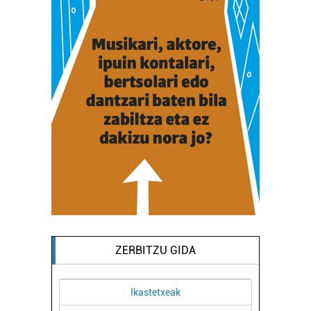
ZERBITZU GIDA
Ikastetxeak