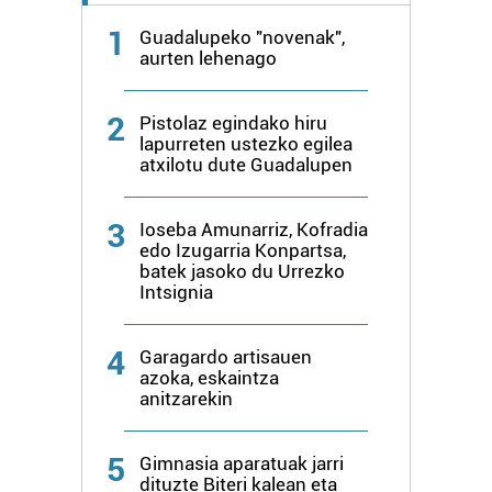
1
Guadalupeko "novenak",
aurten lehenago
2
Pistolaz egindako hiru
lapurreten ustezko egilea
atxilotu dute Guadalupen
3
Ioseba Amunarriz, Kofradia
edo Izugarria Konpartsa,
batek jasoko du Urrezko
Intsignia
4
Garagardo artisauen
azoka, eskaintza
anitzarekin
5
Gimnasia aparatuak jarri
dituzte Biteri kalean eta