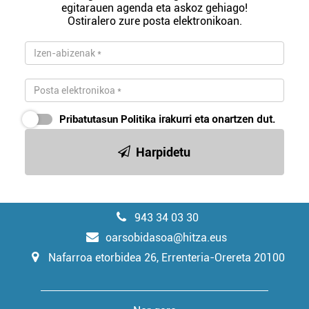
egitarauen agenda eta askoz gehiago!
Ostiralero zure posta elektronikoan.
Pribatutasun Politika
irakurri eta onartzen dut.
Harpidetu
943 34 03 30
oarsobidasoa@hitza.eus
Nafarroa etorbidea 26, Errenteria-Orereta 20100