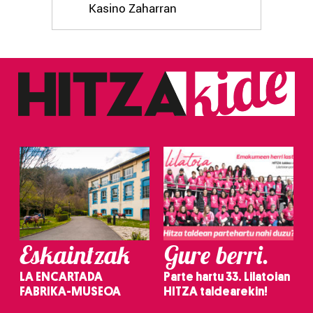
Kasino Zaharran
Eskaintzak
Gure berri.
LA ENCARTADA
Parte hartu 33. Lilatoian
FABRIKA-MUSEOA
HITZA taldearekin!