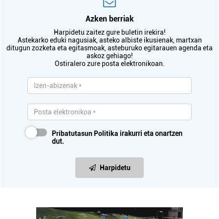
Azken berriak
Harpidetu zaitez gure buletin irekira!
Astekarko eduki nagusiak, asteko albiste ikusienak, martxan
ditugun zozketa eta egitasmoak, asteburuko egitarauen agenda eta
askoz gehiago!
Ostiralero zure posta elektronikoan.
Pribatutasun Politika
irakurri eta onartzen
dut.
Harpidetu