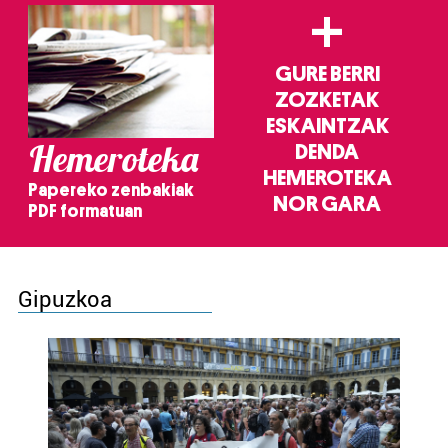
+
GURE BERRI
ZOZKETAK
ESKAINTZAK
Hemeroteka
DENDA
HEMEROTEKA
Papereko zenbakiak
NOR GARA
PDF formatuan
Gipuzkoa