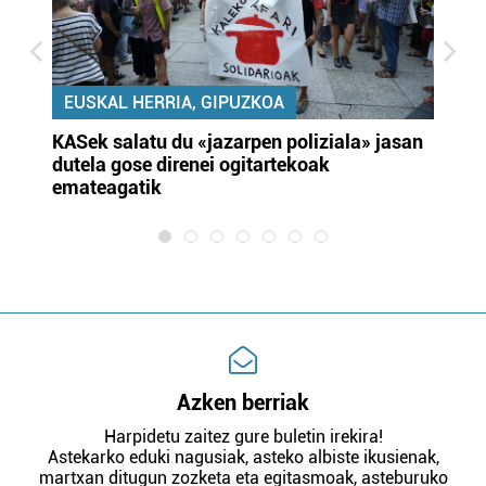
EUSKAL HERRIA, GIPUZKOA
KASek salatu du «jazarpen poliziala» jasan
Pa
dutela gose direnei ogitartekoak
da
emateagatik
«s
Azken berriak
Harpidetu zaitez gure buletin irekira!
Astekarko eduki nagusiak, asteko albiste ikusienak,
martxan ditugun zozketa eta egitasmoak, asteburuko