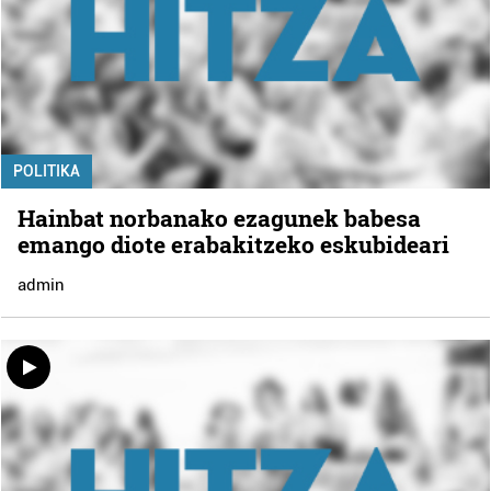
POLITIKA
Hainbat norbanako ezagunek babesa
emango diote erabakitzeko eskubideari
admin