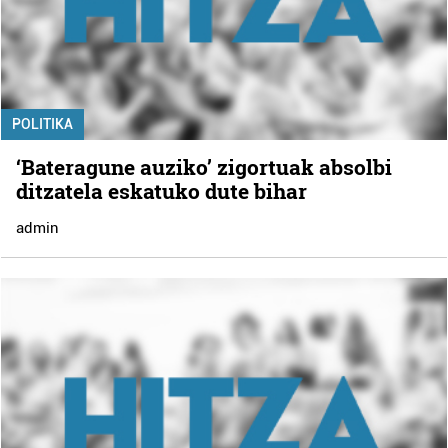
POLITIKA
‘Bateragune auziko’ zigortuak absolbi
ditzatela eskatuko dute bihar
admin