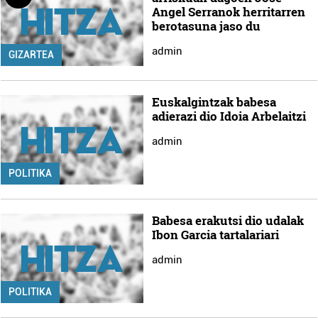
Angel Serranok herritarren
berotasuna jaso du
admin
GIZARTEA
Euskalgintzak babesa
adierazi dio Idoia Arbelaitzi
admin
POLITIKA
Babesa erakutsi dio udalak
Ibon Garcia tartalariari
admin
POLITIKA