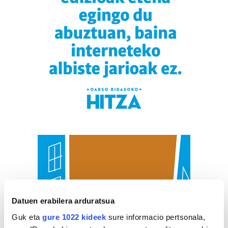
Datuen erabilera arduratsua
Guk eta
gure 1022 kideek
sure informacio pertsonala,