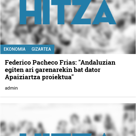
EKONOMIA
GIZARTEA
Federico Pacheco Frias: "Andaluzian
egiten ari garenarekin bat dator
Apaiziartza proiektua"
admin