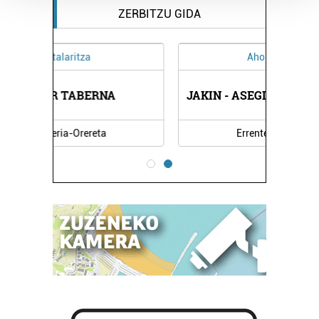
Guk eta gure bazkideek zure datu pertsonalak
ZERBITZU GIDA
prozesatzen ditugu, zure IP zenbakia, besteak beste,
teknologia erabiliz, cookieak adibidez, iragarki eta eduki
Aholkularitza
pertsonalizatuak eskaintzeko, iragarkiak eta edukia
neurtzeko, jendeari buruzko informazioa biltzeko eta
JAKIN - ASEGI AHOLKULARITZA
produktuak garatzeko. Zure datuak nork eta zertarako
erabiltzen dituen hauta dezakezu.
Errenteria-Orereta
Bazkide batzuek ez dizute baimenik eskatzen, eta beren
interes komertzial legitimoetan babesten dira. Ikusi gure
bazkideen zerrenda, beren ustez zein helburutarako
duten interes legitimoa eta horren aurka nola egin
dezakezun ikusteko.
Lortu zure datu pertsonalak prozesatzeko moduari
buruzko informazio gehiago eta ezarri zure lehentasunak
datuen atalean. Edozein unetan alda edo ken dezakezu
zure baimena Cookieen adierazpenean.