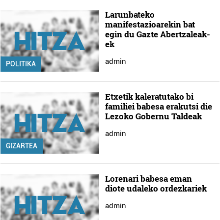
Larunbateko
manifestazioarekin bat
egin du Gazte Abertzaleak-
ek
admin
POLITIKA
Etxetik kaleratutako bi
familiei babesa erakutsi die
Lezoko Gobernu Taldeak
admin
GIZARTEA
Lorenari babesa eman
diote udaleko ordezkariek
admin