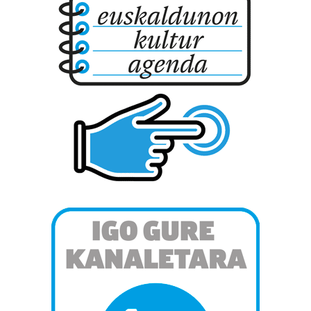
Webgune honek cookie propioak eta hirugarrenen cookie-
fitxategiak erabiltzen ditu. Zure esperientzia eta
zerbitzuak hobetzeko asmoz, cookie teknologiaz
baliatzen gara. Ohar hau onartuz gero, teknologia hori
erabiltzeko baimen esplizitua ematen diguzu.
Gehiago
irakurri