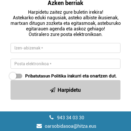
Azken berriak
Harpidetu zaitez gure buletin irekira!
Astekarko eduki nagusiak, asteko albiste ikusienak,
martxan ditugun zozketa eta egitasmoak, asteburuko
egitarauen agenda eta askoz gehiago!
Ostiralero zure posta elektronikoan.
Pribatutasun Politika
irakurri eta onartzen dut.
Harpidetu
943 34 03 30
oarsobidasoa@hitza.eus