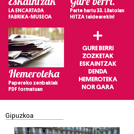
Eskaintzak
Gure berri.
LA ENCARTADA
Parte hartu 33. Lilatoian
FABRIKA-MUSEOA
HITZA taldearekin!
+
GURE BERRI
ZOZKETAK
ESKAINTZAK
Hemeroteka
DENDA
HEMEROTEKA
Papereko zenbakiak
NOR GARA
PDF formatuan
Gipuzkoa