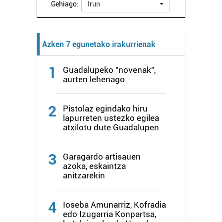
Gehiago:
Irun
Azken 7 egunetako irakurrienak
1
Guadalupeko "novenak",
aurten lehenago
2
Pistolaz egindako hiru
lapurreten ustezko egilea
atxilotu dute Guadalupen
3
Garagardo artisauen
azoka, eskaintza
anitzarekin
4
Ioseba Amunarriz, Kofradia
edo Izugarria Konpartsa,