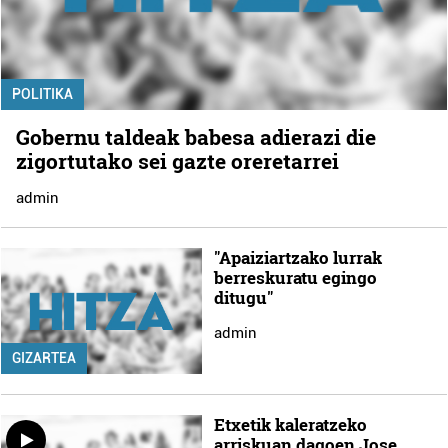
POLITIKA
Gobernu taldeak babesa adierazi die
zigortutako sei gazte oreretarrei
admin
"Apaiziartzako lurrak
berreskuratu egingo
ditugu"
admin
GIZARTEA
Etxetik kaleratzeko
arriskuan dagoen Jose