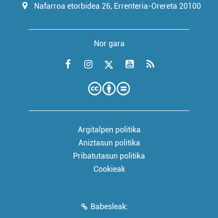
Nafarroa etorbidea 26, Errenteria-Orereta 20100
Nor gara
Argitalpen politika
Aniztasun politika
Pribatutasun politika
Cookieak
Babesleak: