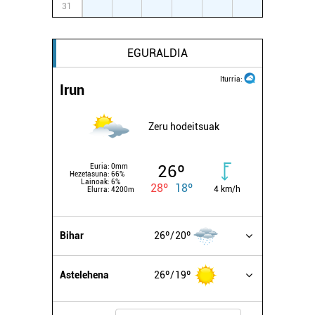
31
1
2
3
4
5
6
EGURALDIA
Iturria:
Irun
Zeru hodeitsuak
26º
Euria:
0mm
Hezetasuna:
66%
Lainoak:
6%
28º
18º
4 km/h
Elurra:
4200m
Bihar
26º
20º
Astelehena
26º
19º