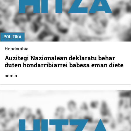
POLITIKA
Hondarribia
Auzitegi Nazionalean deklaratu behar
duten hondarribiarrei babesa eman diete
admin