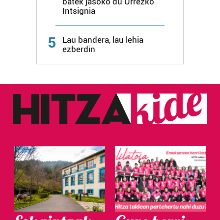
batek jasoko du Urrezko
Intsignia
5
Lau bandera, lau lehia
ezberdin