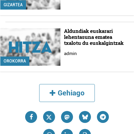
GIZARTEA
Aldundiak euskarari
lehentasuna ematea
txalotu du euskalgintzak
admin
OROKORRA
Gehiago