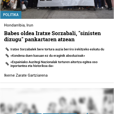
POLITIKA
Hondarribia
,
Irun
Babes oldea Iratxe Sorzabali, "sinisten
dizugu" pankartaren atzean
Iratxe Sorzabalek bere tortura auzia berriro irekitzeko eskatu du
«Kondena duen kasuan ez du eraginik absoluzioak»
«Espainiako Auzitegi Nazionalak torturen aitortza egitea oso
inportantea eta historikoa da»
Ikerne Zarate Gartziarena