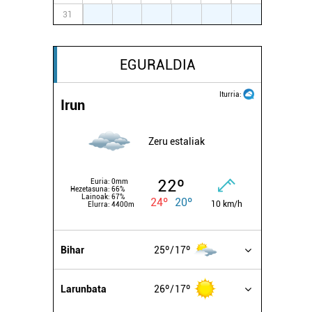
31
1
2
3
4
5
6
EGURALDIA
Iturria:
Irun
Zeru estaliak
22º
Euria:
0mm
Hezetasuna:
66%
Lainoak:
67%
24º
20º
10 km/h
Elurra:
4400m
Bihar
25º
17º
Larunbata
26º
17º