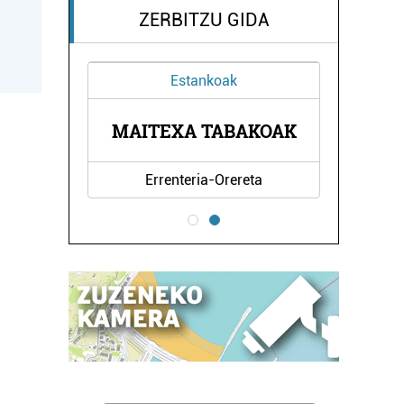
ZERBITZU GIDA
Estankoak
A
MAITEXA TABAKOAK
Errenteria-Orereta