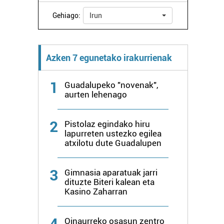
Gehiago:
Irun
Azken 7 egunetako irakurrienak
1
Guadalupeko "novenak",
aurten lehenago
2
Pistolaz egindako hiru
lapurreten ustezko egilea
atxilotu dute Guadalupen
3
Gimnasia aparatuak jarri
dituzte Biteri kalean eta
Kasino Zaharran
4
Oinaurreko osasun zentro