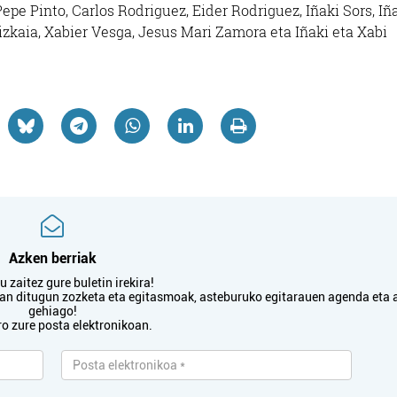
pe Pinto, Carlos Rodriguez, Eider Rodriguez, Iñaki Sors, Iñ
bizkaia, Xabier Vesga, Jesus Mari Zamora eta Iñaki eta Xabi
Azken berriak
 zaitez gure buletin irekira!
txan ditugun zozketa eta egitasmoak, asteburuko egitarauen agenda eta 
gehiago!
ro zure posta elektronikoan.