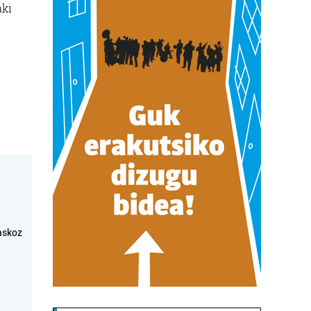
aki
askoz