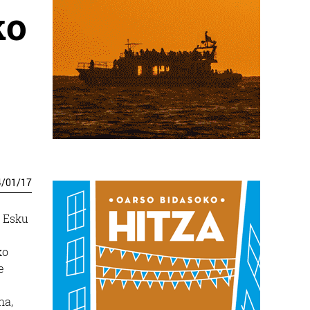
ko
4
/
01
/
17
e Esku
ko
e
na,