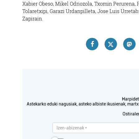
Xabier Obeso, Mikel Odriozola, Txomin Perurena, Pe
Tolaretxipi, Garazi Urdanpilleta, Jose Luis Urreta
Zapirain.
Harpidetu
Astekarko eduki nagusiak, asteko albiste ikusienak, mar
Ostirale