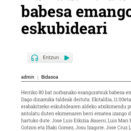
babesa emango
eskubideari
admin
Bidasoa
Herriko 80 bat norbanako esanguratsuk babesa ema
Dago dinamika taldeak deituta. Ekitaldia, 11:00et
erabakitzeko eskubidearen aldeko atxikimendu pub
antolatu duten ekimenaren berri ematea izango d
hartuko dute: Jose Luis Erkizia
Baserri
, Luis Mari
Gotzon eta Iñaki Gomez, Josu Izagirre, Jose Cruz 