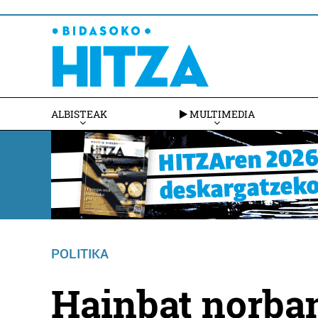
ALBISTEAK
MULTIMEDIA
POLITIKA
Hainbat norba