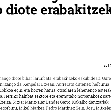
 diote erabakitze
201
ngo diote bihar, larunbata, erabakitzeko eskubideari, Gur
an izango da, Xenpelar Etxean. Aurreratu dutenez, helburua
likoa egin, eta horren harira, otsailaren lehenengo astera
a. Herriko hainbat sektore eta eremutako norbanakoek part
 Ezeiza, Ritxar Maritxalar, Lander Garro, Kukaiko dantzariak,
Legorburu, Mikel Markez, Pedro Martinez Sein, Josu Mitxele