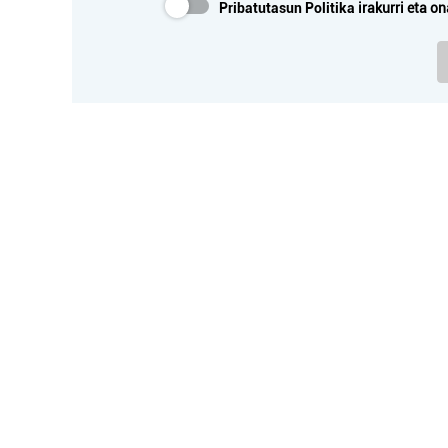
Pribatutasun Politika
irakurri eta on
Osasungintza
BIDASOA OPTIKA
M
Irun