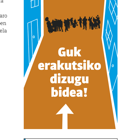
ia
garo
pen
ela