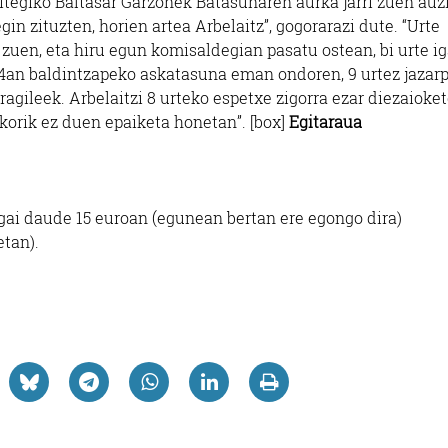
zitegiko Baltasar Garzonek Batasunaren aurka jarri zuen auz
in zituzten, horien artea Arbelaitz”, gogorarazi dute. “Urte
 zuen, eta hiru egun komisaldegian pasatu ostean, bi urte i
04an baldintzapeko askatasuna eman ondoren, 9 urtez jazar
ragileek. Arbelaitzi 8 urteko espetxe zigorra ezar diezaioket
tikorik ez duen epaiketa honetan”. [box]
Egitaraua
lgai daude 15 euroan (egunean bertan ere egongo dira)
etan).