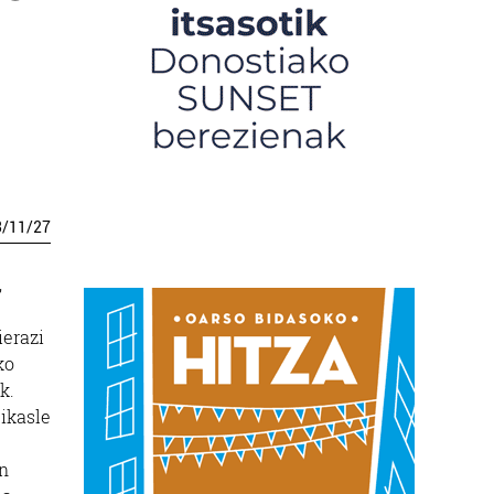
3
/
11
/
27
,
ierazi
ko
k.
ikasle
en