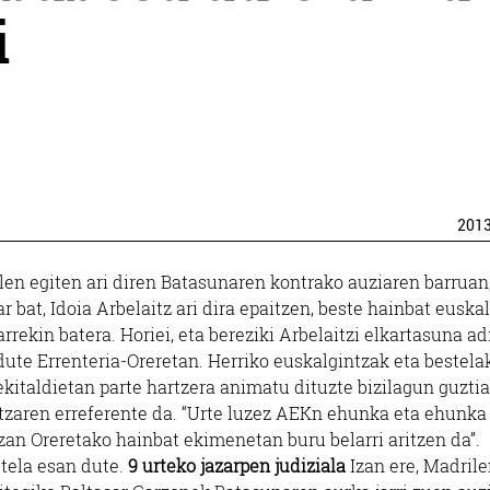
i
201
len egiten ari diren Batasunaren kontrako auziaren barruan
ar bat, Idoia Arbelaitz ari dira epaitzen, beste hainbat euskal
arrekin batera. Horiei, eta bereziki Arbelaitzi elkartasuna ad
dute Errenteria-Oreretan. Herriko euskalgintzak eta bestela
ekitaldietan parte hartzera animatu dituzte bizilagun guztia
ntzaren erreferente da. “Urte luzez AEKn ehunka eta ehunka 
zan Oreretako hainbat ekimenetan buru belarri aritzen da”.
utela esan dute.
9 urteko jazarpen judiziala
Izan ere, Madril