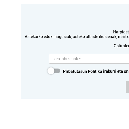
Harpidetu
Astekarko eduki nagusiak, asteko albiste ikusienak, mar
L
Ostirale
Pribatutasun Politika
irakurri eta on