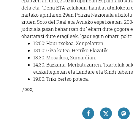
epaitzen ari dira, 2002ko apirilean Espainiako Au
dela eta. “Dena ETA zelakoan, hainbat atxiloketa eg
hartako apirilaren 29an Polizia Nazionala atxilotu
zituen Soto del Real eta Avilako espetxeetan. 20
judiziala jasan behar izan du” ekarri dute gogora e
ohartarazi dute eragileek, “gaur egun oinarri poli
12:00: Haur txokoa, Xenpelarren.
13:00: Giza katea, Herriko Plazatik.
13:30: Mosaikoa, Zumardian.
14:30: Bazkaria, Merkatuzarren. Txartelak sa
euskaltegietan eta Landare eta Sindi tabern
19:00: Triki bertso poteoa.
[/box]