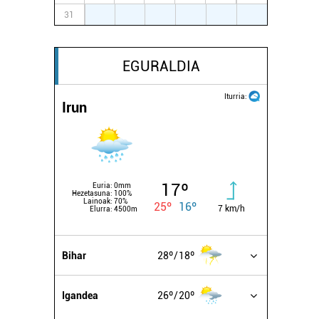
31
1
2
3
4
5
6
EGURALDIA
Iturria:
Irun
17º
Euria:
0mm
Hezetasuna:
100%
Lainoak:
70%
25º
16º
7 km/h
Elurra:
4500m
Bihar
28º
18º
Igandea
26º
20º