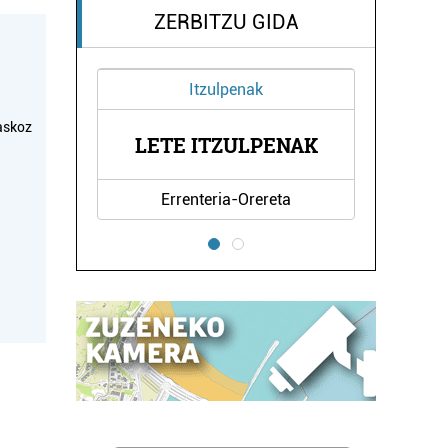
ZERBITZU GIDA
Itzulpenak
askoz
TZA
LETE ITZULPENAK
IT
Errenteria-Orereta