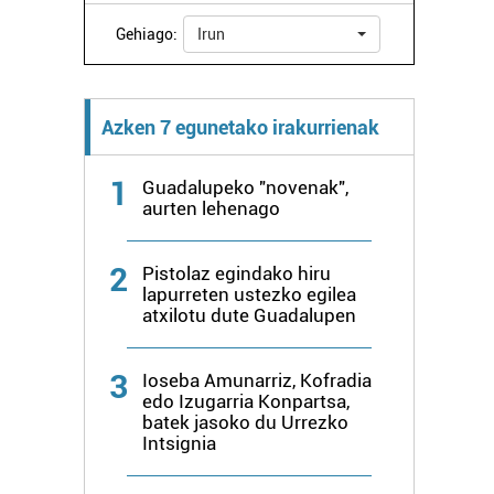
Gehiago:
Irun
Azken 7 egunetako irakurrienak
1
Guadalupeko "novenak",
aurten lehenago
2
Pistolaz egindako hiru
lapurreten ustezko egilea
atxilotu dute Guadalupen
3
Ioseba Amunarriz, Kofradia
edo Izugarria Konpartsa,
batek jasoko du Urrezko
Intsignia