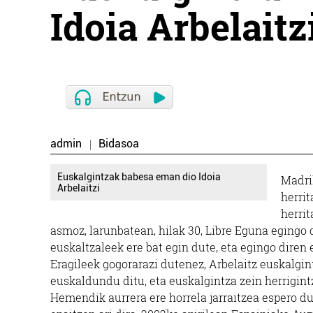
Idoia Arbelaitz
admin
Bidasoa
Euskalgintzak babesa eman dio Idoia
Madri
Arbelaitzi
herrit
herrit
asmoz, larunbatean, hilak 30, Libre Eguna egingo 
euskaltzaleek ere bat egin dute, eta egingo diren 
Eragileek gogorarazi dutenez, Arbelaitz euskalgi
euskaldundu ditu, eta euskalgintza zein herrigint
Hemendik aurrera ere horrela jarraitzea espero d