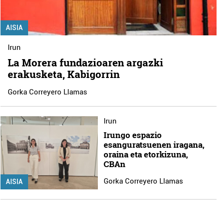
AISIA
Irun
La Morera fundazioaren argazki
erakusketa, Kabigorrin
Gorka Correyero Llamas
Irun
Irungo espazio
esanguratsuenen iragana,
oraina eta etorkizuna,
CBAn
Gorka Correyero Llamas
AISIA