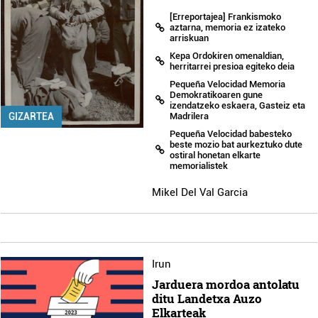
[Erreportajea] Frankismoko
aztarna, memoria ez izateko
arriskuan
Kepa Ordokiren omenaldian,
herritarrei presioa egiteko deia
Pequeña Velocidad Memoria
Demokratikoaren gune
izendatzeko eskaera, Gasteiz eta
GIZARTEA
Madrilera
Pequeña Velocidad babesteko
beste mozio bat aurkeztuko dute
ostiral honetan elkarte
memorialistek
Mikel Del Val Garcia
Irun
Jarduera mordoa antolatu
ditu Landetxa Auzo
Elkarteak