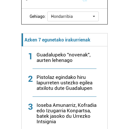
Gehiago:
Hondarribia
Azken 7 egunetako irakurrienak
1
Guadalupeko "novenak",
aurten lehenago
2
Pistolaz egindako hiru
lapurreten ustezko egilea
atxilotu dute Guadalupen
3
Ioseba Amunarriz, Kofradia
edo Izugarria Konpartsa,
batek jasoko du Urrezko
Intsignia