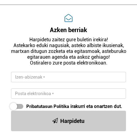
Azken berriak
Harpidetu zaitez gure buletin irekira!
Astekarko eduki nagusiak, asteko albiste ikusienak,
martxan ditugun zozketa eta egitasmoak, asteburuko
egitarauen agenda eta askoz gehiago!
Ostiralero zure posta elektronikoan.
Pribatutasun Politika
irakurri eta onartzen dut.
Harpidetu