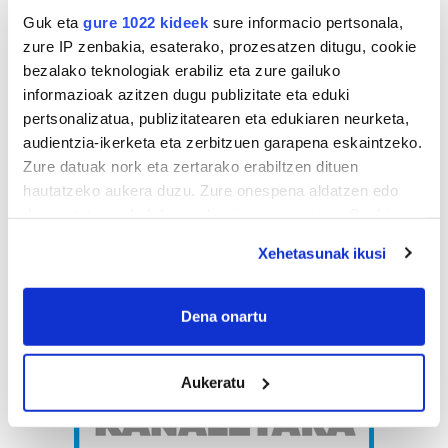
Guk eta
gure 1022 kideek
sure informacio pertsonala,
zure IP zenbakia, esaterako, prozesatzen ditugu, cookie
bezalako teknologiak erabiliz eta zure gailuko
informazioak azitzen dugu publizitate eta eduki
pertsonalizatua, publizitatearen eta edukiaren neurketa,
audientzia-ikerketa eta zerbitzuen garapena eskaintzeko.
Zure datuak nork eta zertarako erabiltzen dituen
hautatzeko aukera duzu. Zure onespena aldatzen edo
deuseztatzen ahal duzu edozein momentutan, Cookie
deklaraziotik edo Privacy triggerean klikatuz.
Xehetasunak ikusi
If you allow, we would also like to:
Collect information about your geographical
Dena onartu
location which can be accurate to within several
meters
Aukeratu
Identify your device by actively scanning it for
specific characteristics (fingerprinting)
Find out more about how your personal data is processed