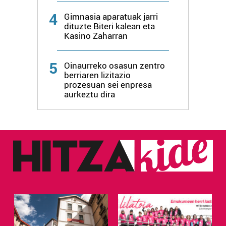
4
Gimnasia aparatuak jarri
dituzte Biteri kalean eta
Kasino Zaharran
5
Oinaurreko osasun zentro
berriaren lizitazio
prozesuan sei enpresa
aurkeztu dira