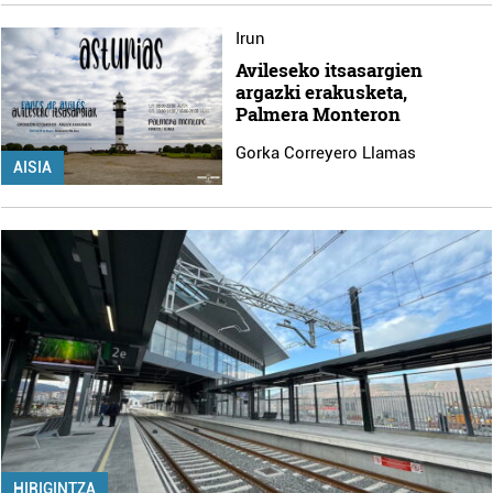
Irun
Avileseko itsasargien
argazki erakusketa,
Palmera Monteron
Gorka Correyero Llamas
AISIA
HIRIGINTZA