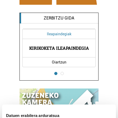
ZERBITZU GIDA
Ileapaindegiak
Iturgintza
KOKETA ILEAPAINDEGIA
GARMENDIA ITURTXO
Oiartzun
Oiartzun
Datuen erabilera arduratsua