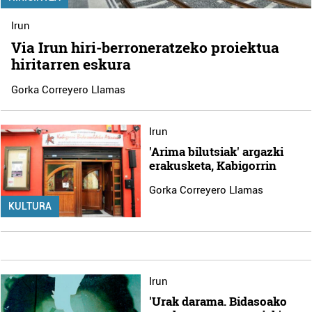
Irun
Via Irun hiri-berroneratzeko proiektua
hiritarren eskura
Gorka Correyero Llamas
Irun
'Arima bilutsiak' argazki
erakusketa, Kabigorrin
Gorka Correyero Llamas
KULTURA
Irun
'Urak darama. Bidasoako