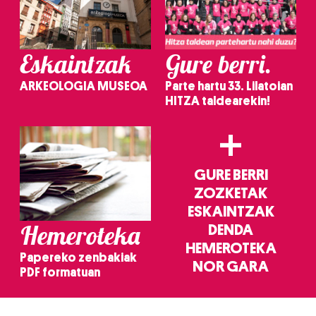
Eskaintzak
Gure berri.
ARKEOLOGIA MUSEOA
Parte hartu 33. Lilatoian
HITZA taldearekin!
+
GURE BERRI
ZOZKETAK
ESKAINTZAK
Hemeroteka
DENDA
HEMEROTEKA
Papereko zenbakiak
NOR GARA
PDF formatuan