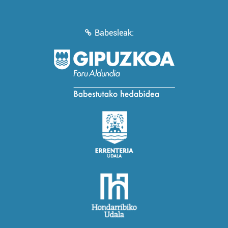
Babesleak: