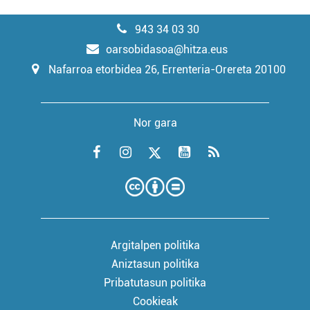
943 34 03 30
oarsobidasoa@hitza.eus
Nafarroa etorbidea 26, Errenteria-Orereta 20100
Nor gara
Argitalpen politika
Aniztasun politika
Pribatutasun politika
Cookieak