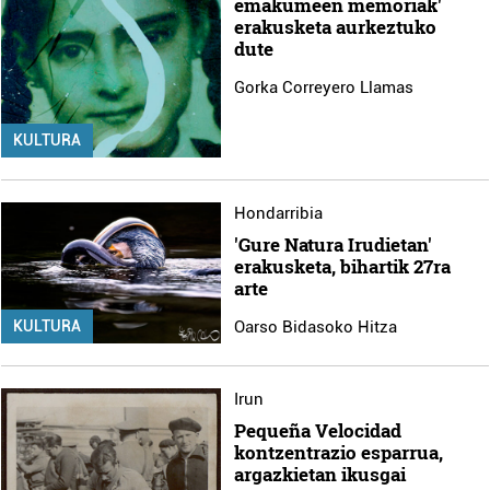
emakumeen memoriak'
erakusketa aurkeztuko
dute
Gorka Correyero Llamas
KULTURA
Hondarribia
'Gure Natura Irudietan'
erakusketa, bihartik 27ra
arte
Oarso Bidasoko Hitza
KULTURA
Irun
Pequeña Velocidad
kontzentrazio esparrua,
argazkietan ikusgai