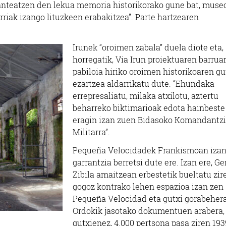
lanteatzen den lekua memoria historikorako gune bat, muse
artzun
Lezo
rriak izango lituzkeen erabakitzea”. Parte hartzearen
Irunek “oroimen zabala” duela diote eta,
horregatik, Via Irun proiektuaren barrua
pabiloia hiriko oroimen historikoaren g
ezartzea aldarrikatu dute. “Ehundaka
errepresaliatu, milaka atxilotu, aztertu
beharreko biktimarioak edota hainbeste
eragin izan zuen Bidasoko Komandantz
Militarra”.
Pequeña Velocidadek Frankismoan izan
garrantzia berretsi dute ere. Izan ere, Ge
Zibila amaitzean erbestetik bueltatu zi
gogoz kontrako lehen espazioa izan zen
Pequeña Velocidad eta gutxi gorabeher
Ordokik jasotako dokumentuen arabera,
gutxienez, 4.000 pertsona pasa ziren 193