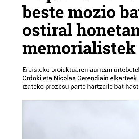
beste mozio ba
ostiral honetan
memorialistek
Eraisteko proiektuaren aurrean urtebe
Ordoki eta Nicolas Gerendiain elkarteek
izateko prozesu parte hartzaile bat has