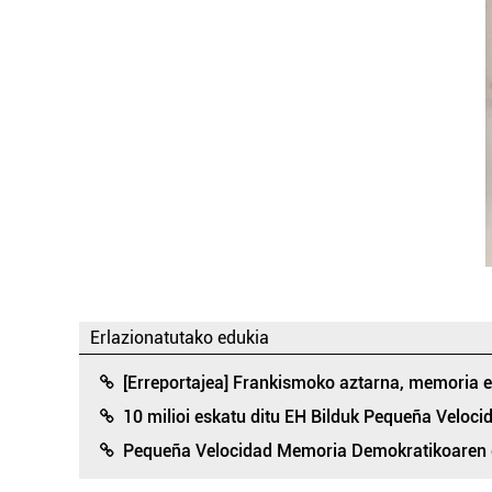
Erlazionatutako edukia
[Erreportajea] Frankismoko aztarna, memoria e
10 milioi eskatu ditu EH Bilduk Pequeña Veloci
Pequeña Velocidad Memoria Demokratikoaren gu