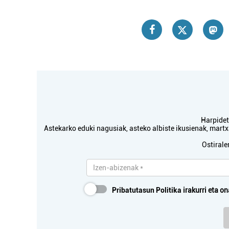
Harpidetu
Astekarko eduki nagusiak, asteko albiste ikusienak, mar
Ostirale
Pribatutasun Politika
irakurri eta on