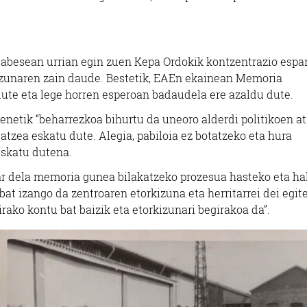
besean urrian egin zuen Kepa Ordokik kontzentrazio espa
tzunaren zain daude. Bestetik, EAEn ekainean Memoria
ute eta lege horren esperoan badaudela ere azaldu dute.
enetik “beharrezkoa bihurtu da uneoro alderdi politikoen at
satzea eskatu dute. Alegia, pabiloia ez botatzeko eta hura
eskatu dutena.
har dela memoria gunea bilakatzeko prozesua hasteko eta ha
bat izango da zentroaren etorkizuna eta herritarrei dei egit
irako kontu bat baizik eta etorkizunari begirakoa da”.