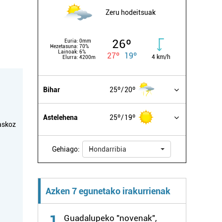
Zeru hodeitsuak
26º
Euria:
0mm
Hezetasuna:
70%
Lainoak:
6%
27º
19º
4 km/h
Elurra:
4200m
Bihar
25º
20º
Astelehena
25º
19º
askoz
Gehiago:
Hondarribia
Azken 7 egunetako irakurrienak
1
Guadalupeko "novenak",