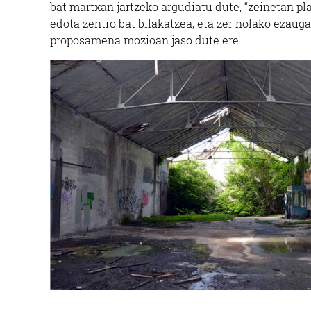
bat martxan jartzeko argudiatu dute, “zeinetan p
Oi
edota zentro bat bilakatzea, eta zer nolako ezauga
proposamena mozioan jaso dute ere.