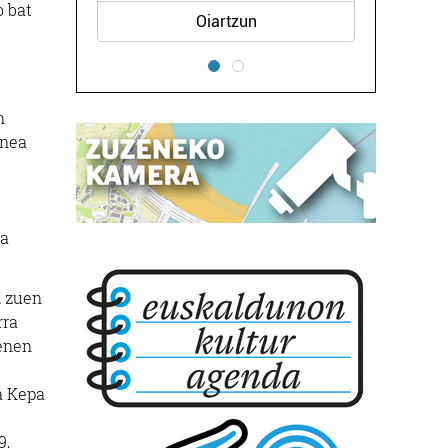
o bat
Oiartzun
n
unea
ia
 zuen
rra
renen
a Kepa
9,