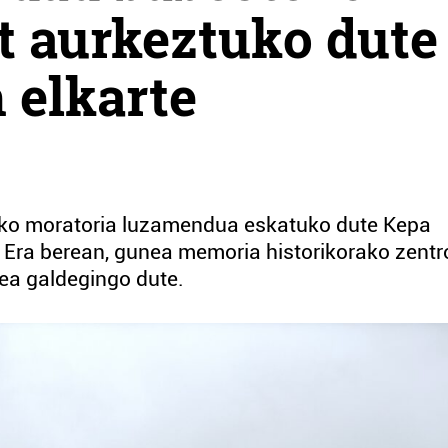
t aurkeztuko dute
 elkarte
teko moratoria luzamendua eskatuko dute Kepa
. Era berean, gunea memoria historikorako zentr
tea galdegingo dute.