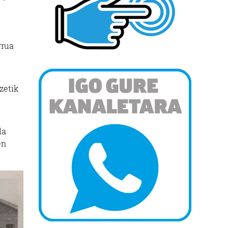
rrua
zetik
la
en