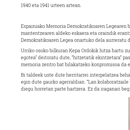
1940 eta 1941 urteen artean.
Espainiako Memoria Demokratikoaren Legearen ba
mantentzearen aldeko eskaera eta oraindik eran
Demokratikoaren Legea onartuko dela aurreratu d
Urriko osoko bilkuran Kepa Ordokik hitza hartu zu
egotea” deitoratu dute, “hitzetatik ekintzetara” pa
memoria zentro bat bilakatzeko konpromisoa da 
Bi taldeek uste dute herritarrei interpelatzea be
egin dute gaurko agerraldian. “Lan kolaboratzaile 
diegu horretan parte hartzera. Ez da iraganari beg