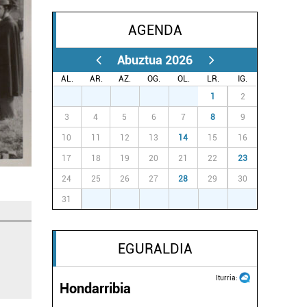
AGENDA
Abuztua 2026
AL.
AR.
AZ.
OG.
OL.
LR.
IG.
27
28
29
30
31
1
2
3
4
5
6
7
8
9
10
11
12
13
14
15
16
17
18
19
20
21
22
23
24
25
26
27
28
29
30
31
1
2
3
4
5
6
EGURALDIA
Iturria:
Hondarribia