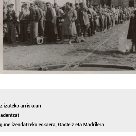
z izateko arriskuan
dadentzat
ne izendatzeko eskaera, Gasteiz eta Madrilera