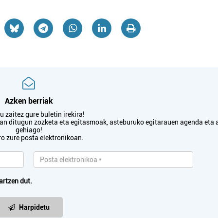
Azken berriak
 zaitez gure buletin irekira!
txan ditugun zozketa eta egitasmoak, asteburuko egitarauen agenda eta 
gehiago!
ro zure posta elektronikoan.
artzen dut.
Harpidetu