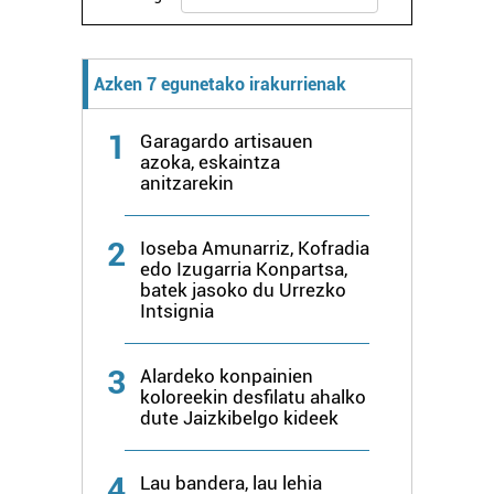
Azken 7 egunetako irakurrienak
1
Garagardo artisauen
azoka, eskaintza
anitzarekin
2
Ioseba Amunarriz, Kofradia
edo Izugarria Konpartsa,
batek jasoko du Urrezko
Intsignia
3
Alardeko konpainien
koloreekin desfilatu ahalko
dute Jaizkibelgo kideek
4
Lau bandera, lau lehia