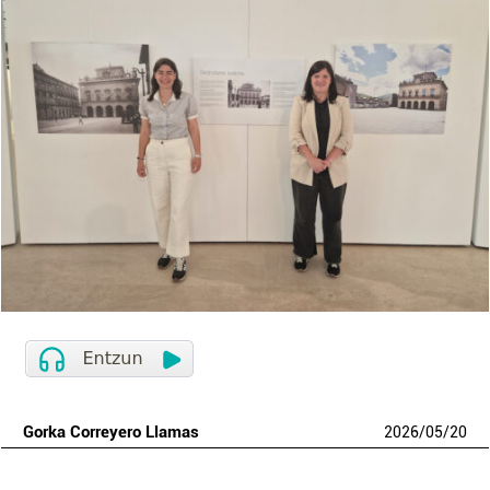
Gorka Correyero Llamas
2026
/
05
/
20