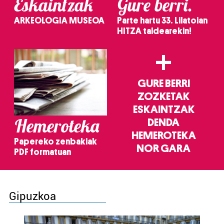
Eskaintzak
Gure berri.
ARKEOLOGIA MUSEOA
Parte hartu 33. Lilatoian
HITZA taldearekin!
+
GURE BERRI
ZOZKETAK
ESKAINTZAK
Hemeroteka
DENDA
HEMEROTEKA
Papereko zenbakiak
NOR GARA
PDF formatuan
Gipuzkoa