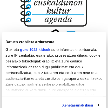
Datuen erabilera arduratsua
Guk eta
gure 1022 kideek
sure informacio pertsonala,
zure IP zenbakia, esaterako, prozesatzen ditugu, cookie
bezalako teknologiak erabiliz eta zure gailuko
informazioak azitzen dugu publizitate eta eduki
pertsonalizatua, publizitatearen eta edukiaren neurketa,
audientzia-ikerketa eta zerbitzuen garapena eskaintzeko.
Zure datuak nork eta zertarako erabiltzen dituen
hautatzeko aukera duzu. Zure onespena aldatzen edo
deuseztatzen ahal duzu edozein momentutan, Cookie
deklaraziotik edo Privacy triggerean klikatuz.
Xehetasunak ikusi