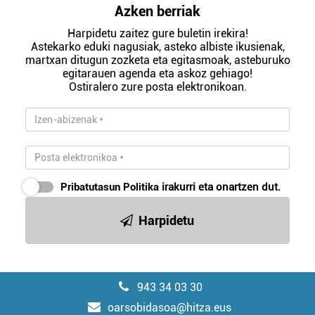
Azken berriak
Harpidetu zaitez gure buletin irekira!
Astekarko eduki nagusiak, asteko albiste ikusienak,
martxan ditugun zozketa eta egitasmoak, asteburuko
egitarauen agenda eta askoz gehiago!
Ostiralero zure posta elektronikoan.
Pribatutasun Politika
irakurri eta onartzen dut.
Harpidetu
943 34 03 30
oarsobidasoa@hitza.eus