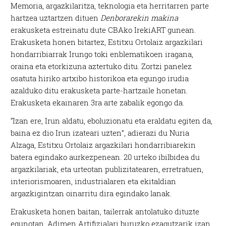
Memoria, argazkilaritza, teknologia eta herritarren parte
hartzea uztartzen dituen
Denborarekin makina
erakusketa estreinatu dute CBAko IrekiART gunean.
Erakusketa honen bitartez, Estitxu Ortolaiz argazkilari
hondarribiarrak Irungo toki enblematikoen iragana,
oraina eta etorkizuna aztertuko ditu. Zortzi panelez
osatuta hiriko artxibo historikoa eta egungo irudia
azalduko ditu erakusketa parte-hartzaile honetan.
Erakusketa ekainaren 3ra arte zabalik egongo da.
“Izan ere, Irun aldatu, eboluzionatu eta eraldatu egiten da,
baina ez dio Irun izateari uzten”, adierazi du Nuria
Alzaga, Estitxu Ortolaiz argazkilari hondarribiarekin
batera egindako aurkezpenean. 20 urteko ibilbidea du
argazkilariak, eta urteotan publizitatearen, erretratuen,
interiorismoaren, industrialaren eta ekitaldian
argazkigintzan oinarritu dira egindako lanak.
Erakusketa honen baitan, tailerrak antolatuko dituzte
egunotan. Adimen Artifizialari buruzko ezagutzarik izan