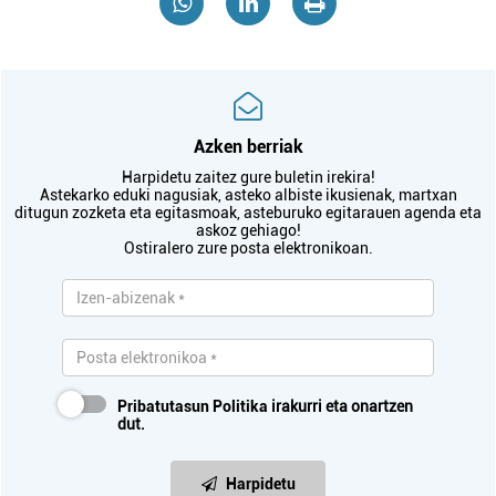
Azken berriak
Harpidetu zaitez gure buletin irekira!
Astekarko eduki nagusiak, asteko albiste ikusienak, martxan
ditugun zozketa eta egitasmoak, asteburuko egitarauen agenda eta
askoz gehiago!
Ostiralero zure posta elektronikoan.
Pribatutasun Politika
irakurri eta onartzen
dut.
Harpidetu