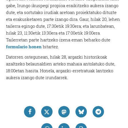
gabe, Irungo ikuspegi propioa eraikitzeko aukera izango
dute, eta sortutako irudiak aretoan proiektatuko dituzte
eta erakusketaren parte izango dira. Gaur, hilak 20, lehen
tailerra egingo dute, 17:30etik 19:30era; eta larunbatean,
hilak 23, 11:30etik 13:30era eta 17:00etik 19:00era.
Tailerretan parte hartzeko izena eman beharko dute
formulario honen
bitartez.
Datorren ostegunean, hilak 28, argazki historikoak
azaltzeko belaunaldien arteko mahaia antolatuko dute,
18:00etan hasita. Honela, argazki-erretratuak lantzeko
aukera izango dute irundarrek.