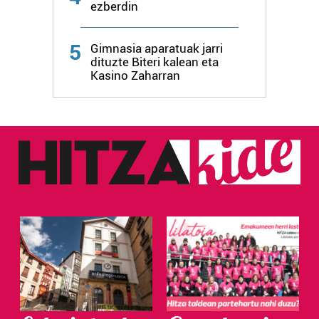
ezberdin
5
Gimnasia aparatuak jarri
dituzte Biteri kalean eta
Kasino Zaharran