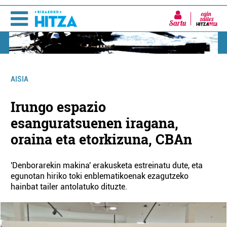
Sartu
AISIA
Irungo espazio
esanguratsuenen iragana,
oraina eta etorkizuna, CBAn
'Denborarekin makina' erakusketa estreinatu dute, eta
egunotan hiriko toki enblematikoenak ezagutzeko
hainbat tailer antolatuko dituzte.