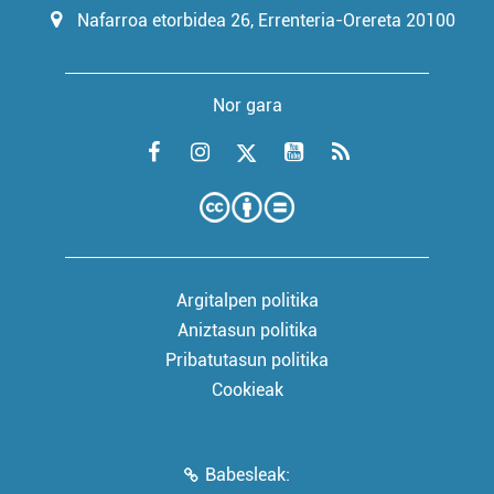
Nafarroa etorbidea 26, Errenteria-Orereta 20100
Nor gara
Argitalpen politika
Aniztasun politika
Pribatutasun politika
Cookieak
Babesleak: