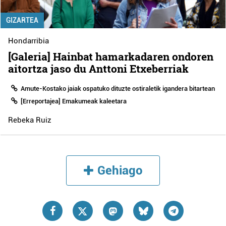
GIZARTEA
Hondarribia
[Galeria] Hainbat hamarkadaren ondoren
aitortza jaso du Anttoni Etxeberriak
Amute-Kostako jaiak ospatuko dituzte ostiraletik igandera bitartean
[Erreportajea] Emakumeak kaleetara
Rebeka Ruiz
Gehiago