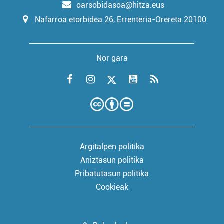
oarsobidasoa@hitza.eus
Nafarroa etorbidea 26, Errenteria-Orereta 20100
Nor gara
Argitalpen politika
Aniztasun politika
Pribatutasun politika
Cookieak