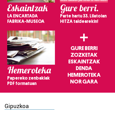
Eskaintzak
Gure berri.
LA ENCARTADA
Parte hartu 33. Lilatoian
FABRIKA-MUSEOA
HITZA taldearekin!
+
GURE BERRI
ZOZKETAK
ESKAINTZAK
Hemeroteka
DENDA
HEMEROTEKA
Papereko zenbakiak
NOR GARA
PDF formatuan
Gipuzkoa