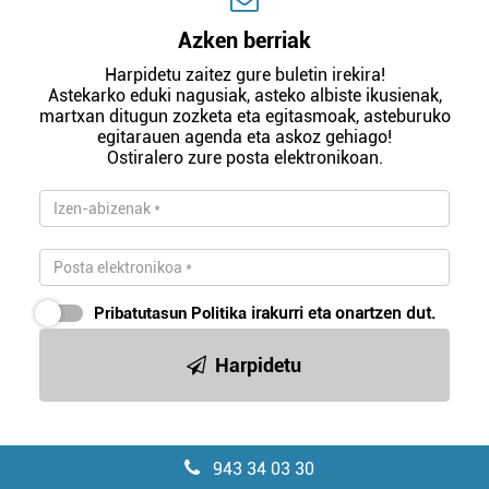
Azken berriak
Harpidetu zaitez gure buletin irekira!
Astekarko eduki nagusiak, asteko albiste ikusienak,
martxan ditugun zozketa eta egitasmoak, asteburuko
egitarauen agenda eta askoz gehiago!
Ostiralero zure posta elektronikoan.
Pribatutasun Politika
irakurri eta onartzen dut.
Harpidetu
943 34 03 30