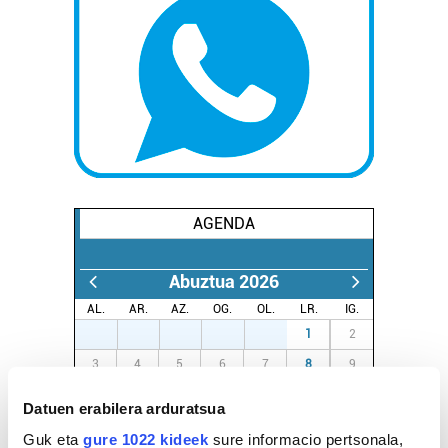
AGENDA
Abuztua 2026
AL.
AR.
AZ.
OG.
OL.
LR.
IG.
27
28
29
30
31
1
2
3
4
5
6
7
8
9
10
11
12
13
14
15
16
Datuen erabilera arduratsua
17
18
19
20
21
22
23
Guk eta
gure 1022 kideek
sure informacio pertsonala,