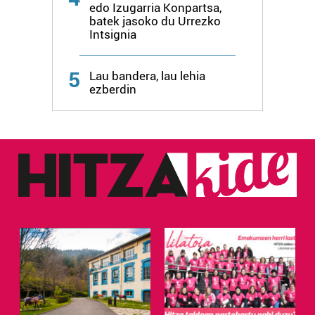
edo Izugarria Konpartsa,
batek jasoko du Urrezko
Webgune honek cookie propioak eta hirugarrenen cookie-
Intsignia
fitxategiak erabiltzen ditu. Zure esperientzia eta
zerbitzuak hobetzeko asmoz, cookie teknologiaz
5
Lau bandera, lau lehia
baliatzen gara. Ohar hau onartuz gero, teknologia hori
ezberdin
erabiltzeko baimen esplizitua ematen diguzu.
Gehiago
irakurri