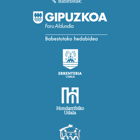
Babesleak: