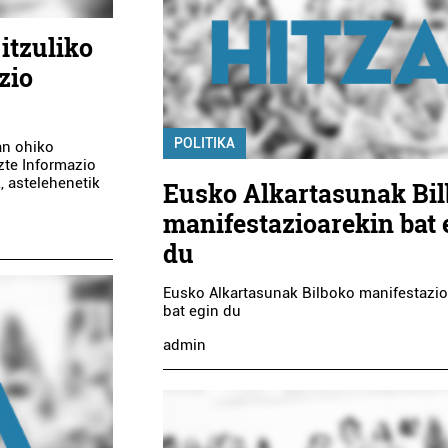
JAKIN - ASEGI
itzuliko
ALDAKETA PSIKOG
AHOLKULARITZA
zio
Errenteria-Orereta
Irun
POLITIKA
an ohiko
zte Informazio
, astelehenetik
Eusko Alkartasunak Bi
manifestazioarekin bat 
du
Eusko Alkartasunak Bilboko manifestazio
bat egin du
admin