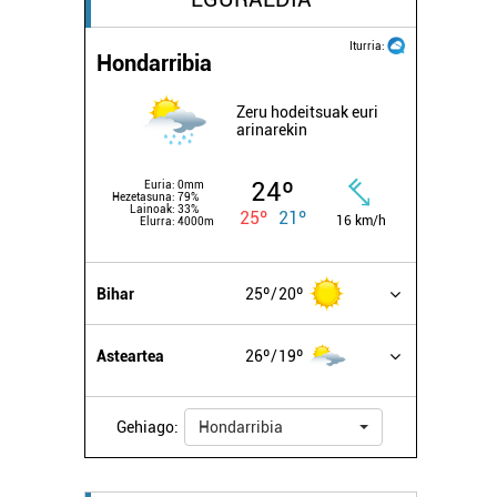
Iturria:
Hondarribia
Zeru hodeitsuak euri
arinarekin
24º
Euria:
0mm
Hezetasuna:
79%
Lainoak:
33%
25º
21º
16 km/h
Elurra:
4000m
Bihar
25º
20º
Asteartea
26º
19º
Gehiago:
Hondarribia