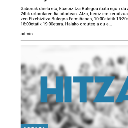
Gabonak direla eta, Etxebizitza Bulegoa itxita egon d
24tik urtarrilaren 6a bitartean. Atzo, berriz ere zerbitz
zen Etxebizitza Bulegoa Fermiñenen, 10:00etatik 13:30e
16:00etatik 19:00etara. Halako ordutegia du e...
admin