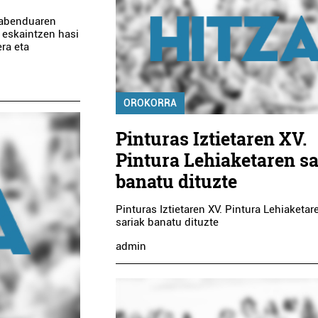
a abenduaren
ua eskaintzen hasi
ra eta
OROKORRA
Pinturas Iztietaren XV.
Pintura Lehiaketaren sa
banatu dituzte
Pinturas Iztietaren XV. Pintura Lehiaketar
sariak banatu dituzte
admin
Aholkularitza
Osasungintza