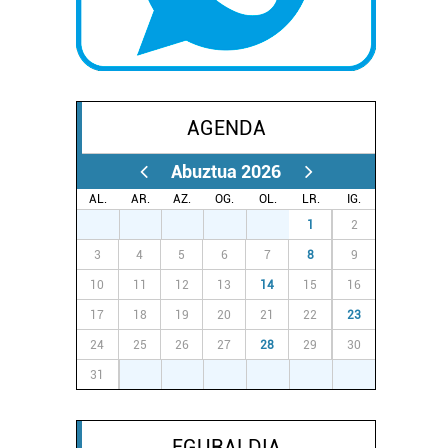
AGENDA
Abuztua 2026
AL.
AR.
AZ.
OG.
OL.
LR.
IG.
27
28
29
30
31
1
2
3
4
5
6
7
8
9
10
11
12
13
14
15
16
17
18
19
20
21
22
23
24
25
26
27
28
29
30
31
1
2
3
4
5
6
EGURALDIA