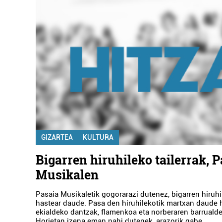
GIZARTEA
KULTURA
Bigarren hiruhileko tailerrak, 
Musikalen
Pasaia Musikaletik gogorarazi dutenez, bigarren hiruhil
hastear daude. Pasa den hiruhilekotik martxan daude h
ekialdeko dantzak, flamenkoa eta norberaren barrualde
Horietan izena eman nahi dutenek, arazorik gabe...