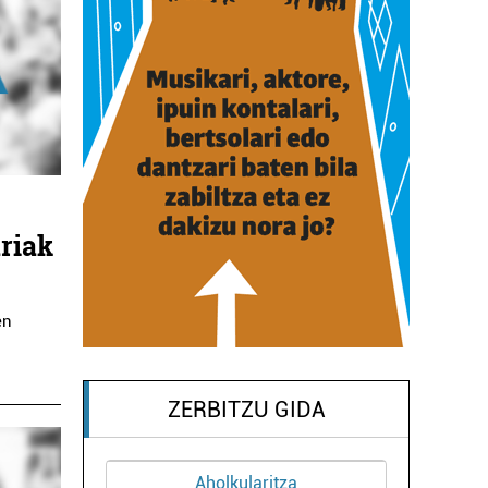
riak
en
ZERBITZU GIDA
Aholkularitza