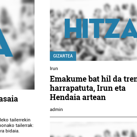
GIZARTEA
Irun
Emakume bat hil da tre
harrapatuta, Irun eta
Hendaia artean
Pasaia
admin
eko tailerrekin
onako tailerrak:
ra bidaia.