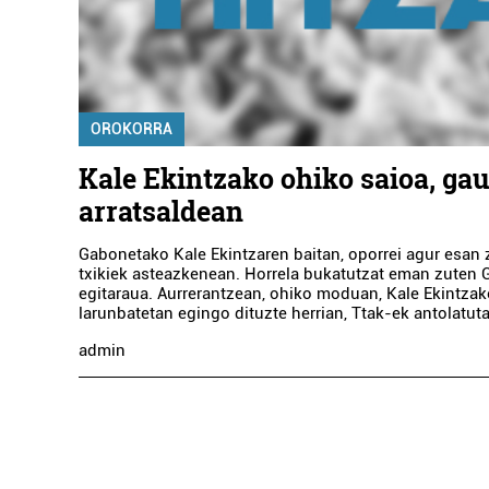
OROKORRA
Kale Ekintzako ohiko saioa, gau
arratsaldean
Gabonetako Kale Ekintzaren baitan, oporrei agur esan z
txikiek asteazkenean. Horrela bukatutzat eman zuten
egitaraua. Aurrerantzean, ohiko moduan, Kale Ekintzak
larunbatetan egingo dituzte herrian, Ttak-ek antolatuta.
admin