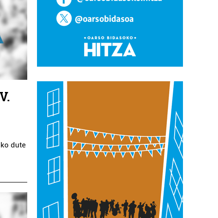
V.
uko dute