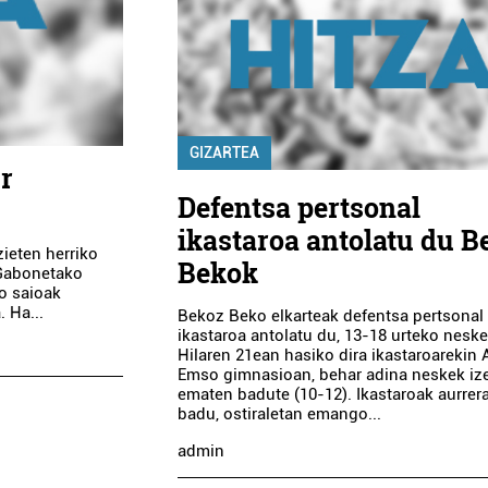
GIZARTEA
r
Defentsa pertsonal
ikastaroa antolatu du B
ieten herriko
Bekok
 Gabonetako
o saioak
 Ha...
Bekoz Beko elkarteak defentsa pertsonal
ikastaroa antolatu du, 13-18 urteko neske
Hilaren 21ean hasiko dira ikastaroarekin
Emso gimnasioan, behar adina neskek iz
ematen badute (10-12). Ikastaroak aurrer
badu, ostiraletan emango...
admin