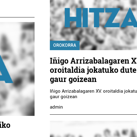
OROKORRA
Iñigo Arrizabalagaren X
oroitaldia jokatuko dute
gaur goizean
Iñigo Arrizabalagaren XV. oroitaldia jokat
gaur goizean
admin
iko