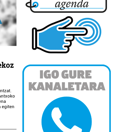
ekoz
ntzat.
 Antxoko
ena
a egiten