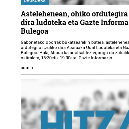
OROKORRA
Astelehenean, ohiko ordutegira 
dira ludoteka eta Gazte Informa
Bulegoa
Gabonetako oporrak bukatzearekin batera, astelehene
ordutegira itzuliko dira Abaraxka Udal Ludoteka eta Ga
Bulegoa. Hala, Abaraxka arratsaldez egongo da zabalik
ostiralera, 16:30etik 19:30era. Gazte Informazio...
admin