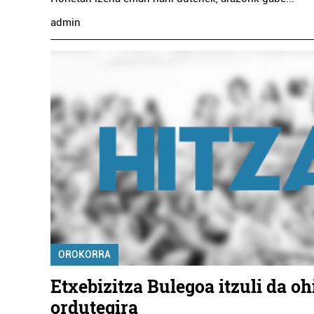
admin
OROKORRA
Etxebizitza Bulegoa itzuli da oh
ordutegira