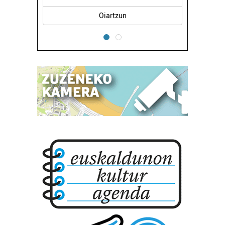
Oiartzun