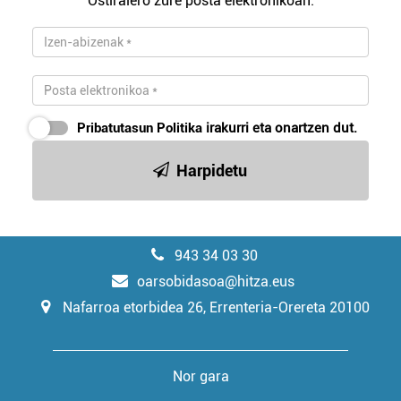
Ostiralero zure posta elektronikoan.
Pribatutasun Politika
irakurri eta onartzen dut.
Harpidetu
943 34 03 30
oarsobidasoa@hitza.eus
Nafarroa etorbidea 26, Errenteria-Orereta 20100
Nor gara