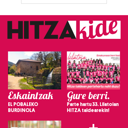
Eskaintzak
Gure berri.
EL POBALEKO
Parte hartu 33. Lilatoian
BURDINOLA
HITZA taldearekin!