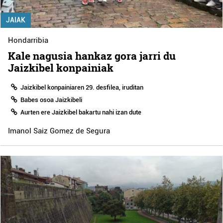
JAIAK
Hondarribia
Kale nagusia hankaz gora jarri du
Jaizkibel konpainiak
Jaizkibel konpainiaren 29. desfilea, iruditan
Babes osoa Jaizkibeli
Aurten ere Jaizkibel bakartu nahi izan dute
Imanol Saiz Gomez de Segura