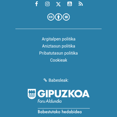
Argitalpen politika
Aniztasun politika
Pribatutasun politika
Cookieak
Babesleak: