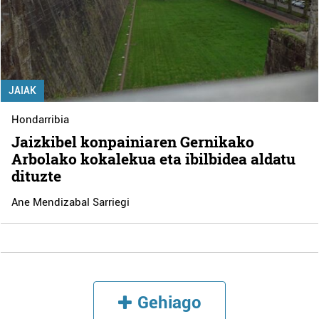
JAIAK
Hondarribia
Jaizkibel konpainiaren Gernikako
Arbolako kokalekua eta ibilbidea aldatu
dituzte
Ane Mendizabal Sarriegi
Gehiago