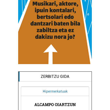
ZERBITZU GIDA
Hipermerkatuak
RETA
ALCAMPO OIARTZUN
LAB