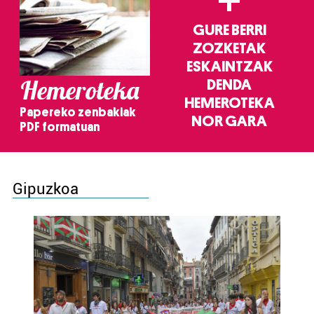
+
GURE BERRI
ZOZKETAK
ESKAINTZAK
Hemeroteka
DENDA
HEMEROTEKA
Papereko zenbakiak
NOR GARA
PDF formatuan
Gipuzkoa