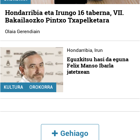
Hondarribia eta Irungo 16 taberna, VII.
Bakailaozko Pintxo Txapelketara
Olaia Gerendiain
Hondarribia
,
Irun
Eguzkitsu hasi da eguna
Felix Manso Ibarla
jatetxean
KULTURA
OROKORRA
Gehiago