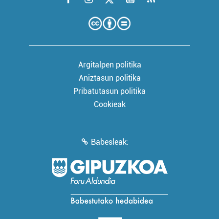
Argitalpen politika
Aniztasun politika
Pribatutasun politika
Cookieak
Babesleak: