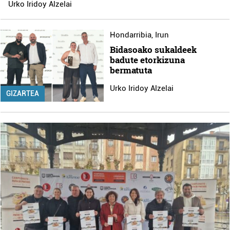
Urko Iridoy Alzelai
Hondarribia
,
Irun
Bidasoako sukaldeek
badute etorkizuna
bermatuta
Urko Iridoy Alzelai
GIZARTEA