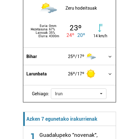
Zeru hodeitsuak
23º
Euria:
0mm
Hezetasuna:
67%
Lainoak:
35%
24º
20º
14 km/h
Elurra:
4300m
Bihar
25º
17º
Larunbata
26º
17º
Gehiago:
Irun
Azken 7 egunetako irakurrienak
1
Guadalupeko "novenak",