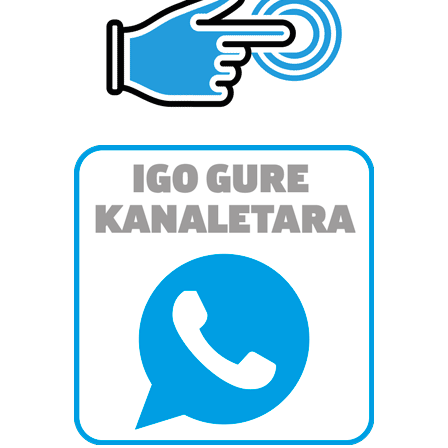
pertsonalizatuak eskaintzeko, iragarkiak eta edukia
neurtzeko, jendeari buruzko informazioa biltzeko eta
produktuak garatzeko. Zure datuak nork eta zertarako
erabiltzen dituen hauta dezakezu.
Bazkide batzuek ez dizute baimenik eskatzen, eta beren
interes komertzial legitimoetan babesten dira. Ikusi gure
bazkideen zerrenda, beren ustez zein helburutarako
duten interes legitimoa eta horren aurka nola egin
dezakezun ikusteko.
Lortu zure datu pertsonalak prozesatzeko moduari
buruzko informazio gehiago eta ezarri zure lehentasunak
datuen atalean. Edozein unetan alda edo ken dezakezu
zure baimena Cookieen adierazpenean.
Webgune honek cookie propioak eta hirugarrenen cookie-
fitxategiak erabiltzen ditu. Zure esperientzia eta