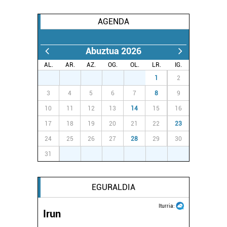
zerbitzuak hobetzeko asmoz, cookie teknologiaz
baliatzen gara. Ohar hau onartuz gero, teknologia hori
AGENDA
erabiltzeko baimen esplizitua ematen diguzu.
Gehiago
irakurri
Abuztua 2026
AL.
AR.
AZ.
OG.
OL.
LR.
IG.
27
28
29
30
31
1
2
3
4
5
6
7
8
9
10
11
12
13
14
15
16
17
18
19
20
21
22
23
24
25
26
27
28
29
30
31
1
2
3
4
5
6
EGURALDIA
Iturria:
Irun