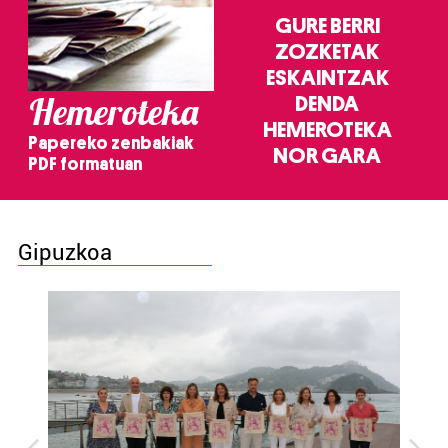
GURE BERRI
ZOZKETAK
ESKAINTZAK
Hemeroteka
DENDA
HEMEROTEKA
Papereko zenbakiak
NOR GARA
PDF formatuan
Gipuzkoa