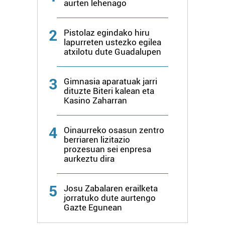
aurten lehenago
2
Pistolaz egindako hiru
lapurreten ustezko egilea
atxilotu dute Guadalupen
3
Gimnasia aparatuak jarri
dituzte Biteri kalean eta
Kasino Zaharran
4
Oinaurreko osasun zentro
berriaren lizitazio
prozesuan sei enpresa
aurkeztu dira
5
Josu Zabalaren erailketa
jorratuko dute aurtengo
Gazte Egunean