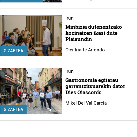
Irun
Minbizia dutenentzako
kozinatzen ikasi dute
Plaiaundin
Oier Iriarte Arrondo
GIZARTEA
Irun
Gastronomia egitarau
garrantzitsuarekin dator
Dies Oiassonis
Mikel Del Val Garcia
GIZARTEA