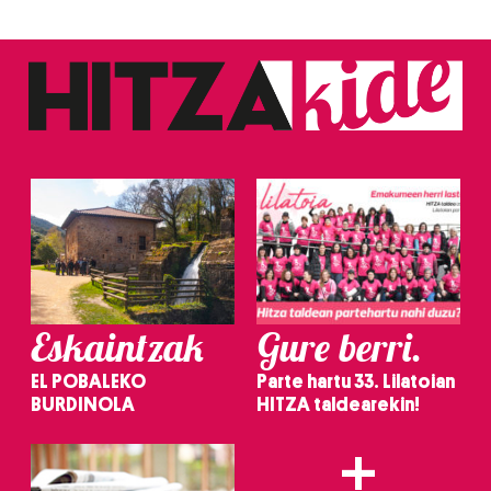
Eskaintzak
Gure berri.
EL POBALEKO
Parte hartu 33. Lilatoian
BURDINOLA
HITZA taldearekin!
+