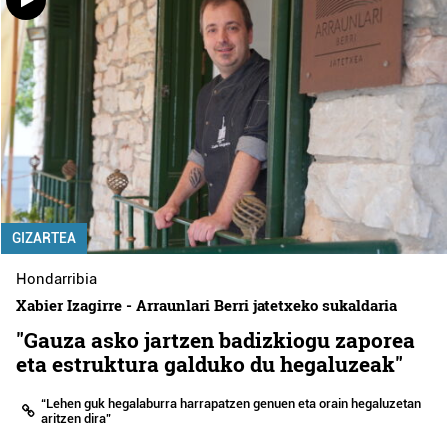
GIZARTEA
Hondarribia
Xabier Izagirre - Arraunlari Berri jatetxeko sukaldaria
"Gauza asko jartzen badizkiogu zaporea
eta estruktura galduko du hegaluzeak"
“Lehen guk hegalaburra harrapatzen genuen eta orain hegaluzetan
aritzen dira”