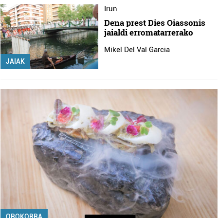
Irun
Dena prest Dies Oiassonis
jaialdi erromatarrerako
Mikel Del Val Garcia
JAIAK
OROKORRA