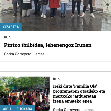
GIZARTEA
Irun
Pintxo ibilbidea, lehenengoz Irunen
Gorka Correyero Llamas
Irun
Ireki dute 'Familia Ola'
programaren otsaileko eta
martxoko jardueretan
izena emateko epea
AISIA
EUSKARA
Gorka Correyero Llamas