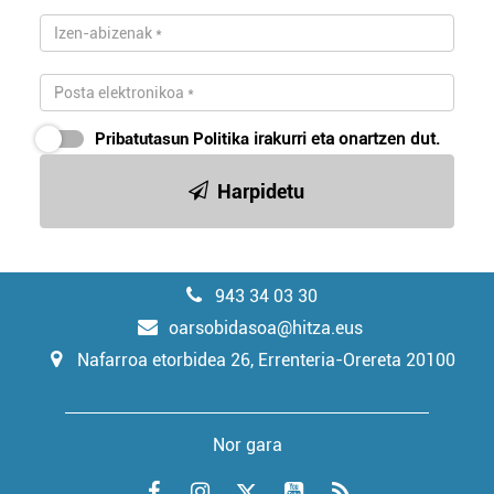
Pribatutasun Politika
irakurri eta onartzen dut.
Harpidetu
943 34 03 30
oarsobidasoa@hitza.eus
Nafarroa etorbidea 26, Errenteria-Orereta 20100
Nor gara