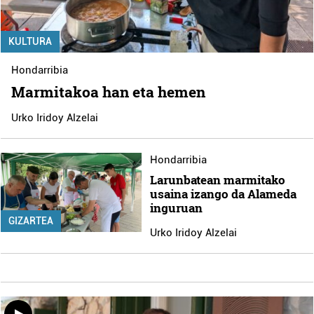
KULTURA
Hondarribia
Marmitakoa han eta hemen
Urko Iridoy Alzelai
Hondarribia
Larunbatean marmitako
usaina izango da Alameda
inguruan
GIZARTEA
Urko Iridoy Alzelai