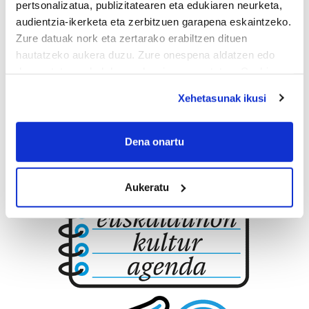
pertsonalizatua, publizitatearen eta edukiaren neurketa,
audientzia-ikerketa eta zerbitzuen garapena eskaintzeko.
Errenteria-Orereta
Zure datuak nork eta zertarako erabiltzen dituen
hautatzeko aukera duzu. Zure onespena aldatzen edo
deuseztatzen ahal duzu edozein momentutan, Cookie
deklaraziotik edo Privacy triggerean klikatuz.
Xehetasunak ikusi
If you allow, we would also like to:
Collect information about your geographical
Dena onartu
location which can be accurate to within several
meters
Aukeratu
Identify your device by actively scanning it for
specific characteristics (fingerprinting)
Find out more about how your personal data is processed
and set your preferences in the
details section
.
Guk eta gure bazkideek zure datu pertsonalak
prozesatzen ditugu, zure IP zenbakia, besteak beste,
teknologia erabiliz, cookieak adibidez, iragarki eta eduki