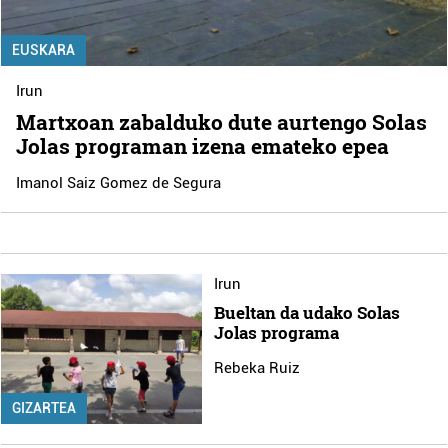
EUSKARA
Irun
Martxoan zabalduko dute aurtengo Solas
Jolas programan izena emateko epea
Imanol Saiz Gomez de Segura
Irun
Bueltan da udako Solas
Jolas programa
Rebeka Ruiz
GIZARTEA