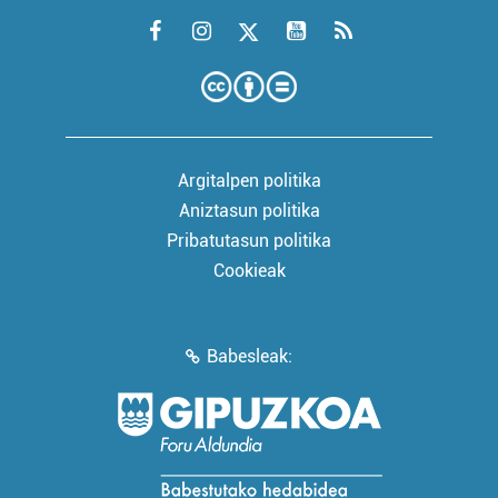
Argitalpen politika
Aniztasun politika
Pribatutasun politika
Cookieak
Babesleak: