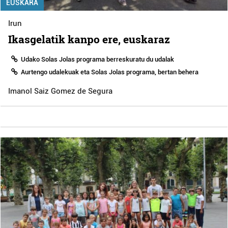
EUSKARA
Irun
Ikasgelatik kanpo ere, euskaraz
Udako Solas Jolas programa berreskuratu du udalak
Aurtengo udalekuak eta Solas Jolas programa, bertan behera
Imanol Saiz Gomez de Segura