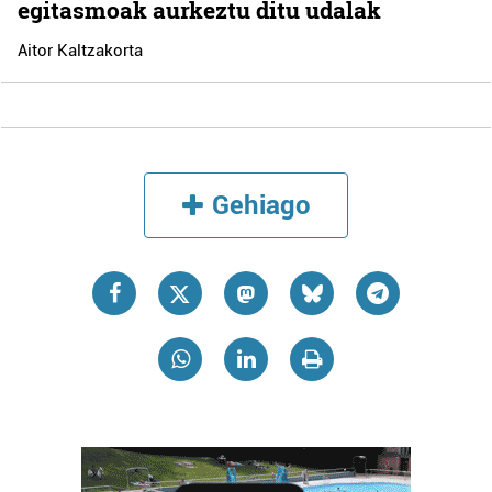
egitasmoak aurkeztu ditu udalak
Aitor Kaltzakorta
Gehiago