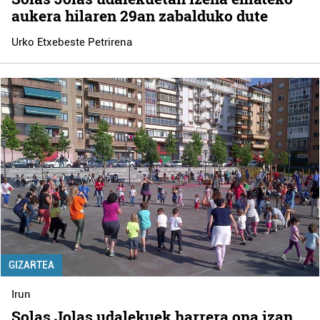
aukera hilaren 29an zabalduko dute
Urko Etxebeste Petrirena
GIZARTEA
Irun
Solas Jolas udalekuek harrera ona izan