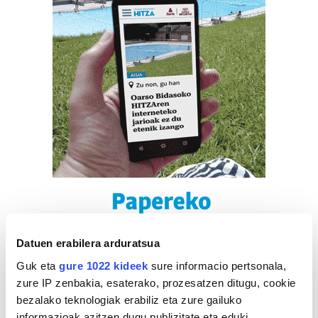
Datuen erabilera arduratsua
Guk eta
gure 1022 kideek
sure informacio pertsonala,
zure IP zenbakia, esaterako, prozesatzen ditugu, cookie
bezalako teknologiak erabiliz eta zure gailuko
informazioak azitzen dugu publizitate eta eduki