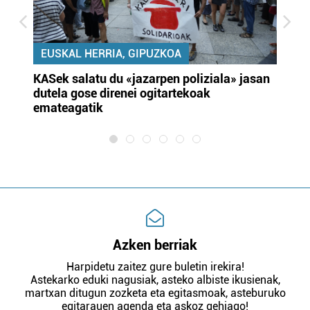
EUSKAL HERRIA, GIPUZKOA
KASek salatu du «jazarpen poliziala» jasan
Pa
dutela gose direnei ogitartekoak
da
emateagatik
«s
Azken berriak
Harpidetu zaitez gure buletin irekira!
Astekarko eduki nagusiak, asteko albiste ikusienak,
martxan ditugun zozketa eta egitasmoak, asteburuko
egitarauen agenda eta askoz gehiago!