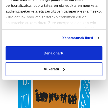
pertsonalizatua, publizitatearen eta edukiaren neurketa,
audientzia-ikerketa eta zerbitzuen garapena eskaintzeko.
Zure datuak nork eta zertarako erabiltzen dituen
hautatzeko aukera duzu. Zure onespena aldatzen edo
deuseztatzen ahal duzu edozein momentutan, Cookie
deklaraziotik edo Privacy triggerean klikatuz.
Xehetasunak ikusi
If you allow, we would also like to:
Collect information about your geographical
Dena onartu
location which can be accurate to within several
meters
Aukeratu
Identify your device by actively scanning it for
specific characteristics (fingerprinting)
Find out more about how your personal data is processed
and set your preferences in the
details section
.
Guk eta gure bazkideek zure datu pertsonalak
prozesatzen ditugu, zure IP zenbakia, besteak beste,