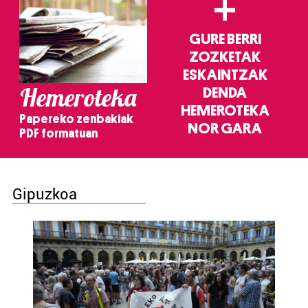
+
GURE BERRI
ZOZKETAK
ESKAINTZAK
Hemeroteka
DENDA
HEMEROTEKA
Papereko zenbakiak
NOR GARA
PDF formatuan
Gipuzkoa