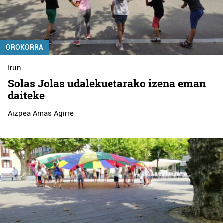
OROKORRA
Irun
Solas Jolas udalekuetarako izena eman
daiteke
Aizpea Amas Agirre