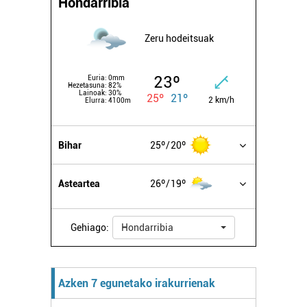
Hondarribia
Zeru hodeitsuak
23º
Euria:
0mm
Hezetasuna:
82%
Lainoak:
30%
25º
21º
2 km/h
Elurra:
4100m
Bihar
25º
20º
Asteartea
26º
19º
Gehiago:
Hondarribia
Azken 7 egunetako irakurrienak