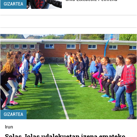
GIZARTEA
GIZARTEA
Irun
Solas Jolas udalekuetan izena emateko