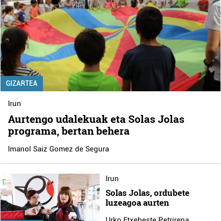
GIZARTEA
Irun
Aurtengo udalekuak eta Solas Jolas
programa, bertan behera
Imanol Saiz Gomez de Segura
Irun
Solas Jolas, ordubete
luzeagoa aurten
Urko Etxebeste Petrirena