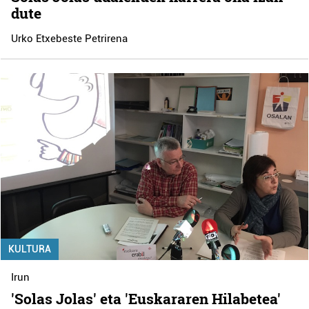
dute
Urko Etxebeste Petrirena
KULTURA
Irun
'Solas Jolas' eta 'Euskararen Hilabetea'