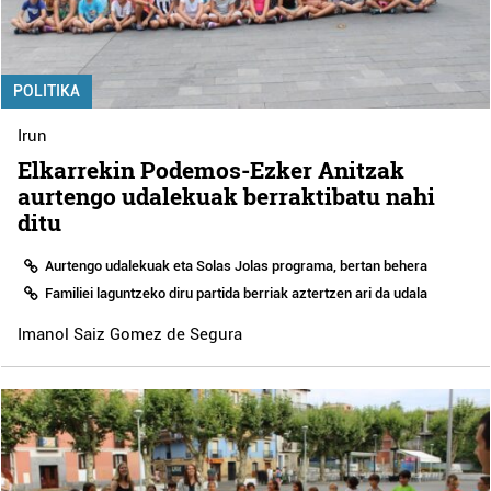
POLITIKA
Irun
Elkarrekin Podemos-Ezker Anitzak
aurtengo udalekuak berraktibatu nahi
ditu
Aurtengo udalekuak eta Solas Jolas programa, bertan behera
Familiei laguntzeko diru partida berriak aztertzen ari da udala
Imanol Saiz Gomez de Segura