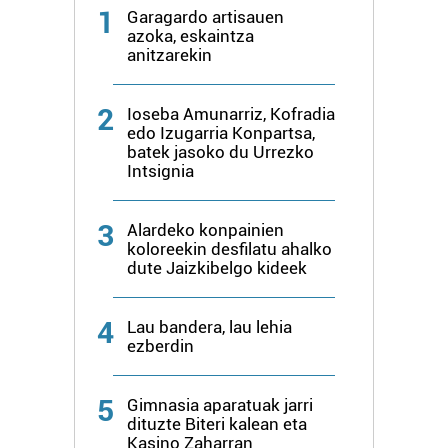
1
Garagardo artisauen
azoka, eskaintza
anitzarekin
2
Ioseba Amunarriz, Kofradia
edo Izugarria Konpartsa,
batek jasoko du Urrezko
Intsignia
3
Alardeko konpainien
koloreekin desfilatu ahalko
dute Jaizkibelgo kideek
4
Lau bandera, lau lehia
ezberdin
5
Gimnasia aparatuak jarri
dituzte Biteri kalean eta
Kasino Zaharran