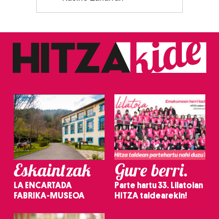
Eskaintzak
Gure berri.
LA ENCARTADA
Parte hartu 33. Lilatoian
FABRIKA-MUSEOA
HITZA taldearekin!