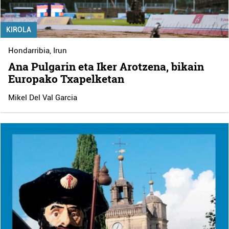
KIROLA
Hondarribia
,
Irun
Ana Pulgarin eta Iker Arotzena, bikain
Europako Txapelketan
Mikel Del Val Garcia