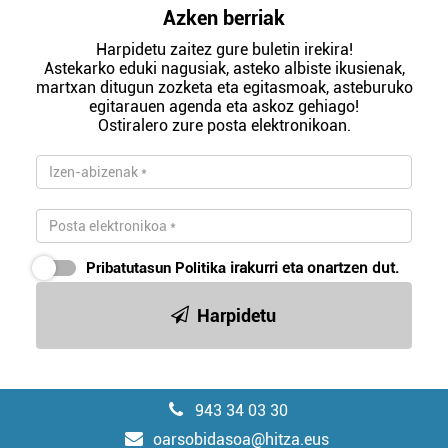
Azken berriak
Harpidetu zaitez gure buletin irekira!
Astekarko eduki nagusiak, asteko albiste ikusienak,
martxan ditugun zozketa eta egitasmoak, asteburuko
egitarauen agenda eta askoz gehiago!
Ostiralero zure posta elektronikoan.
Pribatutasun Politika
irakurri eta onartzen dut.
Harpidetu
943 34 03 30
oarsobidasoa@hitza.eus