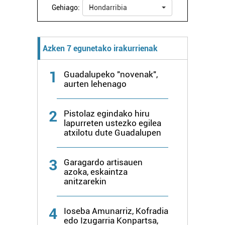
Gehiago:
Hondarribia
Azken 7 egunetako irakurrienak
1
Guadalupeko "novenak",
aurten lehenago
2
Pistolaz egindako hiru
lapurreten ustezko egilea
atxilotu dute Guadalupen
3
Garagardo artisauen
azoka, eskaintza
anitzarekin
4
Ioseba Amunarriz, Kofradia
edo Izugarria Konpartsa,