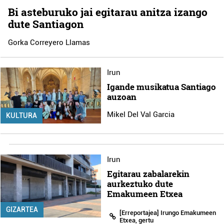
Bi asteburuko jai egitarau anitza izango
dute Santiagon
Gorka Correyero Llamas
Irun
Igande musikatua Santiago
auzoan
Mikel Del Val Garcia
KULTURA
Irun
Egitarau zabalarekin
aurkeztuko dute
Emakumeen Etxea
GIZARTEA
[Erreportajea] Irungo Emakumeen
Etxea, gertu