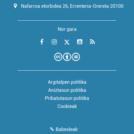
Nafarroa etorbidea 26, Errenteria-Orereta 20100
Nor gara
Argitalpen politika
Aniztasun politika
Pribatutasun politika
Cookieak
Babesleak: