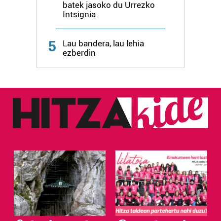
batek jasoko du Urrezko
Intsignia
5
Lau bandera, lau lehia
ezberdin