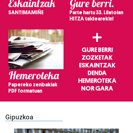
Eskaintzak
Gure berri.
SANTIMAMIÑE
Parte hartu 33. Lilatoian
HITZA taldearekin!
+
GURE BERRI
ZOZKETAK
ESKAINTZAK
Hemeroteka
DENDA
HEMEROTEKA
Papereko zenbakiak
NOR GARA
PDF formatuan
Gipuzkoa