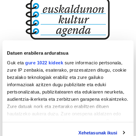
Datuen erabilera arduratsua
Guk eta
gure 1022 kideek
sure informacio pertsonala,
zure IP zenbakia, esaterako, prozesatzen ditugu, cookie
bezalako teknologiak erabiliz eta zure gailuko
informazioak azitzen dugu publizitate eta eduki
pertsonalizatua, publizitatearen eta edukiaren neurketa,
audientzia-ikerketa eta zerbitzuen garapena eskaintzeko.
Zure datuak nork eta zertarako erabiltzen dituen
hautatzeko aukera duzu. Zure onespena aldatzen edo
deuseztatzen ahal duzu edozein momentutan, Cookie
deklaraziotik edo Privacy triggerean klikatuz.
Xehetasunak ikusi