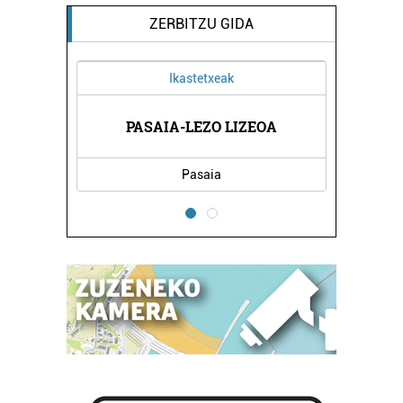
ZERBITZU GIDA
Ikastetxeak
Ostalaritza
ASAIA-LEZO LIZEOA
MIREN TABERNA
Pasaia
Oiartzun