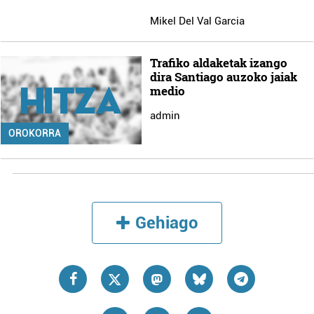
Mikel Del Val Garcia
Trafiko aldaketak izango
dira Santiago auzoko jaiak
medio
admin
OROKORRA
Gehiago