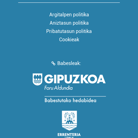
Argitalpen politika
Aniztasun politika
Pribatutasun politika
Cookieak
Babesleak: