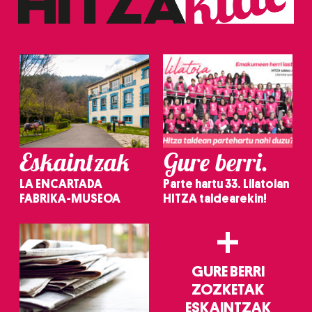
Eskaintzak
Gure berri.
LA ENCARTADA
Parte hartu 33. Lilatoian
FABRIKA-MUSEOA
HITZA taldearekin!
+
GURE BERRI
ZOZKETAK
ESKAINTZAK