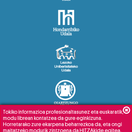
Tokiko informazioa profesionaltasunez eta euskaratik,
modu librean kontatzea da gure eginkizuna.
Horretarako zure ekarpena beharrezkoa da, eta ongi
maitatzeko modurik zintzoena da HITZAkide egitea.