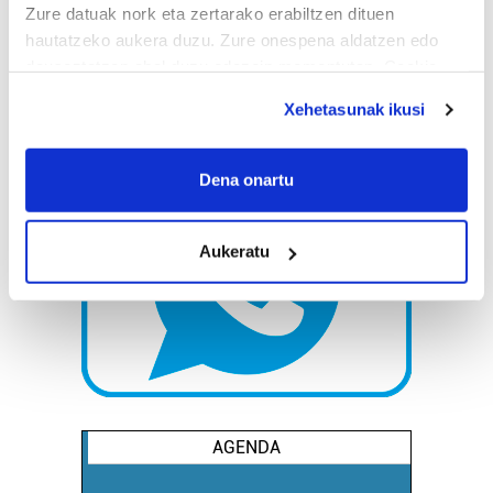
Zure datuak nork eta zertarako erabiltzen dituen
hautatzeko aukera duzu. Zure onespena aldatzen edo
deuseztatzen ahal duzu edozein momentutan, Cookie
deklaraziotik edo Privacy triggerean klikatuz.
Xehetasunak ikusi
If you allow, we would also like to:
Collect information about your geographical
Dena onartu
location which can be accurate to within several
meters
Aukeratu
Identify your device by actively scanning it for
specific characteristics (fingerprinting)
Find out more about how your personal data is processed
and set your preferences in the
details section
.
Guk eta gure bazkideek zure datu pertsonalak
prozesatzen ditugu, zure IP zenbakia, besteak beste,
teknologia erabiliz, cookieak adibidez, iragarki eta eduki
AGENDA
pertsonalizatuak eskaintzeko, iragarkiak eta edukia