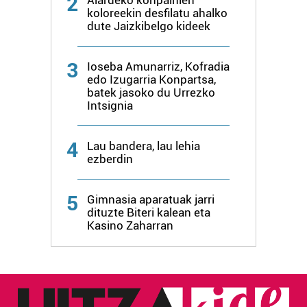
2
koloreekin desfilatu ahalko
dute Jaizkibelgo kideek
3
Ioseba Amunarriz, Kofradia
edo Izugarria Konpartsa,
batek jasoko du Urrezko
Intsignia
4
Lau bandera, lau lehia
ezberdin
5
Gimnasia aparatuak jarri
dituzte Biteri kalean eta
Kasino Zaharran