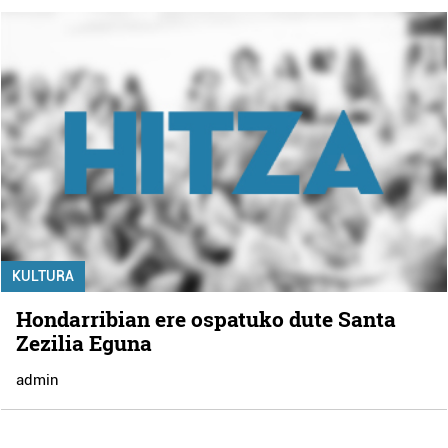
KULTURA
Hondarribian ere ospatuko dute Santa
Zezilia Eguna
admin