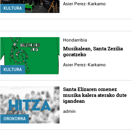
Asier Perez-Karkamo
KULTURA
Hondarribia
Musikalean, Santa Zezilia
goratzeko
Asier Perez-Karkamo
KULTURA
Santa Elizaren omenez
musika kalera aterako dute
igandean
admin
OROKORRA