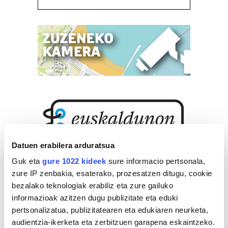
Datuen erabilera arduratsua
Guk eta
gure 1022 kideek
sure informacio pertsonala,
zure IP zenbakia, esaterako, prozesatzen ditugu, cookie
bezalako teknologiak erabiliz eta zure gailuko
informazioak azitzen dugu publizitate eta eduki
pertsonalizatua, publizitatearen eta edukiaren neurketa,
audientzia-ikerketa eta zerbitzuen garapena eskaintzeko.