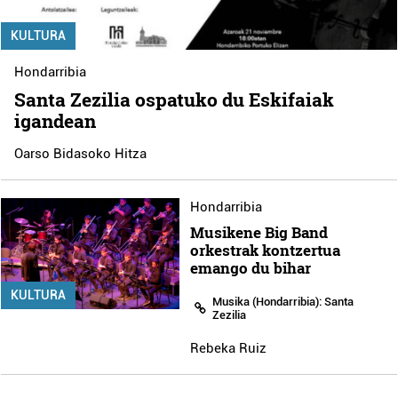
KULTURA
Hondarribia
Santa Zezilia ospatuko du Eskifaiak
igandean
Oarso Bidasoko Hitza
Hondarribia
Musikene Big Band
orkestrak kontzertua
emango du bihar
KULTURA
Musika (Hondarribia): Santa
Zezilia
Rebeka Ruiz