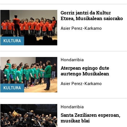
Gorriz jantzi da Kultur
Etxea, Musikalean saiorako
Asier Perez-Karkamo
KULTURA
Hondarribia
Aterpean egingo dute
aurtengo Musikalean
Asier Perez-Karkamo
KULTURA
Hondarribia
Santa Zeziliaren esperoan,
musikaz blai