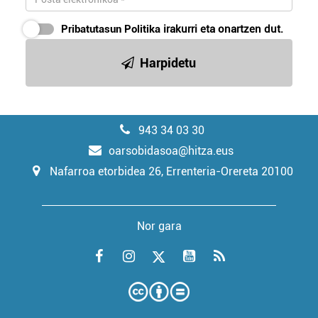
Pribatutasun Politika
irakurri eta onartzen dut.
Harpidetu
943 34 03 30
oarsobidasoa@hitza.eus
Nafarroa etorbidea 26, Errenteria-Orereta 20100
Nor gara