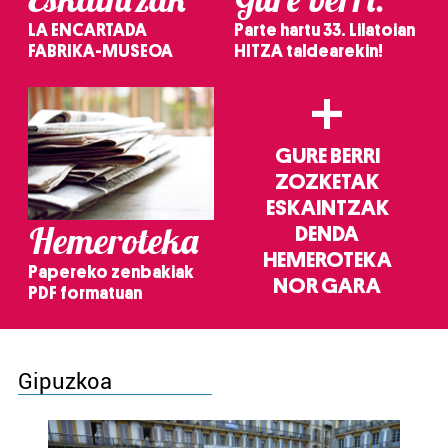
LA ENCARTADA
Parte hartu 33. Lilatoian
FABRIKA-MUSEOA
HITZA taldearekin!
+
GURE BERRI
ZOZKETAK
ESKAINTZAK
Hemeroteka
DENDA
HEMEROTEKA
Papereko zenbakiak
NOR GARA
PDF formatuan
Gipuzkoa