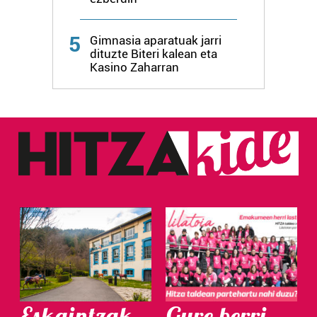
5
Gimnasia aparatuak jarri
dituzte Biteri kalean eta
Kasino Zaharran
Eskaintzak
Gure berri.