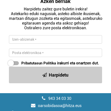
Azken berriak
Harpidetu zaitez gure buletin irekira!
Astekarko eduki nagusiak, asteko albiste ikusienak,
martxan ditugun zozketa eta egitasmoak, asteburuko
egitarauen agenda eta askoz gehiago!
Ostiralero zure posta elektronikoan.
Pribatutasun Politika
irakurri eta onartzen dut.
Harpidetu
943 34 03 30
oarsobidasoa@hitza.eus