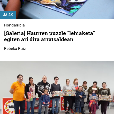
JAIAK
Hondarribia
[Galeria] Haurren puzzle "lehiaketa"
egiten ari dira arratsaldean
Rebeka Ruiz