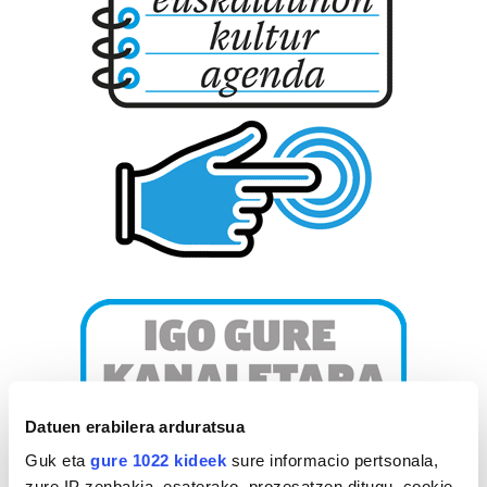
Datuen erabilera arduratsua
Guk eta
gure 1022 kideek
sure informacio pertsonala,
zure IP zenbakia, esaterako, prozesatzen ditugu, cookie