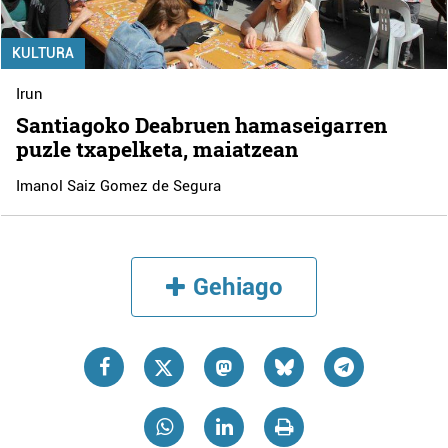
KULTURA
Irun
Santiagoko Deabruen hamaseigarren
puzle txapelketa, maiatzean
Imanol Saiz Gomez de Segura
Gehiago