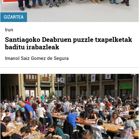
GIZARTEA
Irun
Santiagoko Deabruen puzzle txapelketak
baditu irabazleak
Imanol Saiz Gomez de Segura