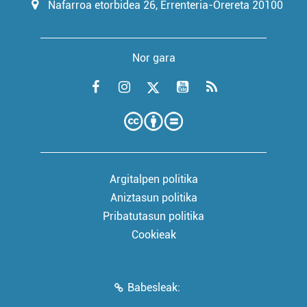
Nafarroa etorbidea 26, Errenteria-Orereta 20100
Nor gara
Argitalpen politika
Aniztasun politika
Pribatutasun politika
Cookieak
Babesleak: