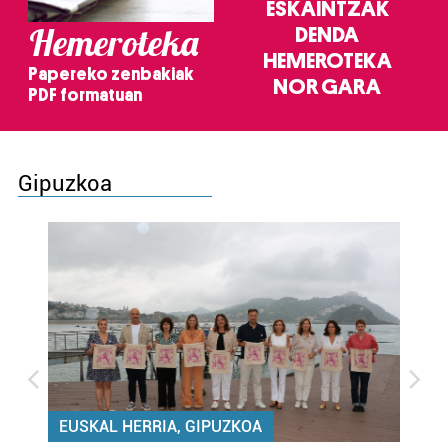
ESKAINTZAK
Hemeroteka
DENDA
HEMEROTEKA
Papereko zenbakiak
NOR GARA
PDF formatuan
Gipuzkoa
EUSKAL HERRIA, GIPUZKOA