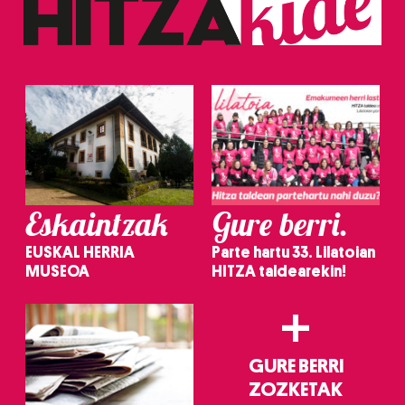
Eskaintzak
Gure berri.
EUSKAL HERRIA
Parte hartu 33. Lilatoian
MUSEOA
HITZA taldearekin!
+
GURE BERRI
ZOZKETAK