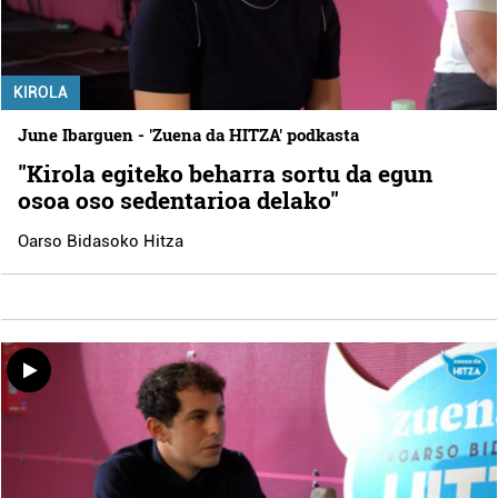
KIROLA
June Ibarguen - 'Zuena da HITZA' podkasta
"Kirola egiteko beharra sortu da egun
osoa oso sedentarioa delako"
Oarso Bidasoko Hitza