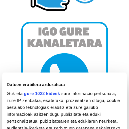
Datuen erabilera arduratsua
Guk eta
gure 1022 kideek
sure informacio pertsonala,
zure IP zenbakia, esaterako, prozesatzen ditugu, cookie
bezalako teknologiak erabiliz eta zure gailuko
informazioak azitzen dugu publizitate eta eduki
pertsonalizatua, publizitatearen eta edukiaren neurketa,
AGENDA
audientzia-ikerketa eta zerbitzuen garapena eskaintzeko.