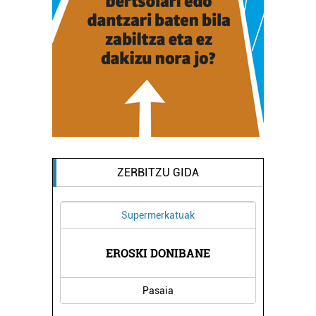
ZERBITZU GIDA
Supermerkatuak
USAK
EROSKI DONIBANE
BEN
Pasaia