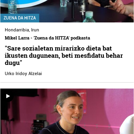
ZUENA DA HITZA
Hondarribia
,
Irun
Mikel Larra - 'Zuena da HITZA' podkasta
"Sare sozialetan mirarizko dieta bat
ikusten dugunean, beti mesfidatu behar
dugu"
Urko Iridoy Alzelai