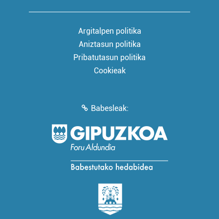
Argitalpen politika
Aniztasun politika
Pribatutasun politika
Cookieak
Babesleak: