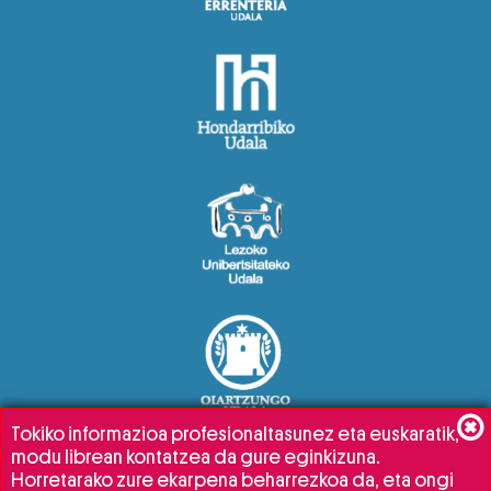
Tokiko informazioa profesionaltasunez eta euskaratik,
modu librean kontatzea da gure eginkizuna.
Horretarako zure ekarpena beharrezkoa da, eta ongi