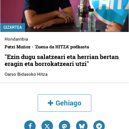
GIZARTEA
Hondarribia
Patxi Muñoz - 'Zuena da HITZA' podkasta
"Ezin dugu salatzeari eta herrian bertan
eragin eta borrokatzeari utzi"
Oarso Bidasoko Hitza
Gehiago