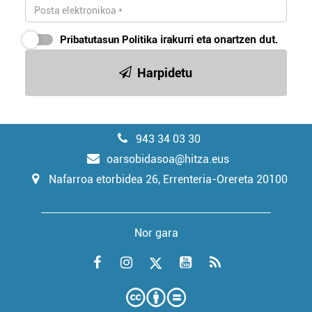
Pribatutasun Politika
irakurri eta onartzen dut.
Harpidetu
943 34 03 30
oarsobidasoa@hitza.eus
Nafarroa etorbidea 26, Errenteria-Orereta 20100
Nor gara