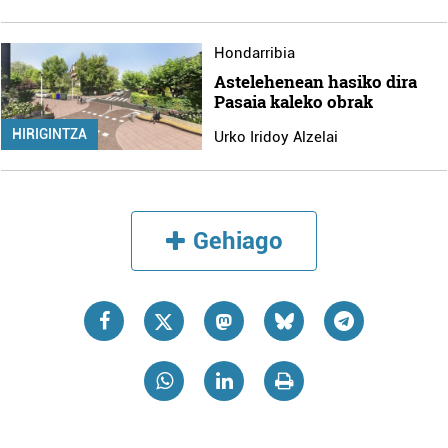
Hondarribia
Astelehenean hasiko dira
Pasaia kaleko obrak
HIRIGINTZA
Urko Iridoy Alzelai
Gehiago