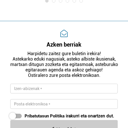
Azken berriak
Harpidetu zaitez gure buletin irekira!
Astekarko eduki nagusiak, asteko albiste ikusienak,
martxan ditugun zozketa eta egitasmoak, asteburuko
egitarauen agenda eta askoz gehiago!
Ostiralero zure posta elektronikoan.
Pribatutasun Politika
irakurri eta onartzen dut.