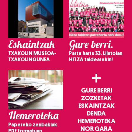
Eskaintzak
Gure berri.
TXAKOLIN MUSEOA-
Parte hartu 33. Lilatoian
TXAKOLINGUNEA
HITZA taldearekin!
+
GURE BERRI
ZOZKETAK
ESKAINTZAK
Hemeroteka
DENDA
HEMEROTEKA
Papereko zenbakiak
NOR GARA
PDF formatuan