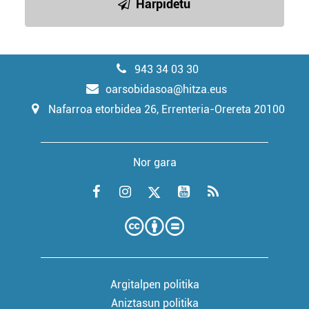
Harpidetu
943 34 03 30
oarsobidasoa@hitza.eus
Nafarroa etorbidea 26, Errenteria-Orereta 20100
Nor gara
Argitalpen politika
Aniztasun politika