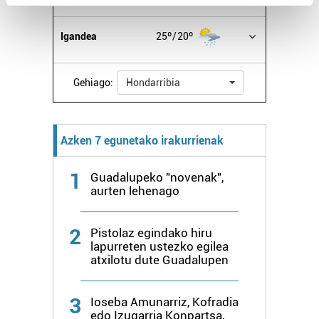
Find out more about how your personal data is processed
and set your preferences in the
details section
.
Igandea
25º
20º
Guk eta gure bazkideek zure datu pertsonalak
prozesatzen ditugu, zure IP zenbakia, besteak beste,
Gehiago:
Hondarribia
teknologia erabiliz, cookieak adibidez, iragarki eta eduki
pertsonalizatuak eskaintzeko, iragarkiak eta edukia
neurtzeko, jendeari buruzko informazioa biltzeko eta
Azken 7 egunetako irakurrienak
produktuak garatzeko. Zure datuak nork eta zertarako
erabiltzen dituen hauta dezakezu.
1
Guadalupeko "novenak",
aurten lehenago
Bazkide batzuek ez dizute baimenik eskatzen, eta beren
interes komertzial legitimoetan babesten dira. Ikusi gure
2
Pistolaz egindako hiru
bazkideen zerrenda, beren ustez zein helburutarako
lapurreten ustezko egilea
duten interes legitimoa eta horren aurka nola egin
atxilotu dute Guadalupen
dezakezun ikusteko.
3
Ioseba Amunarriz, Kofradia
Lortu zure datu pertsonalak prozesatzeko moduari
edo Izugarria Konpartsa,