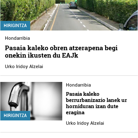
HIRIGINTZA
Hondarribia
Pasaia kaleko obren atzerapena begi
onekin ikusten du EAJk
Urko Iridoy Alzelai
Hondarribia
Pasaia kaleko
berrurbanizazio lanek ur
horniduran izan dute
eragina
HIRIGINTZA
Urko Iridoy Alzelai