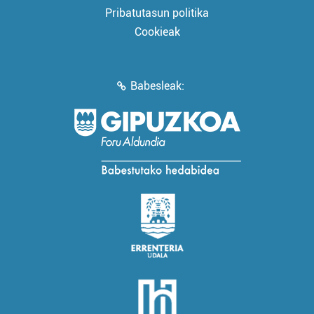
Pribatutasun politika
Cookieak
Babesleak: