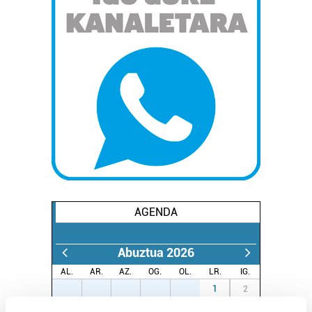
AGENDA
Abuztua 2026
AL.
AR.
AZ.
OG.
OL.
LR.
IG.
27
28
29
30
31
1
2
3
4
5
6
7
8
9