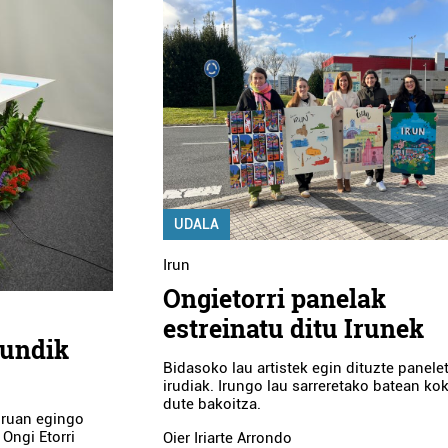
UDALA
Irun
Ongietorri panelak
estreinatu ditu Irunek
rundik
Bidasoko lau artistek egin dituzte panele
irudiak. Irungo lau sarreretako batean ko
dute bakoitza.
uruan egingo
 Ongi Etorri
Oier Iriarte Arrondo