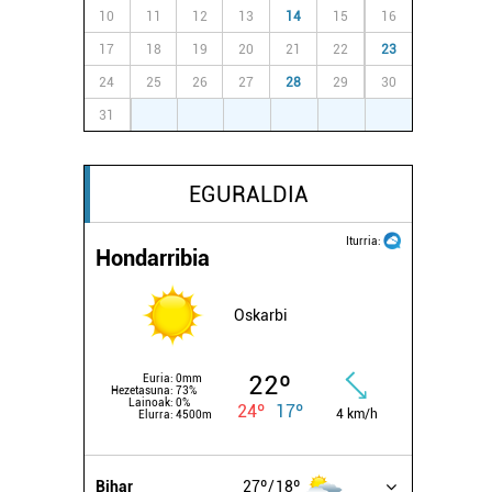
10
11
12
13
14
15
16
17
18
19
20
21
22
23
24
25
26
27
28
29
30
31
1
2
3
4
5
6
EGURALDIA
Iturria:
Hondarribia
Oskarbi
22º
Euria:
0mm
Hezetasuna:
73%
Lainoak:
0%
24º
17º
4 km/h
Elurra:
4500m
Bihar
27º
18º