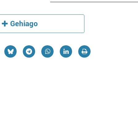
Gehiago
Beilatokiak
Osasungintza
OARSOALDEKO
BIDASOA OPTIK
BEILATOKIA
Errenteria-Orereta
Irun