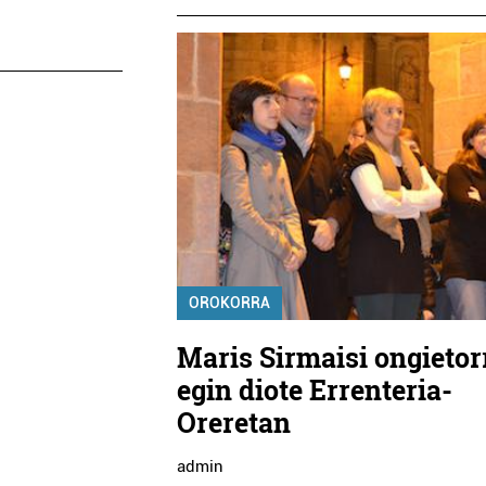
OROKORRA
Maris Sirmaisi ongietor
egin diote Errenteria-
Oreretan
admin