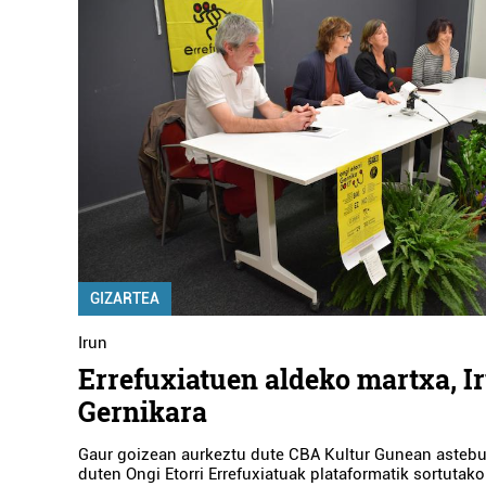
GIZARTEA
Irun
Errefuxiatuen aldeko martxa, I
Gernikara
Gaur goizean aurkeztu dute CBA Kultur Gunean asteb
duten Ongi Etorri Errefuxiatuak plataformatik sortutako