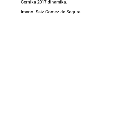
Gernika 2017 dinamika.
Imanol Saiz Gomez de Segura