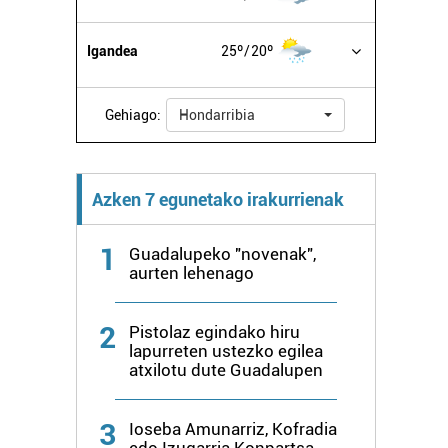
Igandea
25º
20º
Gehiago:
Hondarribia
Azken 7 egunetako irakurrienak
1
Guadalupeko "novenak",
aurten lehenago
2
Pistolaz egindako hiru
lapurreten ustezko egilea
atxilotu dute Guadalupen
3
Ioseba Amunarriz, Kofradia