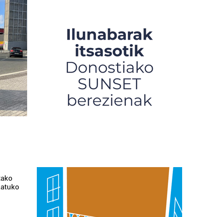
tako
katuko