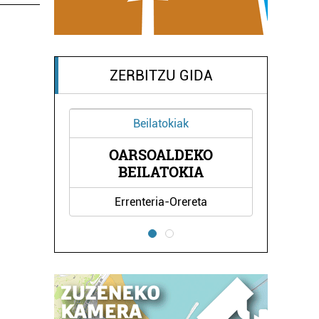
ZERBITZU GIDA
Beilatokiak
OARSOALDEKO
A
BEILATOKIA
Errenteria-Orereta