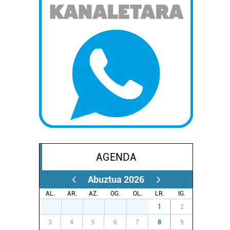
AGENDA
Abuztua 2026
AL.
AR.
AZ.
OG.
OL.
LR.
IG.
27
28
29
30
31
1
2
3
4
5
6
7
8
9