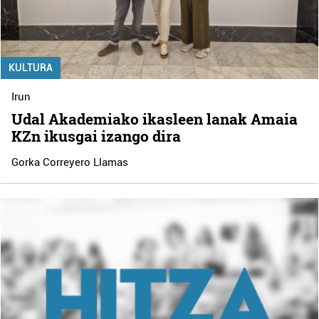
KULTURA
Irun
Udal Akademiako ikasleen lanak Amaia
KZn ikusgai izango dira
Gorka Correyero Llamas