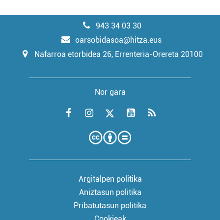
943 34 03 30
oarsobidasoa@hitza.eus
Nafarroa etorbidea 26, Errenteria-Orereta 20100
Nor gara
Argitalpen politika
Aniztasun politika
Pribatutasun politika
Cookieak