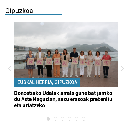
Gipuzkoa
EUSKAL HERRIA, GIPUZKOA
Donostiako Udalak arreta gune bat jarriko
Ur
du Aste Nagusian, sexu erasoak prebenitu
es
eta artatzeko
lu