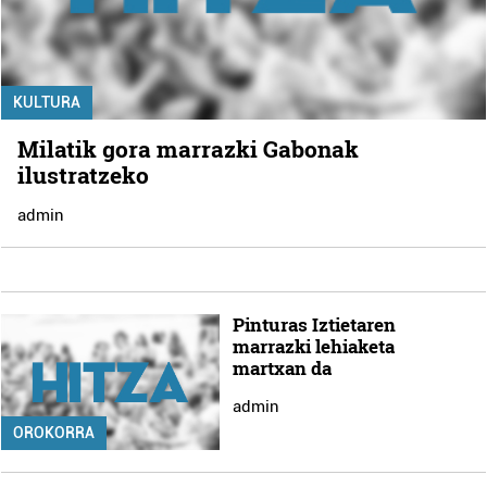
KULTURA
Milatik gora marrazki Gabonak
ilustratzeko
admin
Pinturas Iztietaren
marrazki lehiaketa
martxan da
admin
OROKORRA