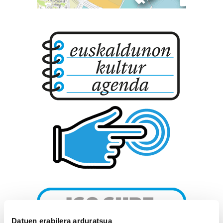
Datuen erabilera arduratsua