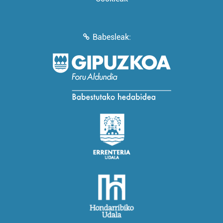
Babesleak: