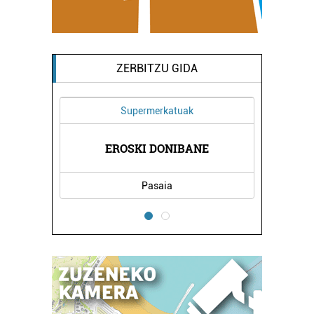
ZERBITZU GIDA
Supermerkatuak
K
EROSKI DONIBANE
Pasaia