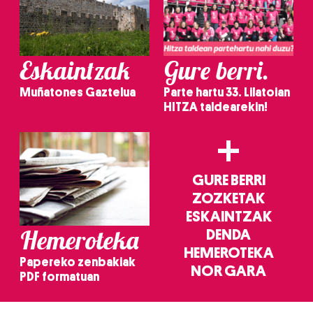
Eskaintzak
Gure berri.
Muñatones Gaztelua
Parte hartu 33. Lilatoian
HITZA taldearekin!
+
GURE BERRI
ZOZKETAK
ESKAINTZAK
Hemeroteka
DENDA
HEMEROTEKA
Papereko zenbakiak
NOR GARA
PDF formatuan