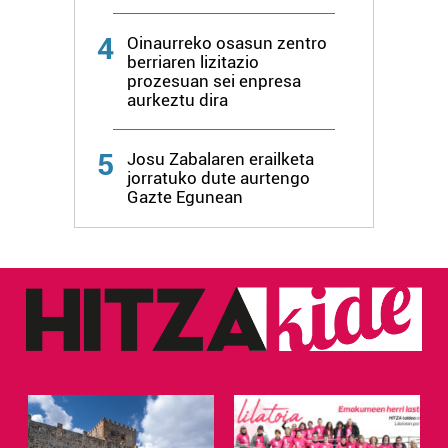
4
Oinaurreko osasun zentro
berriaren lizitazio
prozesuan sei enpresa
aurkeztu dira
5
Josu Zabalaren erailketa
jorratuko dute aurtengo
Gazte Egunean