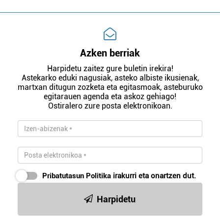
Azken berriak
Harpidetu zaitez gure buletin irekira!
Astekarko eduki nagusiak, asteko albiste ikusienak,
martxan ditugun zozketa eta egitasmoak, asteburuko
egitarauen agenda eta askoz gehiago!
Ostiralero zure posta elektronikoan.
Pribatutasun Politika
irakurri eta onartzen dut.
Harpidetu