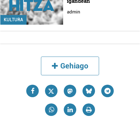
igandean
admin
KULTURA
Gehiago