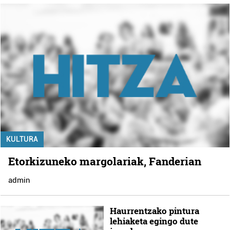
KULTURA
Etorkizuneko margolariak, Fanderian
admin
Haurrentzako pintura
lehiaketa egingo dute