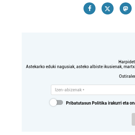
Harpidetu
Astekarko eduki nagusiak, asteko albiste ikusienak, mar
Ostirale
Pribatutasun Politika
irakurri eta on