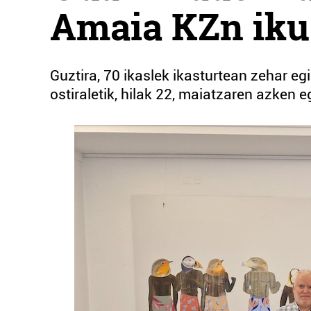
Amaia KZn ikus
Guztira, 70 ikaslek ikasturtean zehar eg
ostiraletik, hilak 22, maiatzaren azken e