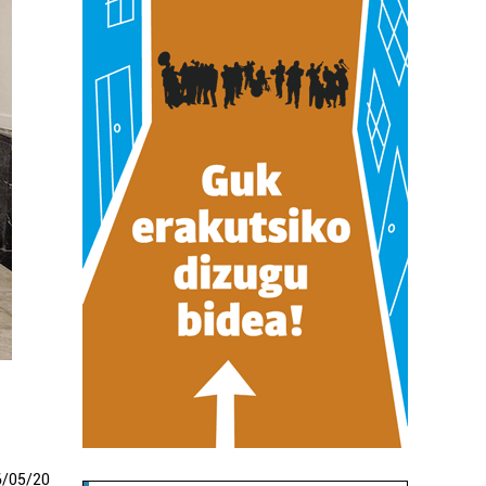
6
/
05
/
20