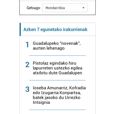
Gehiago:
Hondarribia
Azken 7 egunetako irakurrienak
1
Guadalupeko "novenak",
aurten lehenago
2
Pistolaz egindako hiru
lapurreten ustezko egilea
atxilotu dute Guadalupen
3
Ioseba Amunarriz, Kofradia
edo Izugarria Konpartsa,
batek jasoko du Urrezko
Intsignia