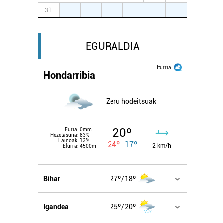
31
1
2
3
4
5
6
EGURALDIA
Iturria:
Hondarribia
Zeru hodeitsuak
20º
Euria:
0mm
Hezetasuna:
83%
Lainoak:
13%
24º
17º
2 km/h
Elurra:
4500m
Bihar
27º
18º
Igandea
25º
20º