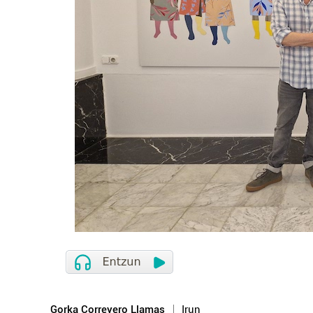
Gorka Correyero Llamas
Irun