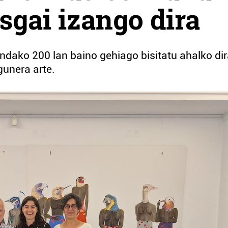
gai izango dira
indako 200 lan baino gehiago bisitatu ahalko di
gunera arte.