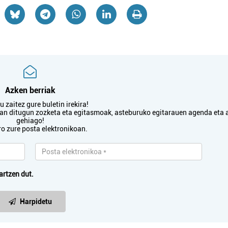
Azken berriak
 zaitez gure buletin irekira!
txan ditugun zozketa eta egitasmoak, asteburuko egitarauen agenda eta 
gehiago!
ro zure posta elektronikoan.
artzen dut.
Harpidetu