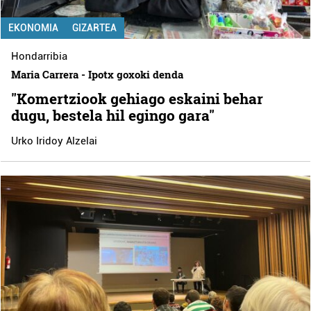
EKONOMIA
GIZARTEA
Hondarribia
Maria Carrera - Ipotx goxoki denda
"Komertziook gehiago eskaini behar
dugu, bestela hil egingo gara"
Urko Iridoy Alzelai