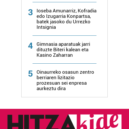
3
Ioseba Amunarriz, Kofradia
edo Izugarria Konpartsa,
batek jasoko du Urrezko
Intsignia
4
Gimnasia aparatuak jarri
dituzte Biteri kalean eta
Kasino Zaharran
5
Oinaurreko osasun zentro
berriaren lizitazio
prozesuan sei enpresa
aurkeztu dira