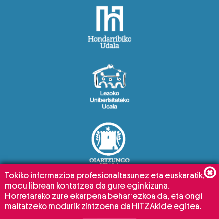
Tokiko informazioa profesionaltasunez eta euskaratik,
modu librean kontatzea da gure eginkizuna.
Horretarako zure ekarpena beharrezkoa da, eta ongi
maitatzeko modurik zintzoena da HITZAkide egitea.