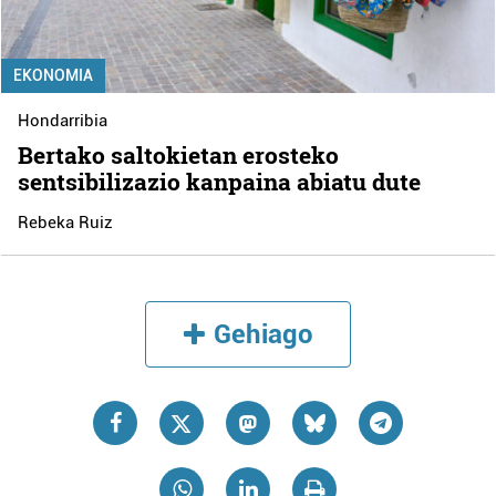
EKONOMIA
Hondarribia
Bertako saltokietan erosteko
sentsibilizazio kanpaina abiatu dute
Rebeka Ruiz
Gehiago