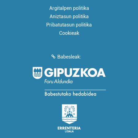
Argitalpen politika
Aniztasun politika
Pribatutasun politika
Cookieak
Babesleak: