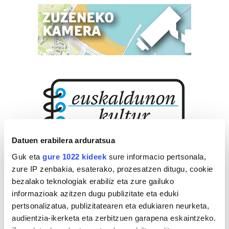
Datuen erabilera arduratsua
Guk eta
gure 1022 kideek
sure informacio pertsonala,
zure IP zenbakia, esaterako, prozesatzen ditugu, cookie
bezalako teknologiak erabiliz eta zure gailuko
informazioak azitzen dugu publizitate eta eduki
pertsonalizatua, publizitatearen eta edukiaren neurketa,
audientzia-ikerketa eta zerbitzuen garapena eskaintzeko.