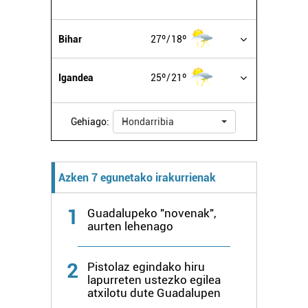
erabiltzeko baimen esplizitua ematen diguzu.
Gehiago
irakurri
Bihar
27º
18º
Igandea
25º
21º
Gehiago:
Hondarribia
Azken 7 egunetako irakurrienak
1
Guadalupeko "novenak",
aurten lehenago
2
Pistolaz egindako hiru
lapurreten ustezko egilea
atxilotu dute Guadalupen