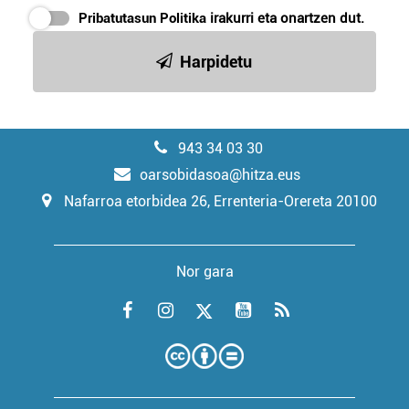
Pribatutasun Politika
irakurri eta onartzen dut.
Harpidetu
943 34 03 30
oarsobidasoa@hitza.eus
Nafarroa etorbidea 26, Errenteria-Orereta 20100
Nor gara