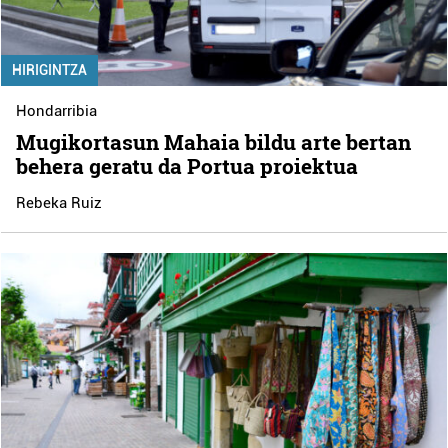
HIRIGINTZA
Hondarribia
Mugikortasun Mahaia bildu arte bertan
behera geratu da Portua proiektua
Rebeka Ruiz