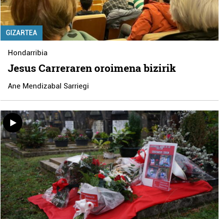
GIZARTEA
Hondarribia
Jesus Carreraren oroimena bizirik
Ane Mendizabal Sarriegi