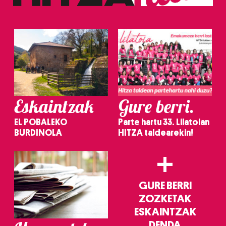
Eskaintzak
Gure berri.
EL POBALEKO
Parte hartu 33. Lilatoian
BURDINOLA
HITZA taldearekin!
+
GURE BERRI
ZOZKETAK
ESKAINTZAK
DENDA