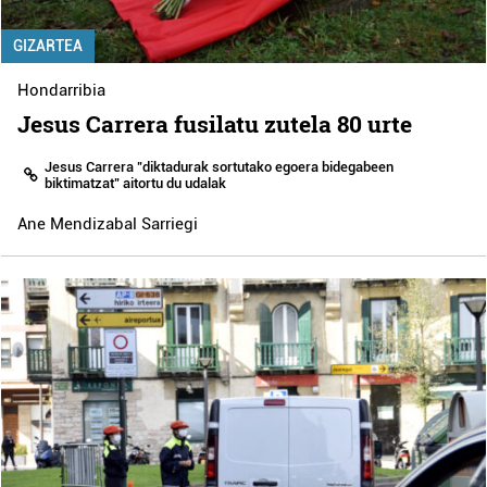
GIZARTEA
Hondarribia
Jesus Carrera fusilatu zutela 80 urte
Jesus Carrera "diktadurak sortutako egoera bidegabeen
biktimatzat" aitortu du udalak
Ane Mendizabal Sarriegi