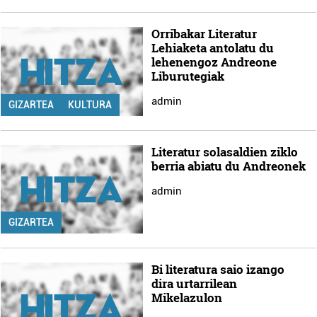
Orribakar Literatur
Lehiaketa antolatu du
lehenengoz Andreone
Liburutegiak
admin
GIZARTEA
KULTURA
Literatur solasaldien ziklo
berria abiatu du Andreonek
admin
GIZARTEA
Bi literatura saio izango
dira urtarrilean
Mikelazulon