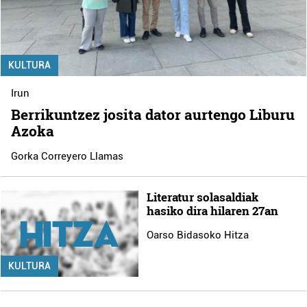
KULTURA
Irun
Berrikuntzez josita dator aurtengo Liburu
Azoka
Gorka Correyero Llamas
Literatur solasaldiak
hasiko dira hilaren 27an
Oarso Bidasoko Hitza
KULTURA