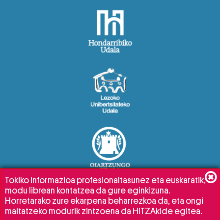
Tokiko informazioa profesionaltasunez eta euskaratik,
modu librean kontatzea da gure eginkizuna.
Horretarako zure ekarpena beharrezkoa da, eta ongi
maitatzeko modurik zintzoena da HITZAkide egitea.