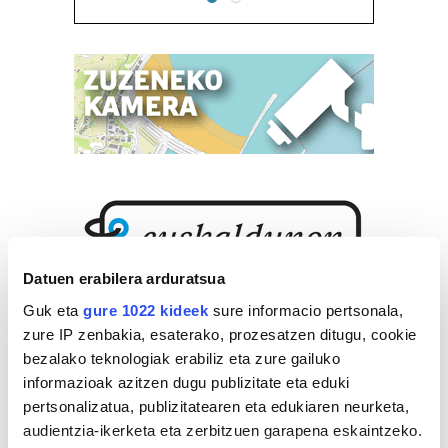
Datuen erabilera arduratsua
Guk eta
gure 1022 kideek
sure informacio pertsonala,
zure IP zenbakia, esaterako, prozesatzen ditugu, cookie
bezalako teknologiak erabiliz eta zure gailuko
informazioak azitzen dugu publizitate eta eduki
pertsonalizatua, publizitatearen eta edukiaren neurketa,
audientzia-ikerketa eta zerbitzuen garapena eskaintzeko.