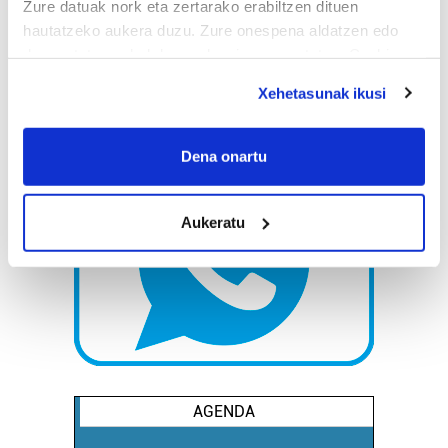
Zure datuak nork eta zertarako erabiltzen dituen
hautatzeko aukera duzu. Zure onespena aldatzen edo
deuseztatzen ahal duzu edozein momentutan, Cookie
deklaraziotik edo Privacy triggerean klikatuz.
Xehetasunak ikusi
If you allow, we would also like to:
Collect information about your geographical
Dena onartu
location which can be accurate to within several
meters
Aukeratu
Identify your device by actively scanning it for
specific characteristics (fingerprinting)
Find out more about how your personal data is processed
and set your preferences in the
details section
.
Guk eta gure bazkideek zure datu pertsonalak
prozesatzen ditugu, zure IP zenbakia, besteak beste,
teknologia erabiliz, cookieak adibidez, iragarki eta eduki
AGENDA
pertsonalizatuak eskaintzeko, iragarkiak eta edukia
neurtzeko, jendeari buruzko informazioa biltzeko eta