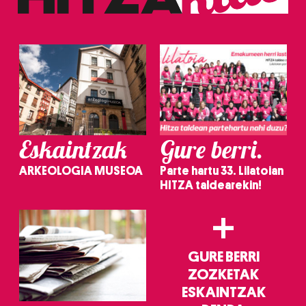
Eskaintzak
Gure berri.
ARKEOLOGIA MUSEOA
Parte hartu 33. Lilatoian
HITZA taldearekin!
+
GURE BERRI
ZOZKETAK
ESKAINTZAK