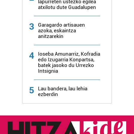
lapurreten ustezko egilea
atxilotu dute Guadalupen
3
Garagardo artisauen
azoka, eskaintza
anitzarekin
4
Ioseba Amunarriz, Kofradia
edo Izugarria Konpartsa,
batek jasoko du Urrezko
Intsignia
5
Lau bandera, lau lehia
ezberdin