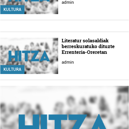
admin
KULTURA
Literatur solasaldiak
berreskuratuko dituzte
Errenteria-Oreretan
admin
KULTURA