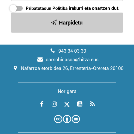
Pribatutasun Politika
irakurri eta onartzen dut.
Harpidetu
943 34 03 30
oarsobidasoa@hitza.eus
Nafarroa etorbidea 26, Errenteria-Orereta 20100
Nor gara