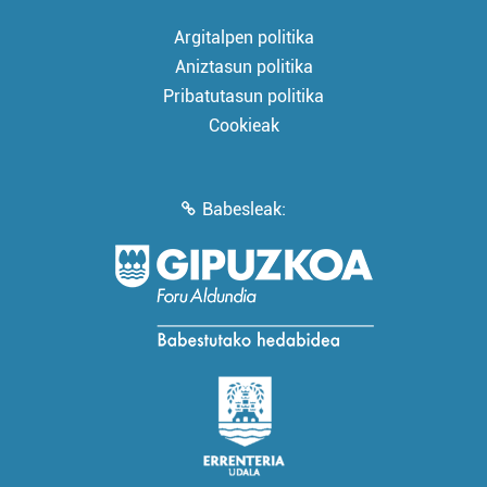
Argitalpen politika
Aniztasun politika
Pribatutasun politika
Cookieak
Babesleak: