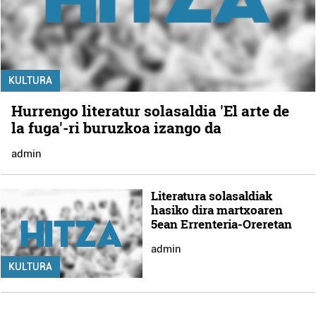
KULTURA
Hurrengo literatur solasaldia 'El arte de
la fuga'-ri buruzkoa izango da
admin
Literatura solasaldiak
hasiko dira martxoaren
5ean Errenteria-Oreretan
admin
KULTURA