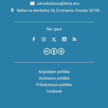
oarsobidasoa@hitza.eus
Nafarroa etorbidea 26, Errenteria-Orereta 20100
Nor gara
Argitalpen politika
Aniztasun politika
Pribatutasun politika
Cookieak