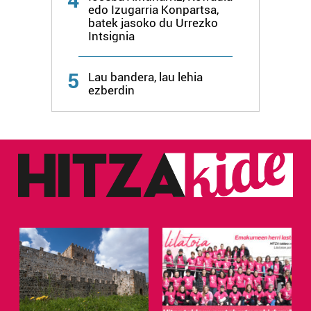
4
edo Izugarria Konpartsa,
batek jasoko du Urrezko
Intsignia
5
Lau bandera, lau lehia
ezberdin