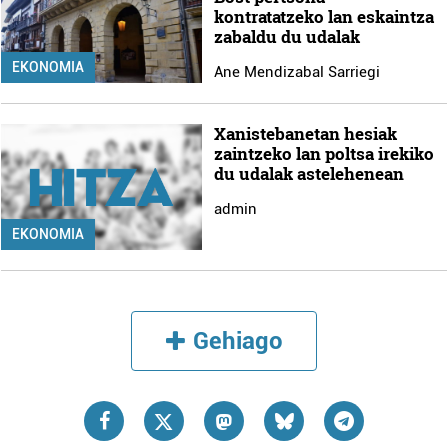
kontratatzeko lan eskaintza
zabaldu du udalak
EKONOMIA
Ane Mendizabal Sarriegi
Xanistebanetan hesiak
zaintzeko lan poltsa irekiko
du udalak astelehenean
admin
EKONOMIA
Gehiago