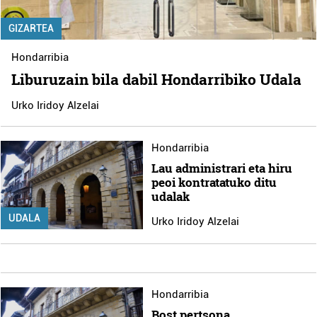
GIZARTEA
Hondarribia
Liburuzain bila dabil Hondarribiko Udala
Urko Iridoy Alzelai
Hondarribia
Lau administrari eta hiru
peoi kontratatuko ditu
udalak
UDALA
Urko Iridoy Alzelai
Hondarribia
Bost pertsona