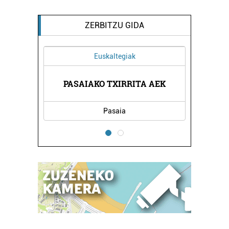
ZERBITZU GIDA
Euskaltegiak
XEA
PASAIAKO TXIRRITA AEK
DO
Pasaia