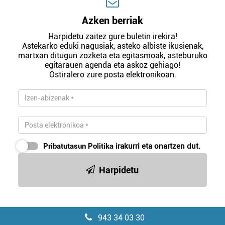
Azken berriak
Harpidetu zaitez gure buletin irekira!
Astekarko eduki nagusiak, asteko albiste ikusienak,
martxan ditugun zozketa eta egitasmoak, asteburuko
egitarauen agenda eta askoz gehiago!
Ostiralero zure posta elektronikoan.
Pribatutasun Politika
irakurri eta onartzen dut.
Harpidetu
943 34 03 30