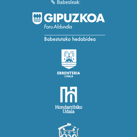
Babesleak: