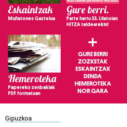
Eskaintzak
Gure berri.
Muñatones Gaztelua
Parte hartu 33. Lilatoian
HITZA taldearekin!
+
GURE BERRI
ZOZKETAK
ESKAINTZAK
Hemeroteka
DENDA
HEMEROTEKA
Papereko zenbakiak
NOR GARA
PDF formatuan
Gipuzkoa