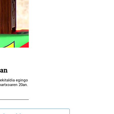
TM BARNE DISEINUA ETA
TIKA
DEKORAZIOA
Errenteria-Orereta
ian
 ekitaldia egingo
martxoaren 20an.