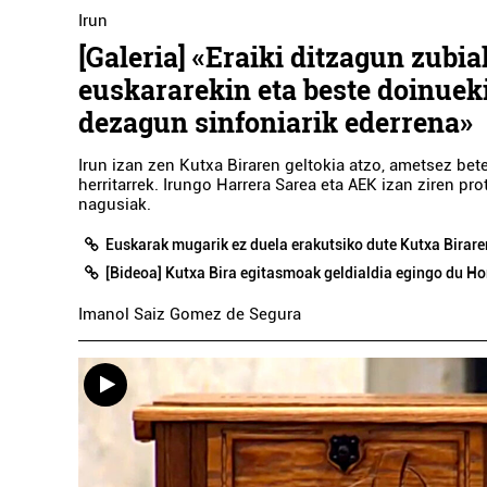
Irun
[Galeria] «Eraiki ditzagun zubia
euskararekin eta beste doinuek
dezagun sinfoniarik ederrena»
Irun izan zen Kutxa Biraren geltokia atzo, ametsez bet
herritarrek. Irungo Harrera Sarea eta AEK izan ziren pr
nagusiak.
Euskarak mugarik ez duela erakutsiko dute Kutxa Birare
[Bideoa] Kutxa Bira egitasmoak geldialdia egingo du Ho
Imanol Saiz Gomez de Segura
Estetika