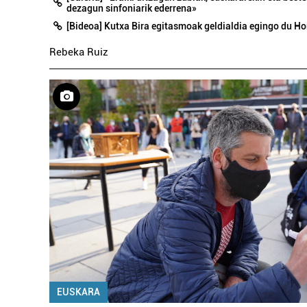
dezagun sinfoniarik ederrena»
[Bideoa] Kutxa Bira egitasmoak geldialdia egingo du Ho
Rebeka Ruiz
EUSKARA