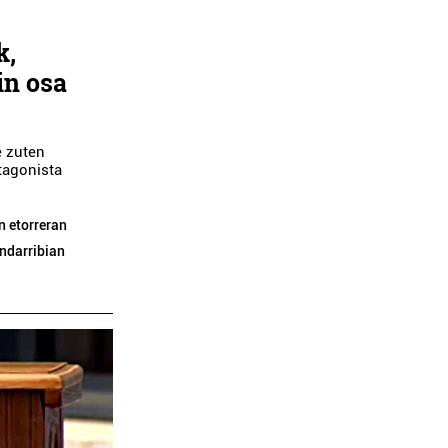
k,
in osa
e zuten
otagonista
n etorreran
ndarribian
Barne diseinua