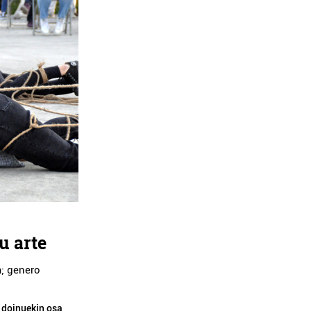
u arte
a; genero
e doinuekin osa