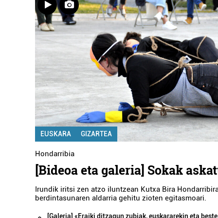
EUSKARA
GIZARTEA
Hondarribia
[Bideoa eta galeria] Sokak askat
Irundik iritsi zen atzo iluntzean Kutxa Bira Hondarribir
berdintasunaren aldarria gehitu zioten egitasmoari.
[Galeria] «Eraiki ditzagun zubiak, euskararekin eta best