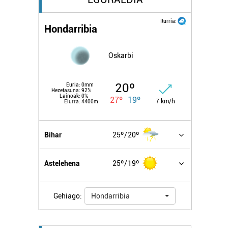
Iturria:
Hondarribia
Oskarbi
20º
Euria:
0mm
Hezetasuna:
92%
Lainoak:
0%
27º
19º
7 km/h
Elurra:
4400m
Bihar
25º
20º
Astelehena
25º
19º
Gehiago:
Hondarribia