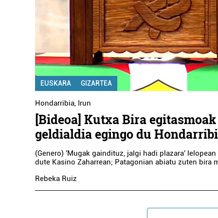
NAIU ESTE
Pasaia
EUSKARA
GIZARTEA
Hondarribia
,
Irun
[Bideoa] Kutxa Bira egitasmoak
geldialdia egingo du Hondarrib
(Genero) 'Mugak gaindituz, jalgi hadi plazara' lelopean
dute Kasino Zaharrean; Patagonian abiatu zuten bira 
Rebeka Ruiz