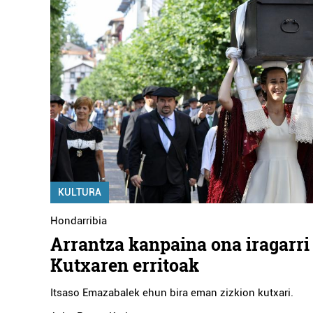
KULTURA
Hondarribia
Arrantza kanpaina ona iragarri
Kutxaren erritoak
Itsaso Emazabalek ehun bira eman zizkion kutxari.