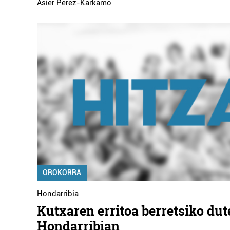
Asier Perez-Karkamo
OROKORRA
Hondarribia
Kutxaren erritoa berretsiko dut
Hondarribian