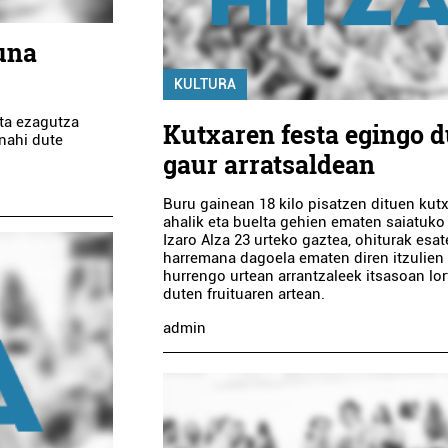
una
KULTURA
eta ezagutza
Kutxaren festa egingo d
 nahi dute
gaur arratsaldean
Buru gainean 18 kilo pisatzen dituen kut
ahalik eta buelta gehien ematen saiatuko
Izaro Alza 23 urteko gaztea, ohiturak esat
harremana dagoela ematen diren itzulien 
hurrengo urtean arrantzaleek itsasoan lo
duten fruituaren artean.
admin