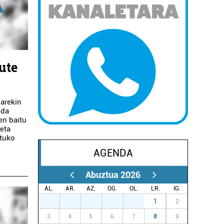
ute
xarekin
 da
en baitu
eta
rtuko
AGENDA
Abuztua 2026
AL.
AR.
AZ.
OG.
OL.
LR.
IG.
27
28
29
30
31
1
2
3
4
5
6
7
8
9