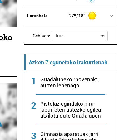
Larunbata
27º
18º
joko
Gehiago:
Irun
Azken 7 egunetako irakurrienak
1
Guadalupeko "novenak",
aurten lehenago
2
Pistolaz egindako hiru
lapurreten ustezko egilea
atxilotu dute Guadalupen
3
Gimnasia aparatuak jarri