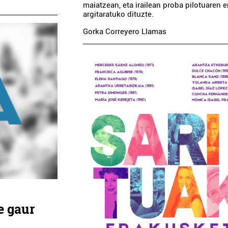
maiatzean, eta irailean proba pilotuaren 
argitaratuko dituzte.
Gorka Correyero Llamas
e gaur