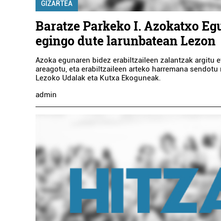
GIZARTEA
Baratze Parkeko I. Azokatxo Eg
egingo dute larunbatean Lezon
Azoka egunaren bidez erabiltzaileen zalantzak argitu 
areagotu, eta erabiltzaileen arteko harremana sendotu
Lezoko Udalak eta Kutxa Ekoguneak.
admin