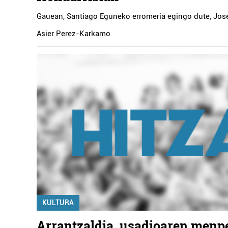
Gauean, Santiago Eguneko erromeria egingo dute, Jose
Asier Perez-Karkamo
Ikastetxeak
DEIKAGEST OINARRIZKO
LANBIDE HEZ
...
Errenteria-Orereta
KULTURA
Arrantzaldia, usadioaren menp