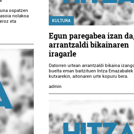
Eguna ospatzen
sasoia nolakoa
KULTURA
geroz eta
Egun paregabea izan da
arrantzaldi bikainaren
iragarle
Datorren urtean arrantzaldi bikaina izang
buelta eman baitzituen Intza Emazabalek
kutxarekin, aitonaren urte kopuru bera.
admin