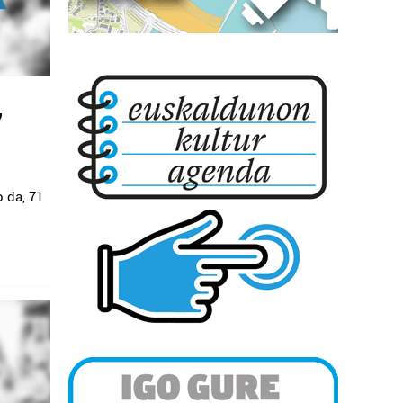
,
o da, 71