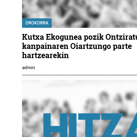
OROKORRA
Kutxa Ekogunea pozik Ontzirat
kanpainaren Oiartzungo parte
hartzearekin
admin