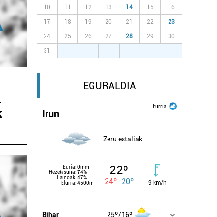
10
11
12
13
14
15
16
17
18
19
20
21
22
23
24
25
26
27
28
29
30
31
1
2
3
4
5
6
EGURALDIA
u
Iturria:
k
Irun
Zeru estaliak
22º
Euria:
0mm
Hezetasuna:
74%
Lainoak:
47%
24º
20º
9 km/h
Elurra:
4500m
Bihar
25º
16º