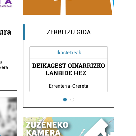
tura
ZERBITZU GIDA
k
Higiezin agentziak
a
ARRIZKO
AUZI HIGIEZINEN ETA
kera
EZ
ZERBITZU JUR
...
...
reta
Errenteria-Orereta