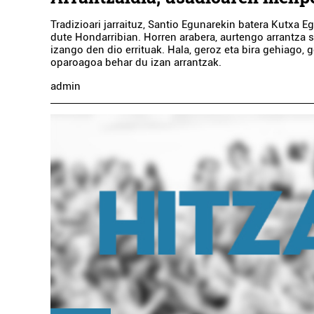
Tradizioari jarraituz, Santio Egunarekin batera Kutxa 
dute Hondarribian. Horren arabera, aurtengo arrantza 
izango den dio errituak. Hala, geroz eta bira gehiago, 
oparoagoa behar du izan arrantzak.
admin