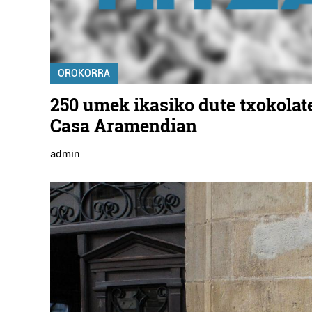
OROKORRA
250 umek ikasiko dute txokolat
Casa Aramendian
admin