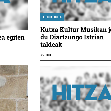
OROKORRA
Kutxa Kultur Musikan 
du Oiartzungo Istrian
ea egiten
taldeak
admin