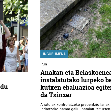
INGURUMENA
Irun
Anakan eta Belaskoene
instalatutako lurpeko be
 du
kutxen ebaluazioa egite
da Txinzer
Arratoiak kontrolatzeko prebentzio lanak
indartzeko hamar gailu instalatu zituzten