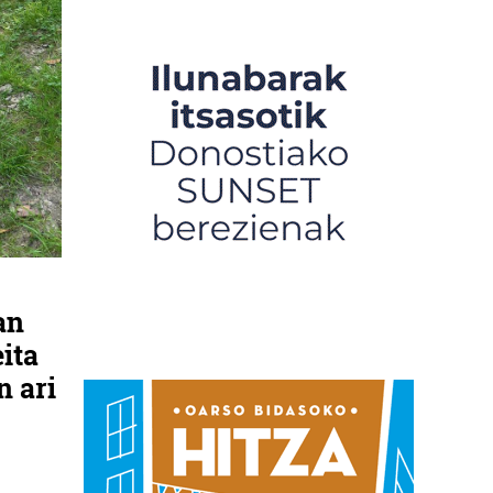
an
ita
n ari