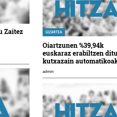
u Zaitez
GIZARTEA
Oiartzunen %39,94k
euskaraz erabiltzen dit
kutxazain automatikoa
admin