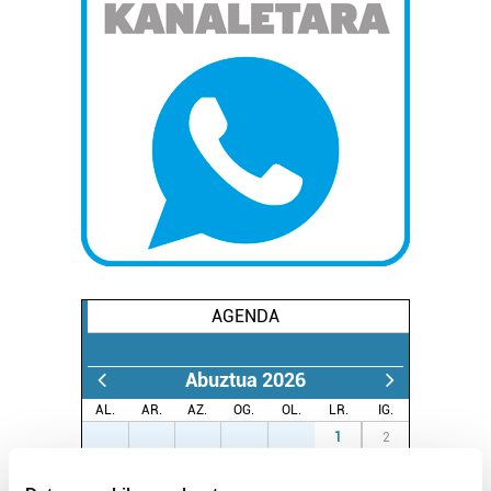
AGENDA
Abuztua 2026
AL.
AR.
AZ.
OG.
OL.
LR.
IG.
27
28
29
30
31
1
2
3
4
5
6
7
8
9