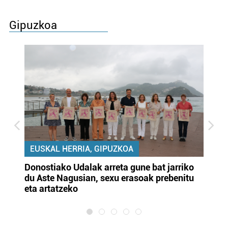
Gipuzkoa
EUSKAL HERRIA, GIPUZKOA
Donostiako Udalak arreta gune bat jarriko
Ur
du Aste Nagusian, sexu erasoak prebenitu
es
eta artatzeko
lu