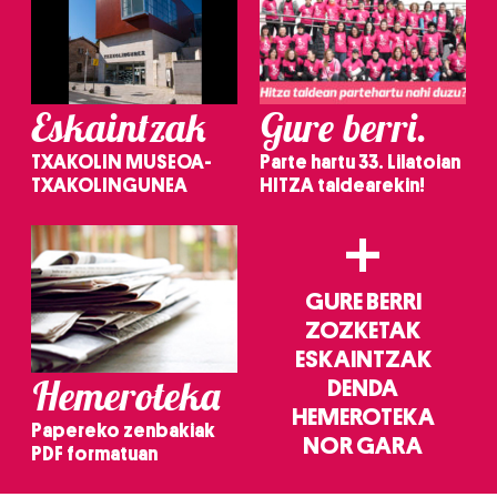
Eskaintzak
Gure berri.
TXAKOLIN MUSEOA-
Parte hartu 33. Lilatoian
TXAKOLINGUNEA
HITZA taldearekin!
+
GURE BERRI
ZOZKETAK
ESKAINTZAK
Hemeroteka
DENDA
HEMEROTEKA
Papereko zenbakiak
NOR GARA
PDF formatuan