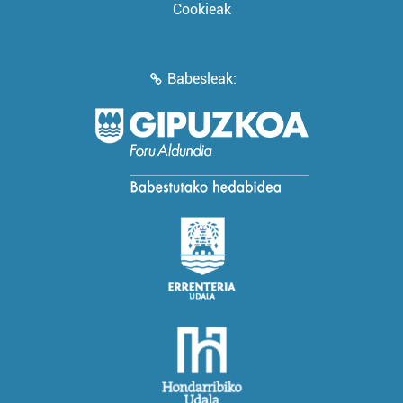
Cookieak
Babesleak: