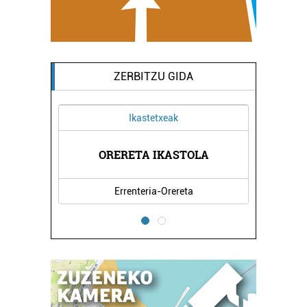
ZERBITZU GIDA
Ikastetxeak
A
ORERETA IKASTOLA
Errenteria-Orereta