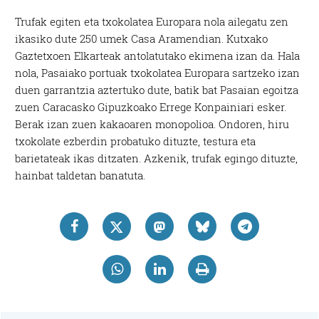
Trufak egiten eta txokolatea Europara nola ailegatu zen
ikasiko dute 250 umek Casa Aramendian. Kutxako
Gaztetxoen Elkarteak antolatutako ekimena izan da. Hala
nola, Pasaiako portuak txokolatea Europara sartzeko izan
duen garrantzia aztertuko dute, batik bat Pasaian egoitza
zuen Caracasko Gipuzkoako Errege Konpainiari esker.
Berak izan zuen kakaoaren monopolioa. Ondoren, hiru
txokolate ezberdin probatuko dituzte, testura eta
barietateak ikas ditzaten. Azkenik, trufak egingo dituzte,
hainbat taldetan banatuta.