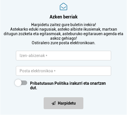
Azken berriak
Harpidetu zaitez gure buletin irekira!
Astekarko eduki nagusiak, asteko albiste ikusienak, martxan
ditugun zozketa eta egitasmoak, asteburuko egitarauen agenda eta
askoz gehiago!
Ostiralero zure posta elektronikoan.
Pribatutasun Politika
irakurri eta onartzen
dut.
Harpidetu