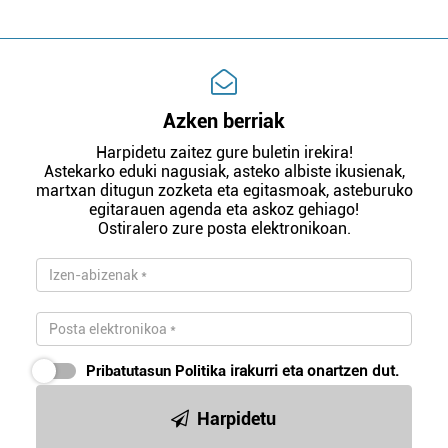
Azken berriak
Harpidetu zaitez gure buletin irekira!
Astekarko eduki nagusiak, asteko albiste ikusienak,
martxan ditugun zozketa eta egitasmoak, asteburuko
egitarauen agenda eta askoz gehiago!
Ostiralero zure posta elektronikoan.
Pribatutasun Politika
irakurri eta onartzen dut.
Harpidetu