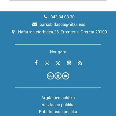
943 34 03 30
oarsobidasoa@hitza.eus
Nafarroa etorbidea 26, Errenteria-Orereta 20100
Nor gara
Argitalpen politika
Aniztasun politika
Pribatutasun politika