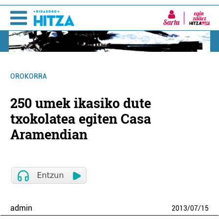
Sartu
OROKORRA
250 umek ikasiko dute
txokolatea egiten Casa
Aramendian
admin
2013
/
07
/
15