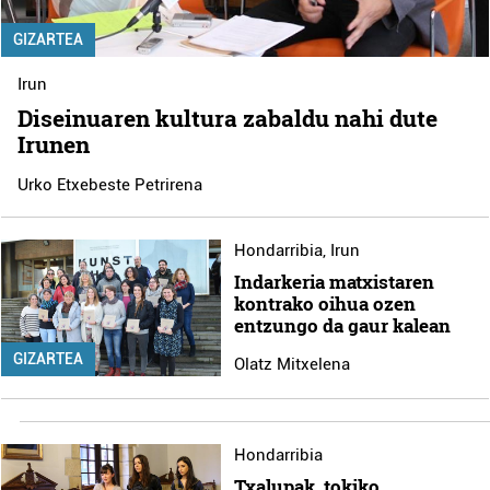
GIZARTEA
Irun
Diseinuaren kultura zabaldu nahi dute
Irunen
Urko Etxebeste Petrirena
Hondarribia
,
Irun
Indarkeria matxistaren
kontrako oihua ozen
entzungo da gaur kalean
GIZARTEA
Olatz Mitxelena
Hondarribia
Txalupak, tokiko