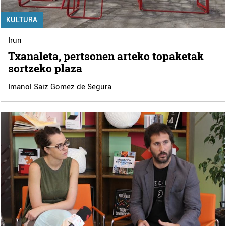
KULTURA
Irun
Txanaleta, pertsonen arteko topaketak
sortzeko plaza
Imanol Saiz Gomez de Segura