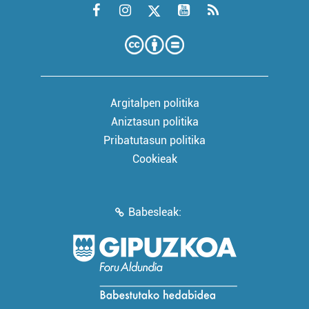
Argitalpen politika
Aniztasun politika
Pribatutasun politika
Cookieak
Babesleak: