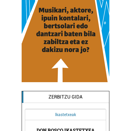
ZERBITZU GIDA
Ikastetxeak
Ostalarit
DON BOSCO IKASTETXEA
KABITXO T