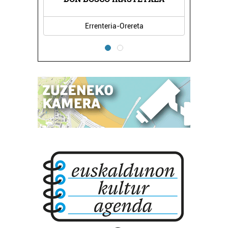
Errenteria-Orereta
Oiartzu