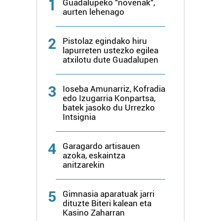
1
Guadalupeko "novenak",
zerbitzuak hobetzeko asmoz, cookie teknologiaz
aurten lehenago
baliatzen gara. Ohar hau onartuz gero, teknologia hori
erabiltzeko baimen esplizitua ematen diguzu.
Gehiago
2
Pistolaz egindako hiru
irakurri
lapurreten ustezko egilea
atxilotu dute Guadalupen
3
Ioseba Amunarriz, Kofradia
edo Izugarria Konpartsa,
batek jasoko du Urrezko
Intsignia
4
Garagardo artisauen
azoka, eskaintza
anitzarekin
5
Gimnasia aparatuak jarri
dituzte Biteri kalean eta
Kasino Zaharran