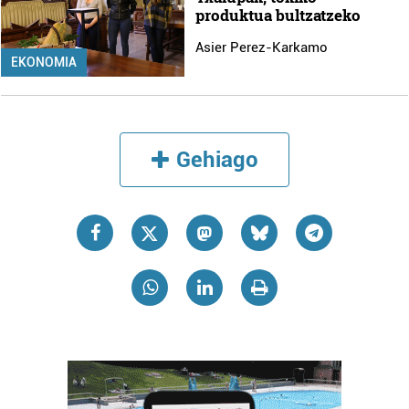
produktua bultzatzeko
Asier Perez-Karkamo
EKONOMIA
Gehiago