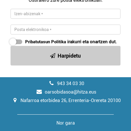
Ostiralero zure posta elektronikoan.
Pribatutasun Politika
irakurri eta onartzen dut.
Harpidetu
943 34 03 30
oarsobidasoa@hitza.eus
Nafarroa etorbidea 26, Errenteria-Orereta 20100
Nor gara