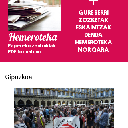
+
GURE BERRI
ZOZKETAK
ESKAINTZAK
Hemeroteka
DENDA
HEMEROTEKA
Papereko zenbakiak
NOR GARA
PDF formatuan
Gipuzkoa