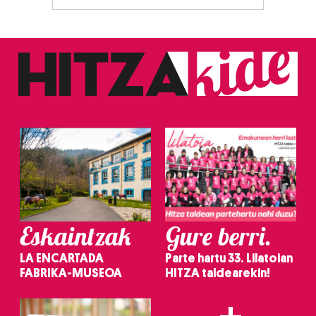
Eskaintzak
Gure berri.
LA ENCARTADA
Parte hartu 33. Lilatoian
FABRIKA-MUSEOA
HITZA taldearekin!