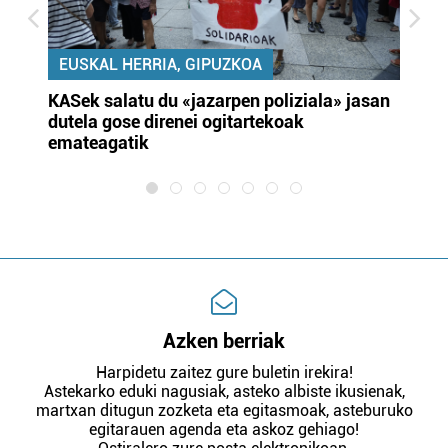
EUSKAL HERRIA, GIPUZKOA
KASek salatu du «jazarpen poliziala» jasan
Pa
dutela gose direnei ogitartekoak
da
emateagatik
«s
Azken berriak
Harpidetu zaitez gure buletin irekira!
Astekarko eduki nagusiak, asteko albiste ikusienak,
martxan ditugun zozketa eta egitasmoak, asteburuko
egitarauen agenda eta askoz gehiago!