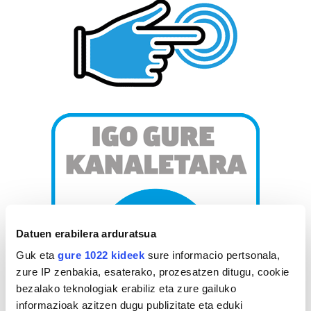
Datuen erabilera arduratsua
Guk eta
gure 1022 kideek
sure informacio pertsonala,
zure IP zenbakia, esaterako, prozesatzen ditugu, cookie
bezalako teknologiak erabiliz eta zure gailuko
informazioak azitzen dugu publizitate eta eduki