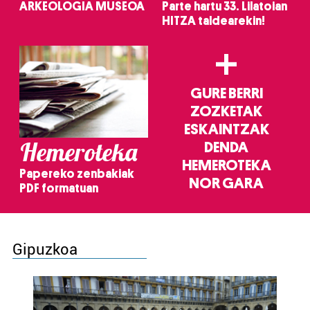
ARKEOLOGIA MUSEOA
Parte hartu 33. Lilatoian
HITZA taldearekin!
+
GURE BERRI
ZOZKETAK
ESKAINTZAK
Hemeroteka
DENDA
HEMEROTEKA
Papereko zenbakiak
NOR GARA
PDF formatuan
Gipuzkoa