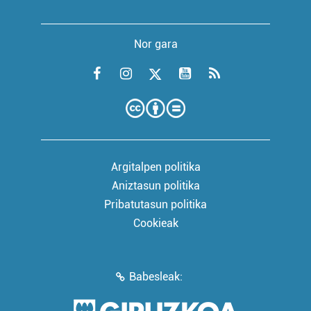
Nor gara
Argitalpen politika
Aniztasun politika
Pribatutasun politika
Cookieak
Babesleak: