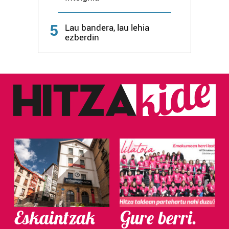
5
Lau bandera, lau lehia
ezberdin
Eskaintzak
Gure berri.