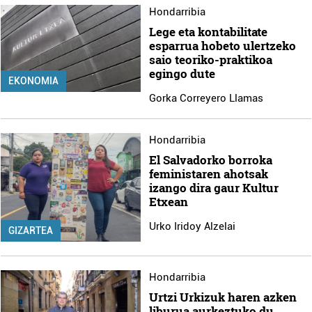
Hondarribia
Lege eta kontabilitate
esparrua hobeto ulertzeko
saio teoriko-praktikoa
egingo dute
EKONOMIA
Gorka Correyero Llamas
Hondarribia
El Salvadorko borroka
feministaren ahotsak
izango dira gaur Kultur
Etxean
Urko Iridoy Alzelai
GIZARTEA
Hondarribia
Urtzi Urkizuk haren azken
liburua aurkeztuko du