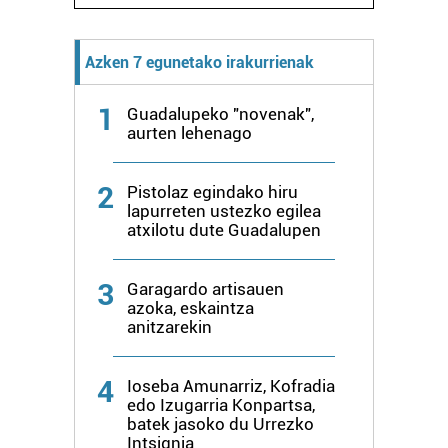
Azken 7 egunetako irakurrienak
1
Guadalupeko "novenak",
aurten lehenago
2
Pistolaz egindako hiru
lapurreten ustezko egilea
atxilotu dute Guadalupen
3
Garagardo artisauen
azoka, eskaintza
anitzarekin
4
Ioseba Amunarriz, Kofradia
edo Izugarria Konpartsa,
batek jasoko du Urrezko
Intsignia