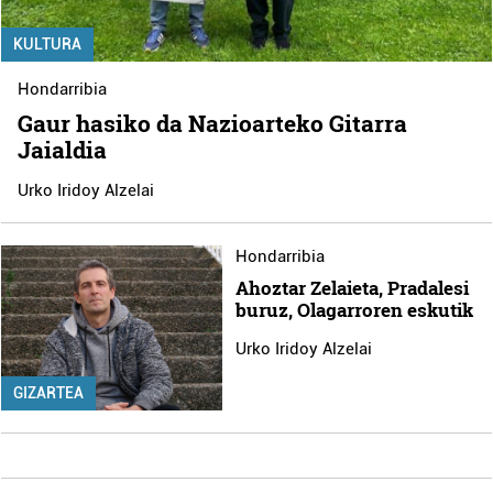
KULTURA
Hondarribia
Gaur hasiko da Nazioarteko Gitarra
Jaialdia
Urko Iridoy Alzelai
Hondarribia
Ahoztar Zelaieta, Pradalesi
buruz, Olagarroren eskutik
Urko Iridoy Alzelai
GIZARTEA