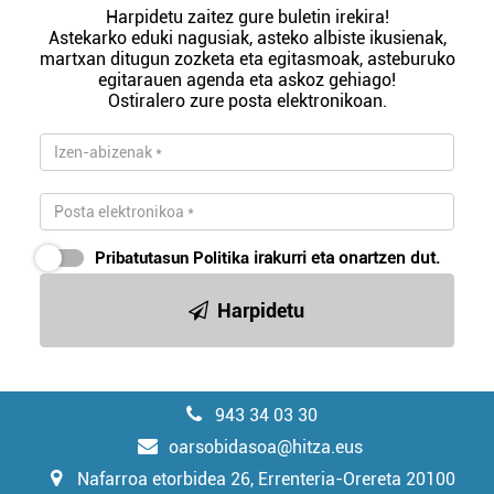
Harpidetu zaitez gure buletin irekira!
Astekarko eduki nagusiak, asteko albiste ikusienak,
martxan ditugun zozketa eta egitasmoak, asteburuko
egitarauen agenda eta askoz gehiago!
Ostiralero zure posta elektronikoan.
Pribatutasun Politika
irakurri eta onartzen dut.
Harpidetu
943 34 03 30
oarsobidasoa@hitza.eus
Nafarroa etorbidea 26, Errenteria-Orereta 20100