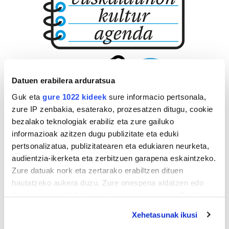
Datuen erabilera arduratsua
Guk eta
gure 1022 kideek
sure informacio pertsonala,
zure IP zenbakia, esaterako, prozesatzen ditugu, cookie
bezalako teknologiak erabiliz eta zure gailuko
informazioak azitzen dugu publizitate eta eduki
pertsonalizatua, publizitatearen eta edukiaren neurketa,
audientzia-ikerketa eta zerbitzuen garapena eskaintzeko.
Zure datuak nork eta zertarako erabiltzen dituen
hautatzeko aukera duzu. Zure onespena aldatzen edo
deuseztatzen ahal duzu edozein momentutan, Cookie
deklaraziotik edo Privacy triggerean klikatuz.
Xehetasunak ikusi