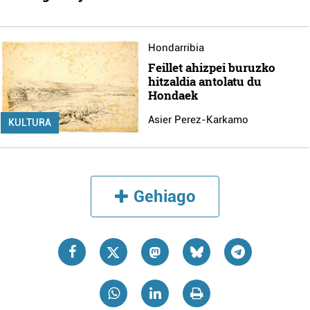
Hondarribia
Feillet ahizpei buruzko
hitzaldia antolatu du
Hondaek
Asier Perez-Karkamo
KULTURA
Gehiago