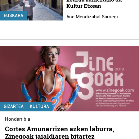
Kultur Etxean
EUSKARA
Ane Mendizabal Sarriegi
GIZARTEA
KULTURA
Hondarribia
Cortes Amunarrizen azken laburra,
Zinegoak jaialdiaren bitartez