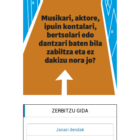
duten interes legitimoa eta horren aurka nola egin
dezakezun ikusteko.
Lortu zure datu pertsonalak prozesatzeko moduari
buruzko informazio gehiago eta ezarri zure lehentasunak
datuen atalean. Edozein unetan alda edo ken dezakezu
zure baimena Cookieen adierazpenean.
Webgune honek cookie propioak eta hirugarrenen cookie-
fitxategiak erabiltzen ditu. Zure esperientzia eta
zerbitzuak hobetzeko asmoz, cookie teknologiaz
baliatzen gara. Ohar hau onartuz gero, teknologia hori
erabiltzeko baimen esplizitua ematen diguzu.
Gehiago
irakurri
ZERBITZU GIDA
Osasungintza