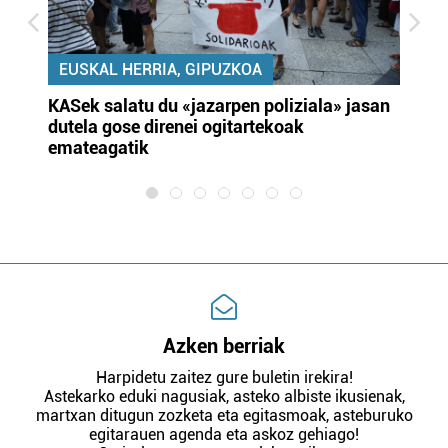
EUSKAL HERRIA, GIPUZKOA
KASek salatu du «jazarpen poliziala» jasan
Pa
dutela gose direnei ogitartekoak
da
emateagatik
«s
Azken berriak
Harpidetu zaitez gure buletin irekira!
Astekarko eduki nagusiak, asteko albiste ikusienak,
martxan ditugun zozketa eta egitasmoak, asteburuko
egitarauen agenda eta askoz gehiago!