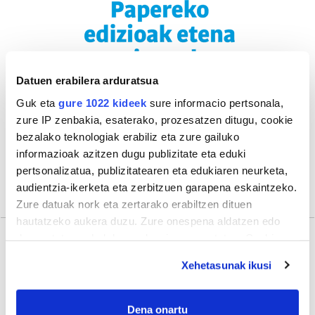
Datuen erabilera arduratsua
Guk eta
gure 1022 kideek
sure informacio pertsonala,
zure IP zenbakia, esaterako, prozesatzen ditugu, cookie
bezalako teknologiak erabiliz eta zure gailuko
informazioak azitzen dugu publizitate eta eduki
pertsonalizatua, publizitatearen eta edukiaren neurketa,
audientzia-ikerketa eta zerbitzuen garapena eskaintzeko.
Zure datuak nork eta zertarako erabiltzen dituen
hautatzeko aukera duzu. Zure onespena aldatzen edo
deuseztatzen ahal duzu edozein momentutan, Cookie
deklaraziotik edo Privacy triggerean klikatuz.
Gehiago
Xehetasunak ikusi
If you allow, we would also like to:
Collect information about your geographical
Dena onartu