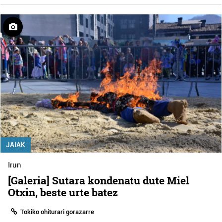
JAIAK
Irun
[Galeria] Sutara kondenatu dute Miel
Otxin, beste urte batez
Tokiko ohiturari gorazarre