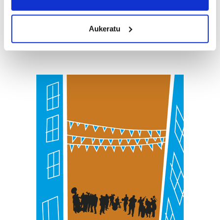
location which can be accurate to within several
meters
Aukeratu
Identify your device by actively scanning it for
specific characteristics (fingerprinting)
Find out more about how your personal data is processed
and set your preferences in the
details section
.
Guk eta gure bazkideek zure datu pertsonalak
prozesatzen ditugu, zure IP zenbakia, besteak beste,
teknologia erabiliz, cookieak adibidez, iragarki eta eduki
pertsonalizatuak eskaintzeko, iragarkiak eta edukia
neurtzeko, jendeari buruzko informazioa biltzeko eta
produktuak garatzeko. Zure datuak nork eta zertarako
erabiltzen dituen hauta dezakezu.
Bazkide batzuek ez dizute baimenik eskatzen, eta beren
interes komertzial legitimoetan babesten dira. Ikusi gure
bazkideen zerrenda, beren ustez zein helburutarako