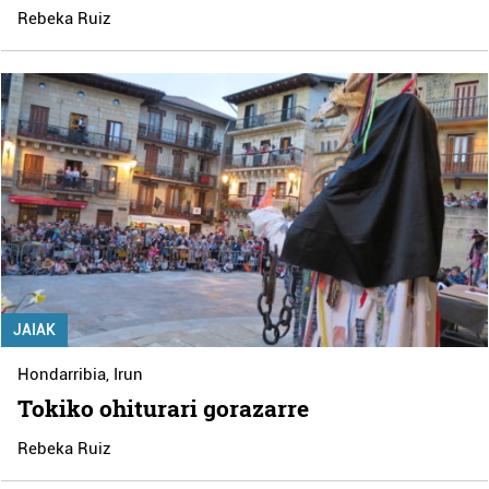
Rebeka Ruiz
JAIAK
Hondarribia
,
Irun
Tokiko ohiturari gorazarre
Rebeka Ruiz