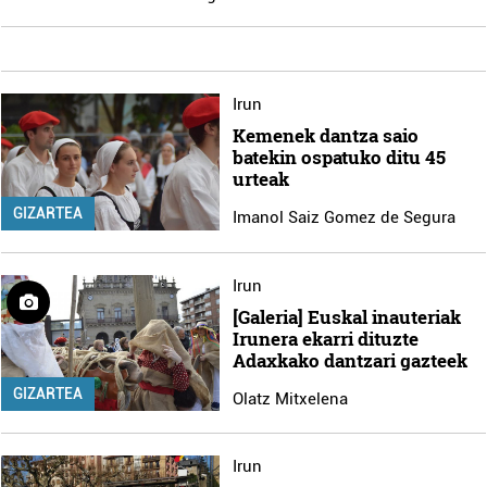
Irun
Kemenek dantza saio
batekin ospatuko ditu 45
urteak
GIZARTEA
Imanol Saiz Gomez de Segura
Irun
[Galeria] Euskal inauteriak
Irunera ekarri dituzte
Adaxkako dantzari gazteek
GIZARTEA
Olatz Mitxelena
Irun