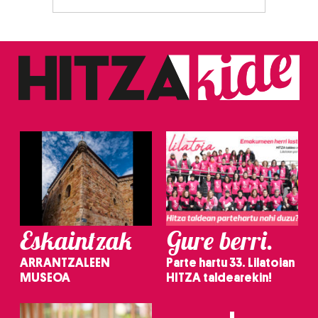
Eskaintzak
Gure berri.
ARRANTZALEEN
Parte hartu 33. Lilatoian
MUSEOA
HITZA taldearekin!