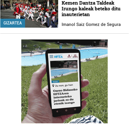
Kemen Dantza Taldeak
Irungo kaleak beteko ditu
inauterietan
GIZARTEA
Imanol Saiz Gomez de Segura