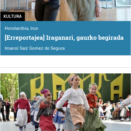
KULTURA
Hondarribia
,
Irun
[Erreportajea] Iraganari, gaurko begirada
Imanol Saiz Gomez de Segura