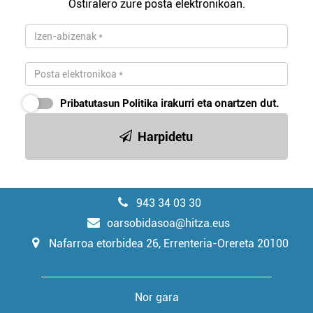
Ostiralero zure posta elektronikoan.
Pribatutasun Politika
irakurri eta onartzen dut.
Harpidetu
943 34 03 30
oarsobidasoa@hitza.eus
Nafarroa etorbidea 26, Errenteria-Orereta 20100
Nor gara