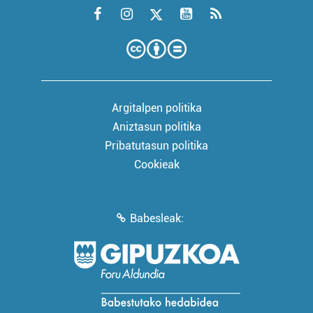
Argitalpen politika
Aniztasun politika
Pribatutasun politika
Cookieak
Babesleak: