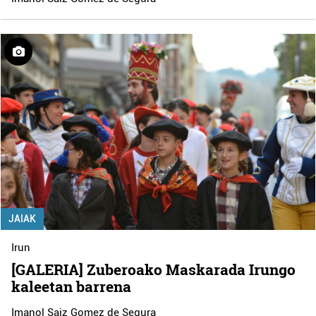
JAIAK
Irun
[GALERIA] Zuberoako Maskarada Irungo
kaleetan barrena
Imanol Saiz Gomez de Segura