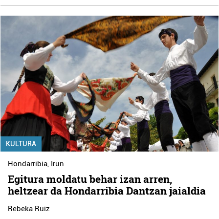
KULTURA
Hondarribia
,
Irun
Egitura moldatu behar izan arren,
heltzear da Hondarribia Dantzan jaialdia
Rebeka Ruiz