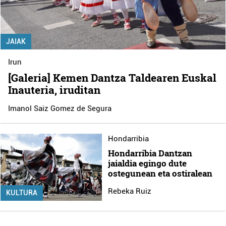
JAIAK
Irun
[Galeria] Kemen Dantza Taldearen Euskal
Inauteria, iruditan
Imanol Saiz Gomez de Segura
Hondarribia
Hondarribia Dantzan
jaialdia egingo dute
ostegunean eta ostiralean
Rebeka Ruiz
KULTURA