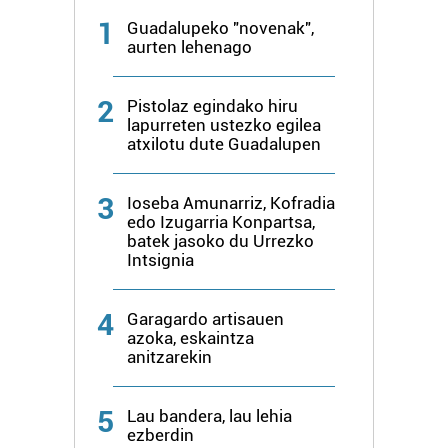
1
Guadalupeko "novenak",
aurten lehenago
2
Pistolaz egindako hiru
lapurreten ustezko egilea
atxilotu dute Guadalupen
3
Ioseba Amunarriz, Kofradia
edo Izugarria Konpartsa,
batek jasoko du Urrezko
Intsignia
4
Garagardo artisauen
azoka, eskaintza
anitzarekin
5
Lau bandera, lau lehia
ezberdin