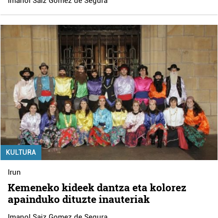
Imanol Saiz Gomez de Segura
KULTURA
Irun
Kemeneko kideek dantza eta kolorez
apainduko dituzte inauteriak
Imanol Saiz Gomez de Segura