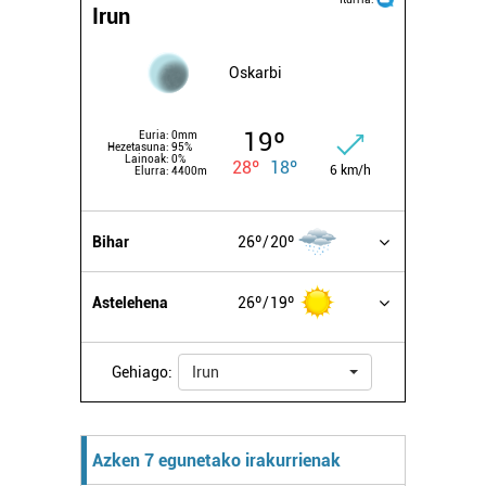
Irun
Oskarbi
19º
Euria:
0mm
Hezetasuna:
95%
Lainoak:
0%
28º
18º
6 km/h
Elurra:
4400m
Bihar
26º
20º
Astelehena
26º
19º
Gehiago:
Irun
Azken 7 egunetako irakurrienak