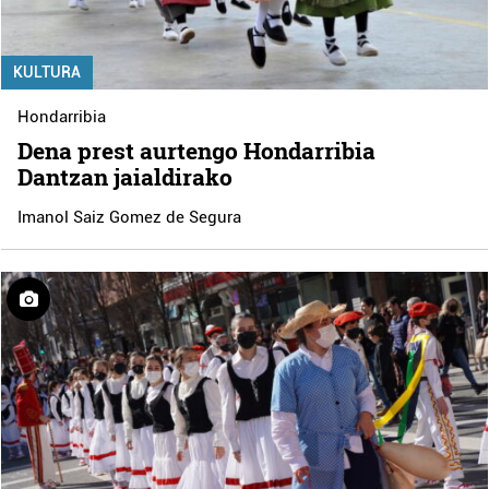
KULTURA
Hondarribia
Dena prest aurtengo Hondarribia
Dantzan jaialdirako
Imanol Saiz Gomez de Segura