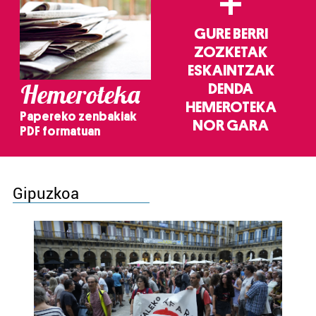
+
GURE BERRI
ZOZKETAK
ESKAINTZAK
Hemeroteka
DENDA
HEMEROTEKA
Papereko zenbakiak
NOR GARA
PDF formatuan
Gipuzkoa