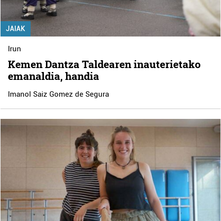
JAIAK
Irun
Kemen Dantza Taldearen inauterietako
emanaldia, handia
Imanol Saiz Gomez de Segura