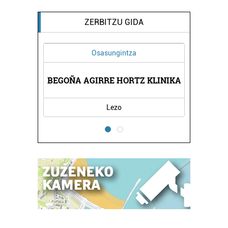
ZERBITZU GIDA
Osasungintza
A
BEGOÑA AGIRRE HORTZ KLINIKA
Lezo