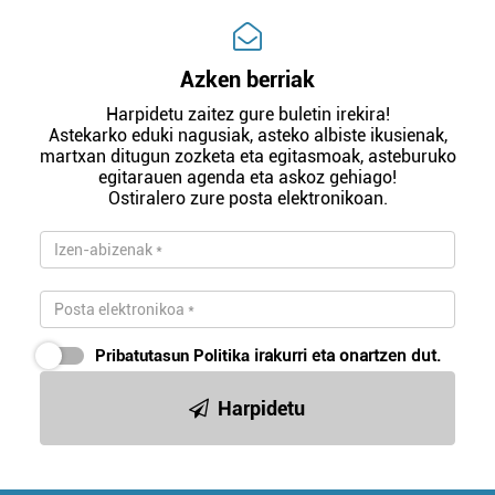
Azken berriak
Harpidetu zaitez gure buletin irekira!
Astekarko eduki nagusiak, asteko albiste ikusienak,
martxan ditugun zozketa eta egitasmoak, asteburuko
egitarauen agenda eta askoz gehiago!
Ostiralero zure posta elektronikoan.
Pribatutasun Politika
irakurri eta onartzen dut.
Harpidetu