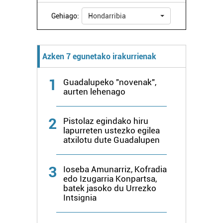
zure baimena Cookieen adierazpenean.
Gehiago:
Hondarribia
Webgune honek cookie propioak eta hirugarrenen cookie-
fitxategiak erabiltzen ditu. Zure esperientzia eta
zerbitzuak hobetzeko asmoz, cookie teknologiaz
Azken 7 egunetako irakurrienak
baliatzen gara. Ohar hau onartuz gero, teknologia hori
erabiltzeko baimen esplizitua ematen diguzu.
Gehiago
1
Guadalupeko "novenak",
irakurri
aurten lehenago
2
Pistolaz egindako hiru
lapurreten ustezko egilea
atxilotu dute Guadalupen
3
Ioseba Amunarriz, Kofradia
edo Izugarria Konpartsa,
batek jasoko du Urrezko
Intsignia