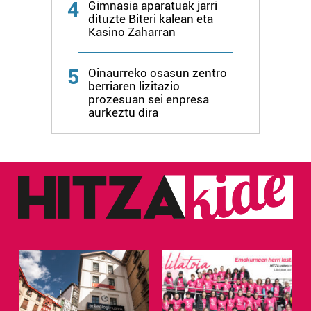
4
Gimnasia aparatuak jarri
dituzte Biteri kalean eta
Kasino Zaharran
5
Oinaurreko osasun zentro
berriaren lizitazio
prozesuan sei enpresa
aurkeztu dira