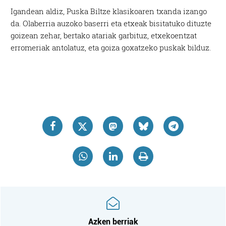
Igandean aldiz, Puska Biltze klasikoaren txanda izango
da. Olaberria auzoko baserri eta etxeak bisitatuko dituzte
goizean zehar, bertako atariak garbituz, etxekoentzat
erromeriak antolatuz, eta goiza goxatzeko puskak bilduz.
Azken berriak