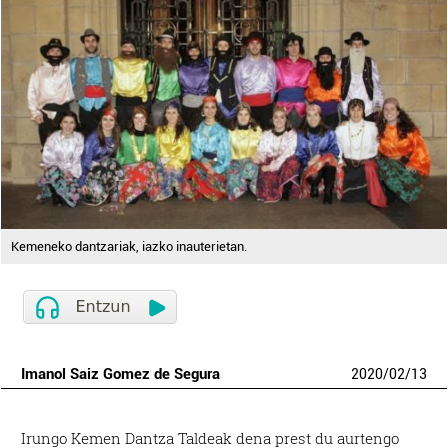
Kemeneko dantzariak, iazko inauterietan.
Imanol Saiz Gomez de Segura
2020
/
02
/
13
Irungo Kemen Dantza Taldeak dena prest du aurtengo