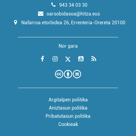
943 34 03 30
oarsobidasoa@hitza.eus
Nafarroa etorbidea 26, Errenteria-Orereta 20100
Nor gara
Argitalpen politika
Aniztasun politika
Pribatutasun politika
Cookieak