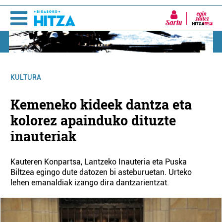
Sartu
KULTURA
Kemeneko kideek dantza eta
kolorez apainduko dituzte
inauteriak
Kauteren Konpartsa, Lantzeko Inauteria eta Puska
Biltzea egingo dute datozen bi asteburuetan. Urteko
lehen emanaldiak izango dira dantzarientzat.