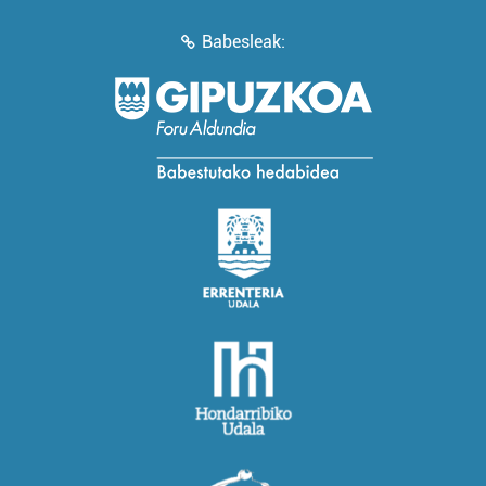
Babesleak: