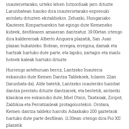
inauterietarako, urteko lehen hitzorduak jarri dituzte.
Larunbatean hasiko dira inauterietarako espresuki
antolatu dituzten ekitaldiekin. Zehazki, Hungariako
Kauteren Konpartsarekin bat egingo dute Kemeneko
kideek, desfilearen amaieran dantzatuz. 19:00etan irtengo
dira kaldereroak Alberto Anguera plazatik, San Juan
plazan bukatzeko. Bidean, erregea, erregina, damak eta
hartzak hartuko dute parte, eta lapiko, zartagin eta mailu
hotsek kaleak hartuko dituzte.
Hurrengo asteburuan berriz, Lantzeko Inauteria
eskainiko dute Kemen Dantza Taldekoek, hilaren 22an
(larunbata da). Alde batetik, Lantzeko inauteriko hainbat
dantza prestatu dituzte dantzariek, eta bestetik, antzerki
klasikoa ere eskainiko dute, Miel Otxin, Txatxoak, Ziripot,
Zaldikoa eta Perratzaileak protagonistekin. Orotara,
Kemen dantza taldeko harrobi Adaxkako 200 gaztetxok
hartuko dute parte desfilean. 11:30ean irtengo dira Pio XII
plazatik.