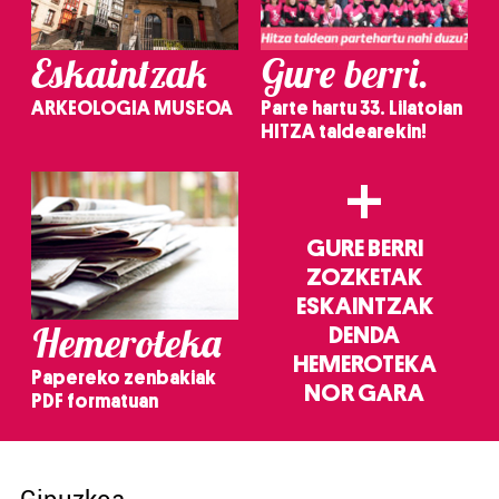
Eskaintzak
Gure berri.
ARKEOLOGIA MUSEOA
Parte hartu 33. Lilatoian
HITZA taldearekin!
+
GURE BERRI
ZOZKETAK
ESKAINTZAK
Hemeroteka
DENDA
HEMEROTEKA
Papereko zenbakiak
NOR GARA
PDF formatuan