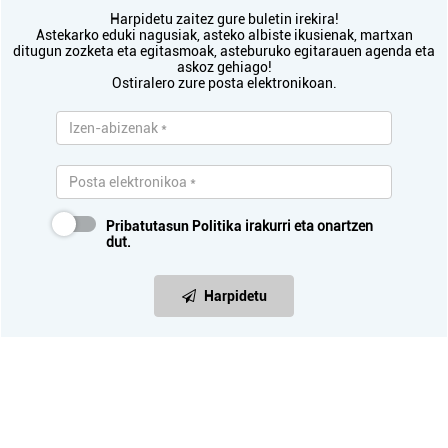
Harpidetu zaitez gure buletin irekira!
Astekarko eduki nagusiak, asteko albiste ikusienak, martxan
ditugun zozketa eta egitasmoak, asteburuko egitarauen agenda eta
askoz gehiago!
Ostiralero zure posta elektronikoan.
Pribatutasun Politika
irakurri eta onartzen
dut.
Harpidetu