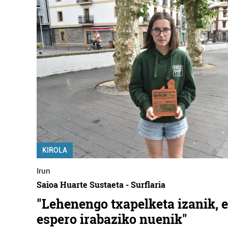
KIROLA
Irun
Saioa Huarte Sustaeta - Surflaria
"Lehenengo txapelketa izanik, 
espero irabaziko nuenik"