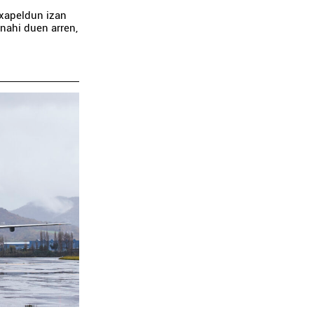
txapeldun izan
nahi duen arren,