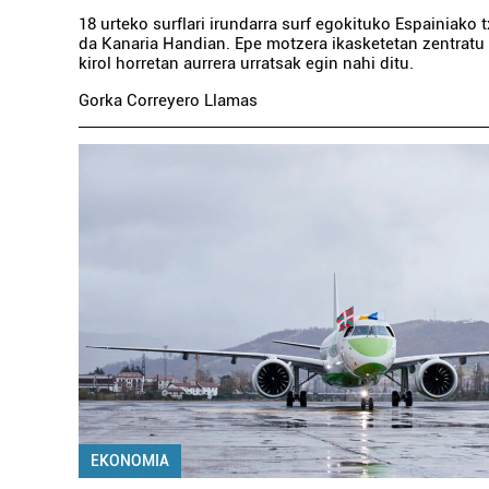
18 urteko surflari irundarra surf egokituko Espainiako 
da Kanaria Handian. Epe motzera ikasketetan zentratu 
kirol horretan aurrera urratsak egin nahi ditu.
Gorka Correyero Llamas
EKONOMIA