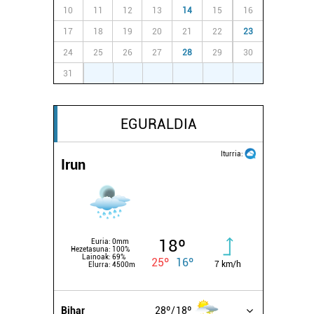
10
11
12
13
14
15
16
17
18
19
20
21
22
23
24
25
26
27
28
29
30
31
1
2
3
4
5
6
EGURALDIA
Iturria:
Irun
18º
Euria:
0mm
Hezetasuna:
100%
Lainoak:
69%
25º
16º
7 km/h
Elurra:
4500m
Bihar
28º
18º