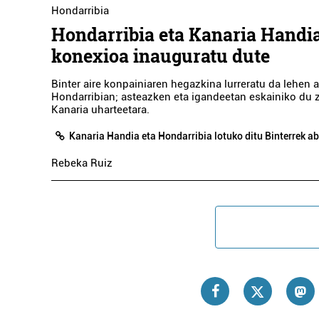
Hondarribia
Hondarribia eta Kanaria Handia
konexioa inauguratu dute
Binter aire konpainiaren hegazkina lurreratu da lehen a
Hondarribian; asteazken eta igandeetan eskainiko du 
Kanaria uharteetara.
Ile
Kanaria Handia eta Hondarribia lotuko ditu Binterrek a
PANPOX I
Rebeka Ruiz