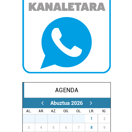
AGENDA
Abuztua 2026
AL.
AR.
AZ.
OG.
OL.
LR.
IG.
27
28
29
30
31
1
2
3
4
5
6
7
8
9