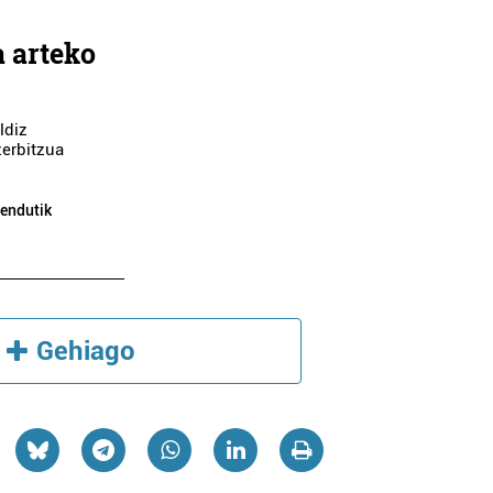
 arteko
ldiz
zerbitzua
apaindegiak
Garraioak
bendutik
BENGOETXEA
LEAPAINDEGIA
AUTOBUSAK
Lezo
Errenteria-Orereta
Gehiago