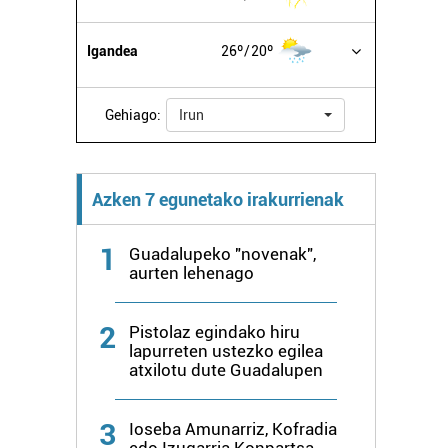
Igandea
26º
20º
Gehiago:
Irun
Azken 7 egunetako irakurrienak
1
Guadalupeko "novenak",
aurten lehenago
2
Pistolaz egindako hiru
lapurreten ustezko egilea
atxilotu dute Guadalupen
3
Ioseba Amunarriz, Kofradia