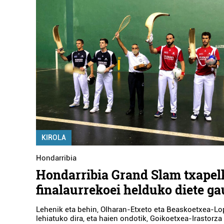
KIROLA
Hondarribia
Hondarribia Grand Slam txapel
finalaurrekoei helduko diete ga
Lehenik eta behin, Olharan-Etxeto eta Beaskoetxea-Lo
lehiatuko dira, eta haien ondotik, Goikoetxea-Irastorza