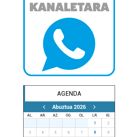
AGENDA
Abuztua 2026
AL.
AR.
AZ.
OG.
OL.
LR.
IG.
27
28
29
30
31
1
2
3
4
5
6
7
8
9