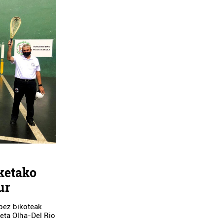
ketako
ur
pez bikoteak
 eta Olha-Del Rio