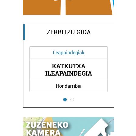
ZERBITZU GIDA
Ileapaindegiak
Ostalaritza
KATXUTXA
KASTRO BERRI TABE
LEAPAINDEGIA
Hondarribia
Oiartzun