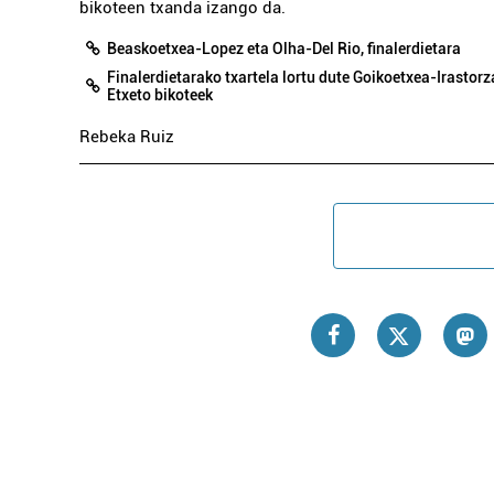
bikoteen txanda izango da.
Beaskoetxea-Lopez eta Olha-Del Rio, finalerdietara
Finalerdietarako txartela lortu dute Goikoetxea-Irastor
Etxeto bikoteek
Rebeka Ruiz