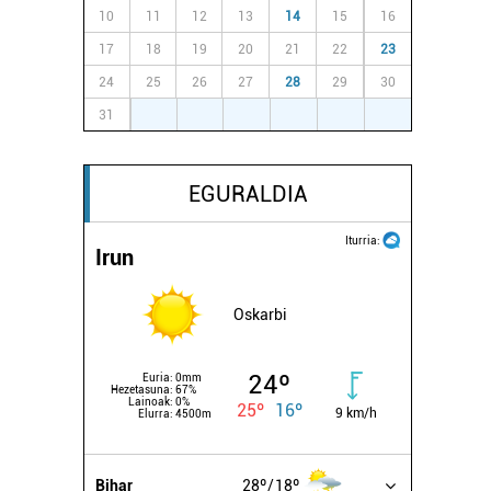
10
11
12
13
14
15
16
17
18
19
20
21
22
23
24
25
26
27
28
29
30
31
1
2
3
4
5
6
EGURALDIA
Iturria:
Irun
Oskarbi
24º
Euria:
0mm
Hezetasuna:
67%
Lainoak:
0%
25º
16º
9 km/h
Elurra:
4500m
Bihar
28º
18º