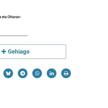
za eta Olharan-
Gehiago