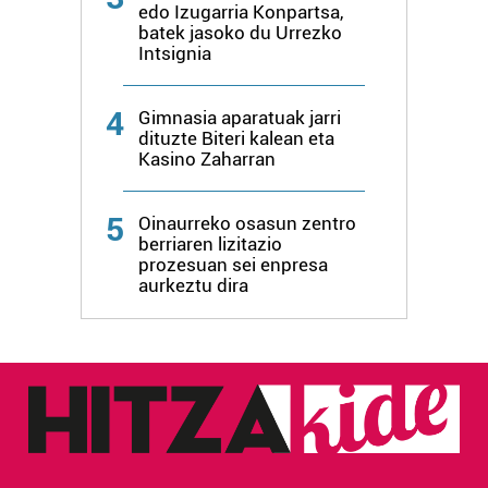
edo Izugarria Konpartsa,
batek jasoko du Urrezko
Intsignia
4
Gimnasia aparatuak jarri
dituzte Biteri kalean eta
Kasino Zaharran
5
Oinaurreko osasun zentro
berriaren lizitazio
prozesuan sei enpresa
aurkeztu dira