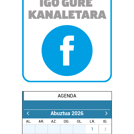
AGENDA
Abuztua 2026
AL.
AR.
AZ.
OG.
OL.
LR.
IG.
27
28
29
30
31
1
2