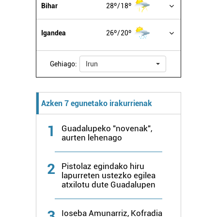
Bihar
28º
18º
Igandea
26º
20º
Gehiago:
Irun
Azken 7 egunetako irakurrienak
1
Guadalupeko "novenak",
aurten lehenago
2
Pistolaz egindako hiru
lapurreten ustezko egilea
atxilotu dute Guadalupen
3
Ioseba Amunarriz, Kofradia