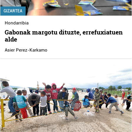
GIZARTEA
Hondarribia
Gabonak margotu dituzte, errefuxiatuen
alde
Asier Perez-Karkamo