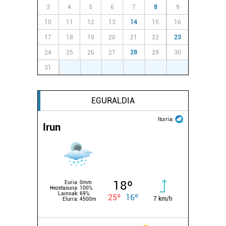
3
4
5
6
7
8
9
10
11
12
13
14
15
16
17
18
19
20
21
22
23
24
25
26
27
28
29
30
31
1
2
3
4
5
6
EGURALDIA
Iturria:
Irun
18º
Euria:
0mm
Hezetasuna:
100%
Lainoak:
69%
25º
16º
7 km/h
Elurra:
4500m