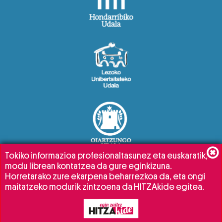
Tokiko informazioa profesionaltasunez eta euskaratik,
modu librean kontatzea da gure eginkizuna.
Horretarako zure ekarpena beharrezkoa da, eta ongi
maitatzeko modurik zintzoena da HITZAkide egitea.