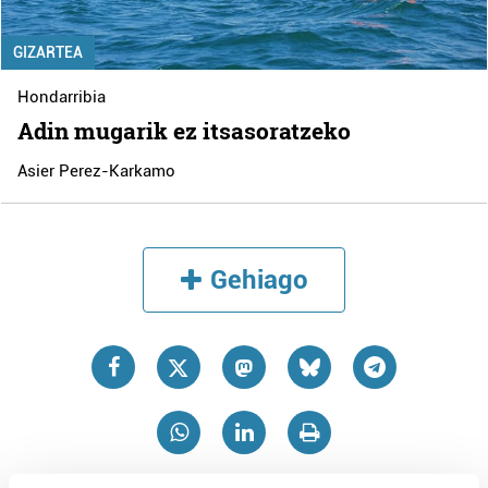
GIZARTEA
Hondarribia
Adin mugarik ez itsasoratzeko
Asier Perez-Karkamo
Gehiago