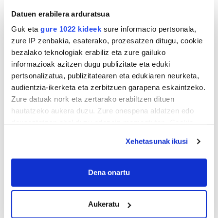
Datuen erabilera arduratsua
Guk eta
gure 1022 kideek
sure informacio pertsonala,
zure IP zenbakia, esaterako, prozesatzen ditugu, cookie
bezalako teknologiak erabiliz eta zure gailuko
informazioak azitzen dugu publizitate eta eduki
pertsonalizatua, publizitatearen eta edukiaren neurketa,
audientzia-ikerketa eta zerbitzuen garapena eskaintzeko.
Zure datuak nork eta zertarako erabiltzen dituen
hautatzeko aukera duzu. Zure onespena aldatzen edo
deuseztatzen ahal duzu edozein momentutan, Cookie
deklaraziotik edo Privacy triggerean klikatuz.
Xehetasunak ikusi
If you allow, we would also like to:
Collect information about your geographical
Dena onartu
location which can be accurate to within several
meters
Aukeratu
Identify your device by actively scanning it for
specific characteristics (fingerprinting)