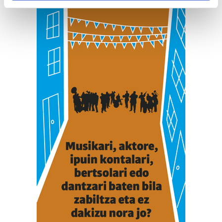
Find out more about how your personal data is processed
and set your preferences in the
details section
.
Guk eta gure bazkideek zure datu pertsonalak
prozesatzen ditugu, zure IP zenbakia, besteak beste,
teknologia erabiliz, cookieak adibidez, iragarki eta eduki
pertsonalizatuak eskaintzeko, iragarkiak eta edukia
neurtzeko, jendeari buruzko informazioa biltzeko eta
produktuak garatzeko. Zure datuak nork eta zertarako
erabiltzen dituen hauta dezakezu.
Bazkide batzuek ez dizute baimenik eskatzen, eta beren
interes komertzial legitimoetan babesten dira. Ikusi gure
bazkideen zerrenda, beren ustez zein helburutarako
duten interes legitimoa eta horren aurka nola egin
dezakezun ikusteko.
Lortu zure datu pertsonalak prozesatzeko moduari