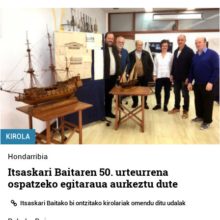
KIROLA
Hondarribia
Itsaskari Baitaren 50. urteurrena
ospatzeko egitaraua aurkeztu dute
Itsaskari Baitako bi ontzitako kirolariak omendu ditu udalak