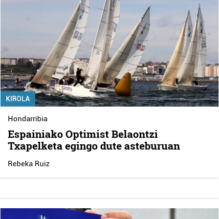
KIROLA
Hondarribia
Espainiako Optimist Belaontzi
Txapelketa egingo dute asteburuan
Rebeka Ruiz