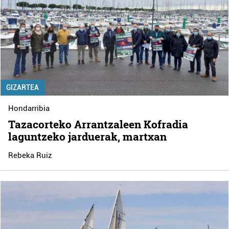
GIZARTEA
Hondarribia
Tazacorteko Arrantzaleen Kofradia
laguntzeko jarduerak, martxan
Rebeka Ruiz