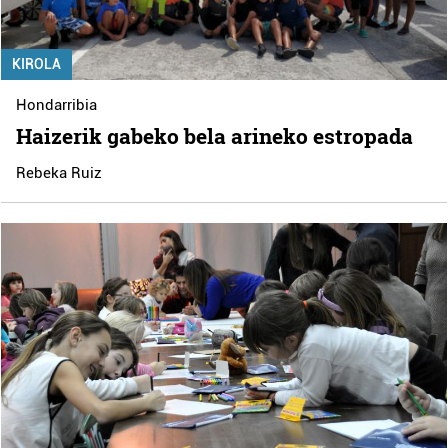
KIROLA
Hondarribia
Haizerik gabeko bela arineko estropada
Rebeka Ruiz