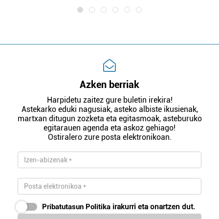
Azken berriak
Harpidetu zaitez gure buletin irekira!
Astekarko eduki nagusiak, asteko albiste ikusienak,
martxan ditugun zozketa eta egitasmoak, asteburuko
egitarauen agenda eta askoz gehiago!
Ostiralero zure posta elektronikoan.
Pribatutasun Politika
irakurri eta onartzen dut.