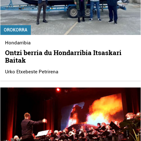
OROKORRA
Hondarribia
Ontzi berria du Hondarribia Itsaskari
Baitak
Urko Etxebeste Petrirena