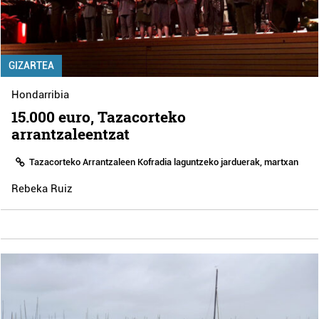
GIZARTEA
Hondarribia
15.000 euro, Tazacorteko
arrantzaleentzat
Tazacorteko Arrantzaleen Kofradia laguntzeko jarduerak, martxan
Rebeka Ruiz