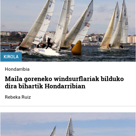
KIROLA
Hondarribia
Maila goreneko windsurflariak bilduko
dira bihartik Hondarribian
Rebeka Ruiz