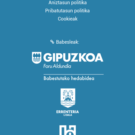
Aniztasun politika
Pribatutasun politika
Cookieak
Babesleak: