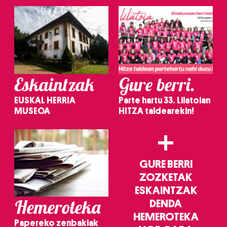
Eskaintzak
Gure berri.
EUSKAL HERRIA
Parte hartu 33. Lilatoian
MUSEOA
HITZA taldearekin!
+
GURE BERRI
ZOZKETAK
ESKAINTZAK
Hemeroteka
DENDA
HEMEROTEKA
Papereko zenbakiak