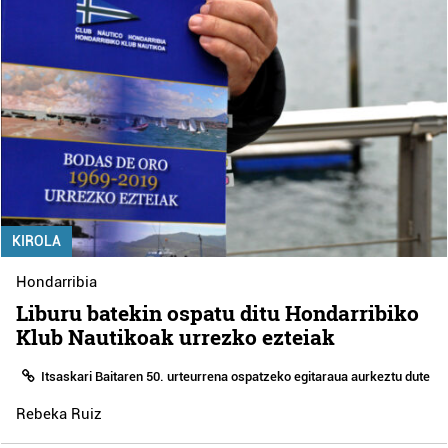
KIROLA
Hondarribia
Liburu batekin ospatu ditu Hondarribiko
Klub Nautikoak urrezko ezteiak
Itsaskari Baitaren 50. urteurrena ospatzeko egitaraua aurkeztu dute
Rebeka Ruiz