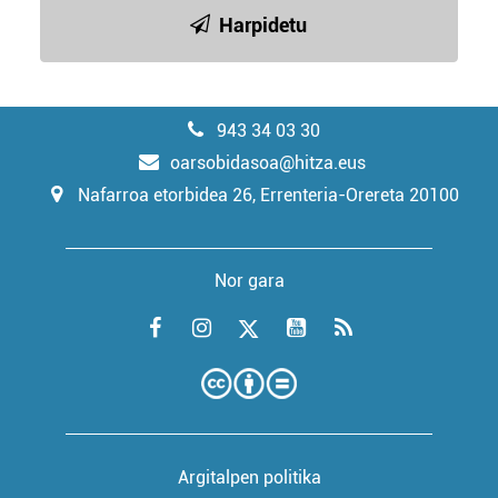
Harpidetu
943 34 03 30
oarsobidasoa@hitza.eus
Nafarroa etorbidea 26, Errenteria-Orereta 20100
Nor gara
Argitalpen politika