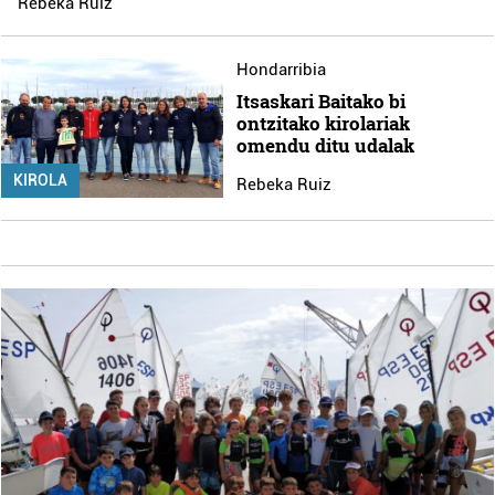
Rebeka Ruiz
Hondarribia
Itsaskari Baitako bi
ontzitako kirolariak
omendu ditu udalak
KIROLA
Rebeka Ruiz