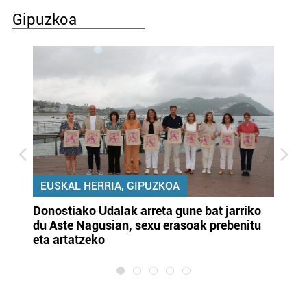
Gipuzkoa
EUSKAL HERRIA, GIPUZKOA
Donostiako Udalak arreta gune bat jarriko
Ur
du Aste Nagusian, sexu erasoak prebenitu
es
eta artatzeko
lu