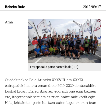
Rebeka Ruiz
2019
/
09
/
17
Ama
Estropadako parte hartzaileak (HIB)
Guadalupekoa Bela Arineko XXXVIII. eta XXXIX.
estropadek hasiera eman diote 2019-2020 denboraldiko
Euskal Ligari. Eta zoritxarrez, eguraldi ona egin bazuen
ere, iragarpenak bete eta ez zuen haize nahikorik egin.
Hala, lehiaketan parte hartzen zuten lagunek ezin izan