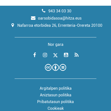
943 34 03 30
oarsobidasoa@hitza.eus
Nafarroa etorbidea 26, Errenteria-Orereta 20100
Nor gara
Argitalpen politika
Aniztasun politika
Pribatutasun politika
Cookieak