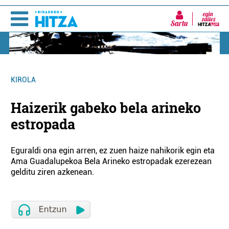
Sartu
KIROLA
Haizerik gabeko bela arineko
estropada
Eguraldi ona egin arren, ez zuen haize nahikorik egin eta
Ama Guadalupekoa Bela Arineko estropadak ezerezean
gelditu ziren azkenean.