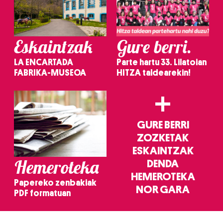
Eskaintzak
Gure berri.
LA ENCARTADA
Parte hartu 33. Lilatoian
FABRIKA-MUSEOA
HITZA taldearekin!
+
GURE BERRI
ZOZKETAK
ESKAINTZAK
Hemeroteka
DENDA
HEMEROTEKA
Papereko zenbakiak
NOR GARA
PDF formatuan