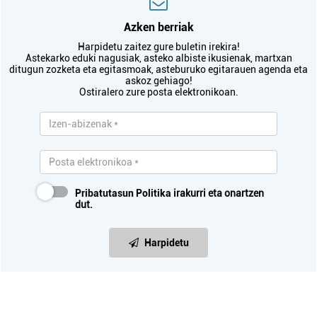
Azken berriak
Harpidetu zaitez gure buletin irekira!
Astekarko eduki nagusiak, asteko albiste ikusienak, martxan
ditugun zozketa eta egitasmoak, asteburuko egitarauen agenda eta
askoz gehiago!
Ostiralero zure posta elektronikoan.
Pribatutasun Politika
irakurri eta onartzen
dut.
Harpidetu