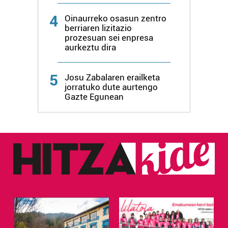
4
Oinaurreko osasun zentro
berriaren lizitazio
prozesuan sei enpresa
aurkeztu dira
5
Josu Zabalaren erailketa
jorratuko dute aurtengo
Gazte Egunean