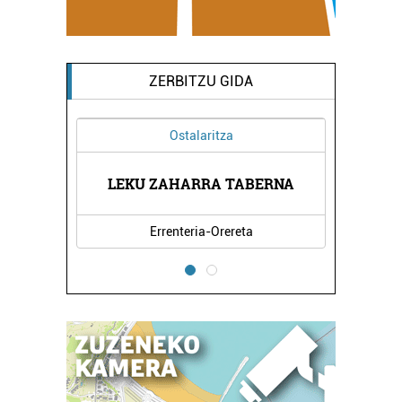
ZERBITZU GIDA
Ostalaritza
LEKU ZAHARRA TABERNA
P
Errenteria-Orereta