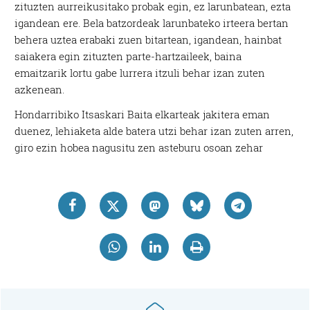
zituzten aurreikusitako probak egin, ez larunbatean, ezta
igandean ere. Bela batzordeak larunbateko irteera bertan
behera uztea erabaki zuen bitartean, igandean, hainbat
saiakera egin zituzten parte-hartzaileek, baina
emaitzarik lortu gabe lurrera itzuli behar izan zuten
azkenean.
Hondarribiko Itsaskari Baita elkarteak jakitera eman
duenez, lehiaketa alde batera utzi behar izan zuten arren,
giro ezin hobea nagusitu zen asteburu osoan zehar