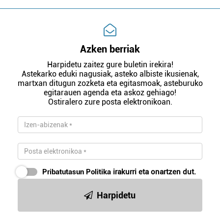
Azken berriak
Harpidetu zaitez gure buletin irekira!
Astekarko eduki nagusiak, asteko albiste ikusienak,
martxan ditugun zozketa eta egitasmoak, asteburuko
egitarauen agenda eta askoz gehiago!
Ostiralero zure posta elektronikoan.
Pribatutasun Politika
irakurri eta onartzen dut.
Harpidetu