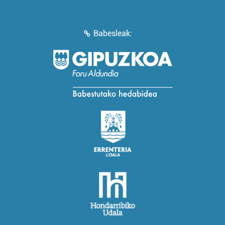
Babesleak: