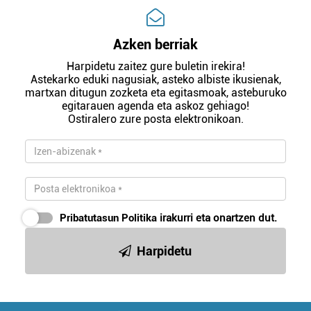
Azken berriak
Harpidetu zaitez gure buletin irekira!
Astekarko eduki nagusiak, asteko albiste ikusienak,
martxan ditugun zozketa eta egitasmoak, asteburuko
egitarauen agenda eta askoz gehiago!
Ostiralero zure posta elektronikoan.
Pribatutasun Politika
irakurri eta onartzen dut.
Harpidetu