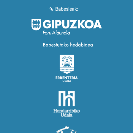
Babesleak: