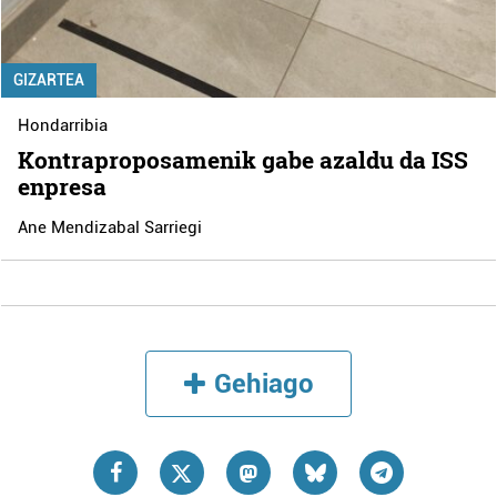
GIZARTEA
Hondarribia
Kontraproposamenik gabe azaldu da ISS
enpresa
Ane Mendizabal Sarriegi
Gehiago