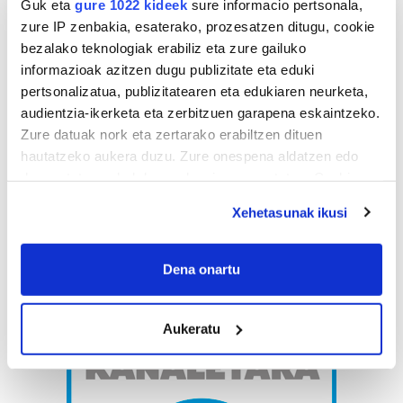
Guk eta
gure 1022 kideek
sure informacio pertsonala,
zure IP zenbakia, esaterako, prozesatzen ditugu, cookie
bezalako teknologiak erabiliz eta zure gailuko
informazioak azitzen dugu publizitate eta eduki
pertsonalizatua, publizitatearen eta edukiaren neurketa,
audientzia-ikerketa eta zerbitzuen garapena eskaintzeko.
Zure datuak nork eta zertarako erabiltzen dituen
hautatzeko aukera duzu. Zure onespena aldatzen edo
deuseztatzen ahal duzu edozein momentutan, Cookie
deklaraziotik edo Privacy triggerean klikatuz.
Xehetasunak ikusi
If you allow, we would also like to:
Collect information about your geographical
Dena onartu
location which can be accurate to within several
meters
Aukeratu
Identify your device by actively scanning it for
specific characteristics (fingerprinting)
Find out more about how your personal data is processed
and set your preferences in the
details section
.