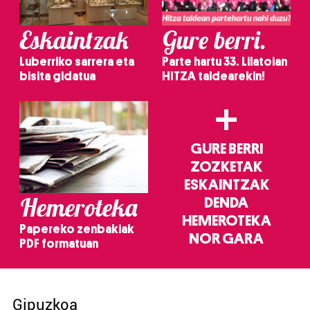
Eskaintzak
Gure berri.
Luberriko sarrera eta
Parte hartu 33. Lilatoian
bisita gidatua
HITZA taldearekin!
+
GURE BERRI
ZOZKETAK
ESKAINTZAK
Hemeroteka
DENDA
HEMEROTEKA
Papereko zenbakiak
NOR GARA
PDF formatuan
Gipuzkoa