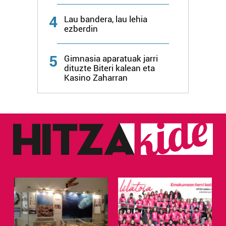
4
Lau bandera, lau lehia
ezberdin
5
Gimnasia aparatuak jarri
dituzte Biteri kalean eta
Kasino Zaharran