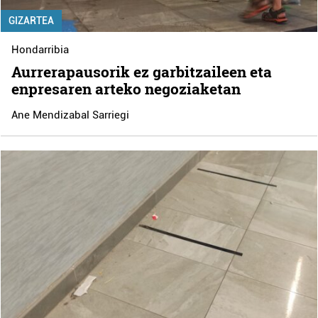
GIZARTEA
Hondarribia
Aurrerapausorik ez garbitzaileen eta
enpresaren arteko negoziaketan
Ane Mendizabal Sarriegi