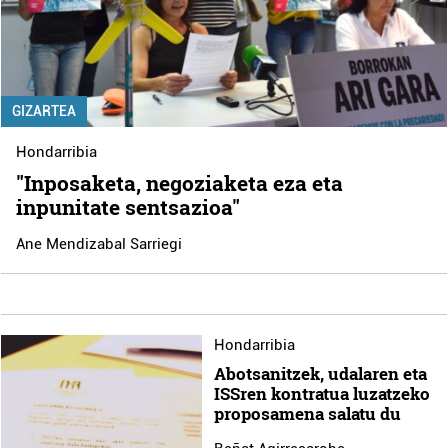
GIZARTEA
Hondarribia
"Inposaketa, negoziaketa eza eta
inpunitate sentsazioa"
Ane Mendizabal Sarriegi
Hondarribia
Abotsanitzek, udalaren eta
ISSren kontratua luzatzeko
proposamena salatu du