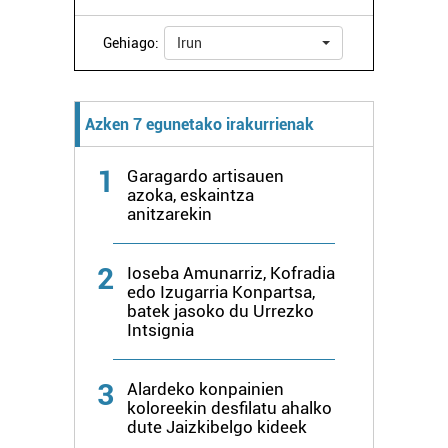
Gehiago:
Irun
Azken 7 egunetako irakurrienak
1
Garagardo artisauen
azoka, eskaintza
anitzarekin
2
Ioseba Amunarriz, Kofradia
edo Izugarria Konpartsa,
batek jasoko du Urrezko
Intsignia
3
Alardeko konpainien
koloreekin desfilatu ahalko
dute Jaizkibelgo kideek