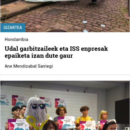
GIZARTEA
Hondarribia
Udal garbitzaileek eta ISS enpresak
epaiketa izan dute gaur
Ane Mendizabal Sarriegi