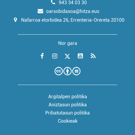
943 34 03 30
oarsobidasoa@hitza.eus
Nafarroa etorbidea 26, Errenteria-Orereta 20100
Nor gara
Argitalpen politika
Aniztasun politika
Pribatutasun politika
Cookieak