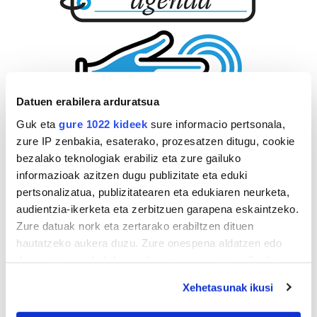
Datuen erabilera arduratsua
Guk eta
gure 1022 kideek
sure informacio pertsonala,
zure IP zenbakia, esaterako, prozesatzen ditugu, cookie
bezalako teknologiak erabiliz eta zure gailuko
informazioak azitzen dugu publizitate eta eduki
pertsonalizatua, publizitatearen eta edukiaren neurketa,
audientzia-ikerketa eta zerbitzuen garapena eskaintzeko.
Zure datuak nork eta zertarako erabiltzen dituen
hautatzeko aukera duzu. Zure onespena aldatzen edo
deuseztatzen ahal duzu edozein momentutan, Cookie
deklaraziotik edo Privacy triggerean klikatuz.
Xehetasunak ikusi
If you allow, we would also like to: