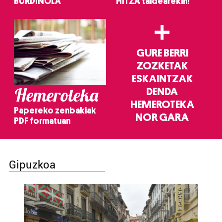
BURDINOLA
HITZA taldearekin!
+
GURE BERRI
ZOZKETAK
ESKAINTZAK
Hemeroteka
DENDA
HEMEROTEKA
Papereko zenbakiak
NOR GARA
PDF formatuan
Gipuzkoa