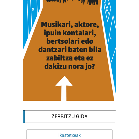
ZERBITZU GIDA
Ikastetxeak