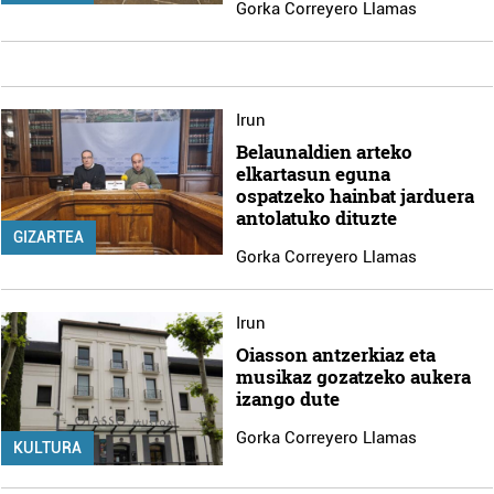
Gorka Correyero Llamas
Irun
Belaunaldien arteko
elkartasun eguna
ospatzeko hainbat jarduera
antolatuko dituzte
GIZARTEA
Gorka Correyero Llamas
Irun
Oiasson antzerkiaz eta
musikaz gozatzeko aukera
izango dute
Gorka Correyero Llamas
KULTURA