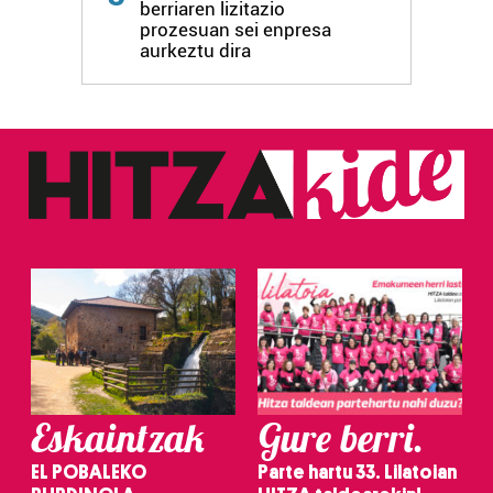
berriaren lizitazio
prozesuan sei enpresa
aurkeztu dira
Eskaintzak
Gure berri.
EL POBALEKO
Parte hartu 33. Lilatoian