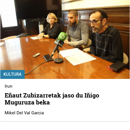
KULTURA
Irun
Eñaut Zubizarretak jaso du Iñigo
Muguruza beka
Mikel Del Val Garcia