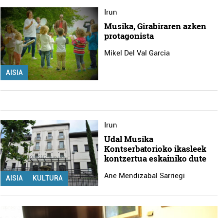
Irun
Musika, Girabiraren azken
protagonista
Mikel Del Val Garcia
AISIA
Irun
Udal Musika
Kontserbatorioko ikasleek
kontzertua eskainiko dute
Ane Mendizabal Sarriegi
AISIA
KULTURA