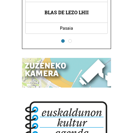
DA
BLAS DE LEZO LHII
R
Pasaia