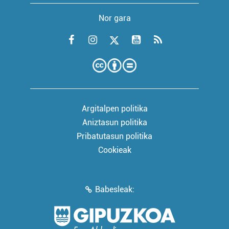
Nor gara
Argitalpen politika
Aniztasun politika
Pribatutasun politika
Cookieak
Babesleak: