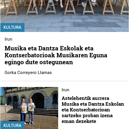
KULTURA
Irun
Musika eta Dantza Eskolak eta
Kontserbatorioak Musikaren Eguna
egingo dute ostegunean
Gorka Correyero Llamas
Irun
Astelehentik aurrera
Musika eta Dantza Eskolan
eta Kontserbatorioan
sartzeko proban izena
eman dezekete
KULTURA