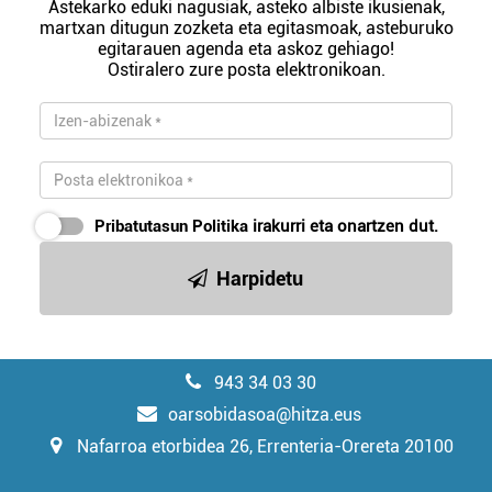
Astekarko eduki nagusiak, asteko albiste ikusienak,
martxan ditugun zozketa eta egitasmoak, asteburuko
egitarauen agenda eta askoz gehiago!
Ostiralero zure posta elektronikoan.
Pribatutasun Politika
irakurri eta onartzen dut.
Harpidetu
943 34 03 30
oarsobidasoa@hitza.eus
Nafarroa etorbidea 26, Errenteria-Orereta 20100