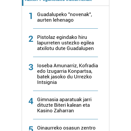
1
Guadalupeko "novenak",
aurten lehenago
2
Pistolaz egindako hiru
lapurreten ustezko egilea
atxilotu dute Guadalupen
3
Ioseba Amunarriz, Kofradia
edo Izugarria Konpartsa,
batek jasoko du Urrezko
Intsignia
4
Gimnasia aparatuak jarri
dituzte Biteri kalean eta
Kasino Zaharran
5
Oinaurreko osasun zentro