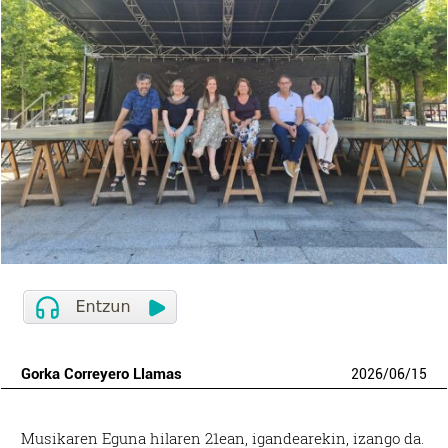
Gorka Correyero Llamas
2026
/
06
/
15
Musikaren Eguna hilaren 21ean, igandearekin, izango da.