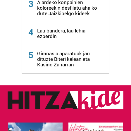
3
Alardeko konpainien
koloreekin desfilatu ahalko
dute Jaizkibelgo kideek
4
Lau bandera, lau lehia
ezberdin
5
Gimnasia aparatuak jarri
dituzte Biteri kalean eta
Kasino Zaharran