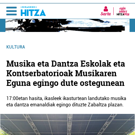
Sartu
KULTURA
Musika eta Dantza Eskolak eta
Kontserbatorioak Musikaren
Eguna egingo dute ostegunean
17:00etan hasita, ikasleek ikasturtean landutako musika
eta dantza emanaldiak egingo dituzte Zabaltza plazan.