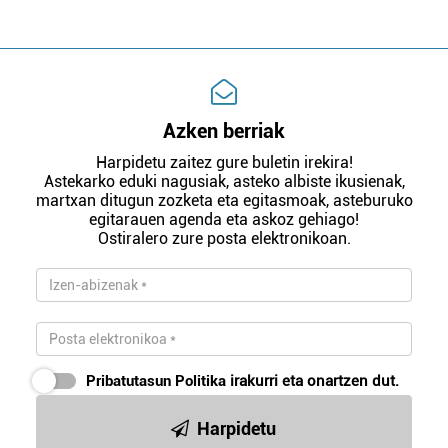
Azken berriak
Harpidetu zaitez gure buletin irekira!
Astekarko eduki nagusiak, asteko albiste ikusienak,
martxan ditugun zozketa eta egitasmoak, asteburuko
egitarauen agenda eta askoz gehiago!
Ostiralero zure posta elektronikoan.
Pribatutasun Politika
irakurri eta onartzen dut.
Harpidetu