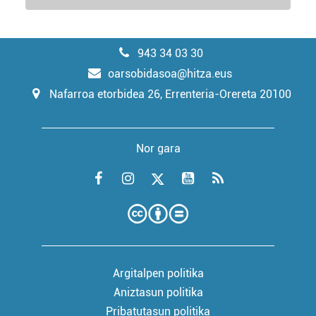
943 34 03 30
oarsobidasoa@hitza.eus
Nafarroa etorbidea 26, Errenteria-Orereta 20100
Nor gara
Argitalpen politika
Aniztasun politika
Pribatutasun politika