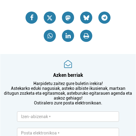
Azken berriak
Harpidetu zaitez gure buletin irekira!
Astekarko eduki nagusiak, asteko albiste ikusienak, martxan
ditugun zozketa eta egitasmoak, asteburuko egitarauen agenda eta
askoz gehiago!
Ostiralero zure posta elektronikoan.