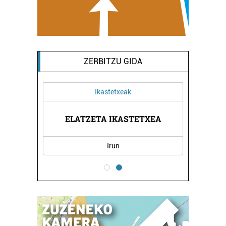
ZERBITZU GIDA
Ikastetxeak
RITZA
ELATZETA IKASTETXEA
SALS
Irun