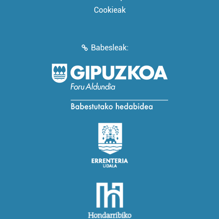
Cookieak
Babesleak: