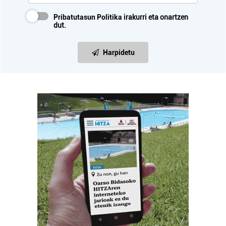
Pribatutasun Politika
irakurri eta onartzen
dut.
Harpidetu