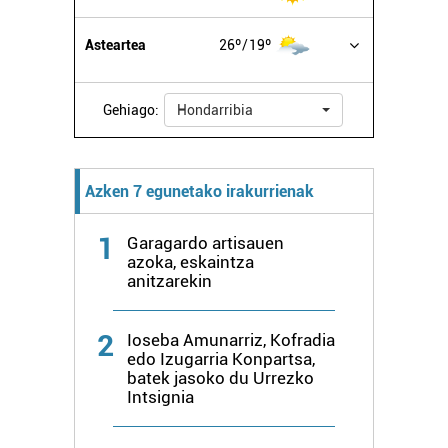
zure baimena Cookieen adierazpenean.
Asteartea
26º
19º
Webgune honek cookie propioak eta hirugarrenen cookie-
fitxategiak erabiltzen ditu. Zure esperientzia eta
zerbitzuak hobetzeko asmoz, cookie teknologiaz
Gehiago:
Hondarribia
baliatzen gara. Ohar hau onartuz gero, teknologia hori
erabiltzeko baimen esplizitua ematen diguzu.
Gehiago
irakurri
Azken 7 egunetako irakurrienak
1
Garagardo artisauen
azoka, eskaintza
anitzarekin
2
Ioseba Amunarriz, Kofradia
edo Izugarria Konpartsa,
batek jasoko du Urrezko
Intsignia