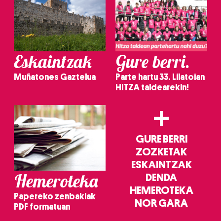
Eskaintzak
Gure berri.
Muñatones Gaztelua
Parte hartu 33. Lilatoian
HITZA taldearekin!
+
GURE BERRI
ZOZKETAK
ESKAINTZAK
Hemeroteka
DENDA
HEMEROTEKA
Papereko zenbakiak
NOR GARA
PDF formatuan