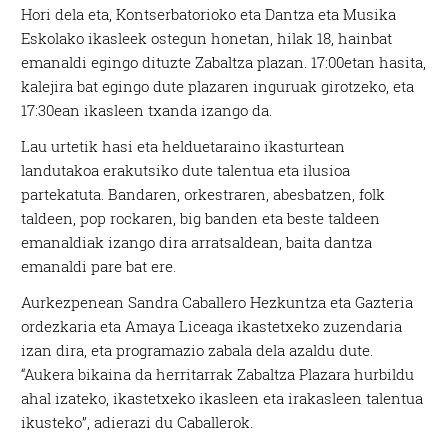
Hori dela eta, Kontserbatorioko eta Dantza eta Musika
Eskolako ikasleek ostegun honetan, hilak 18, hainbat
emanaldi egingo dituzte Zabaltza plazan. 17:00etan hasita,
kalejira bat egingo dute plazaren inguruak girotzeko, eta
17:30ean ikasleen txanda izango da.
Lau urtetik hasi eta helduetaraino ikasturtean
landutakoa erakutsiko dute talentua eta ilusioa
partekatuta. Bandaren, orkestraren, abesbatzen, folk
taldeen, pop rockaren, big banden eta beste taldeen
emanaldiak izango dira arratsaldean, baita dantza
emanaldi pare bat ere.
Aurkezpenean Sandra Caballero Hezkuntza eta Gazteria
ordezkaria eta Amaya Liceaga ikastetxeko zuzendaria
izan dira, eta programazio zabala dela azaldu dute.
“Aukera bikaina da herritarrak Zabaltza Plazara hurbildu
ahal izateko, ikastetxeko ikasleen eta irakasleen talentua
ikusteko”, adierazi du Caballerok.