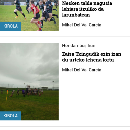
Nesken talde nagusia
lehiara itzuliko da
larunbatean
Mikel Del Val Garcia
KIROLA
Hondarribia
,
Irun
Zaisa Txingudik ezin izan
du urteko lehena lortu
Mikel Del Val Garcia
KIROLA