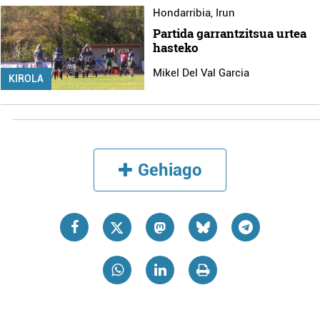
Hondarribia
,
Irun
Partida garrantzitsua urtea
hasteko
Mikel Del Val Garcia
KIROLA
Gehiago