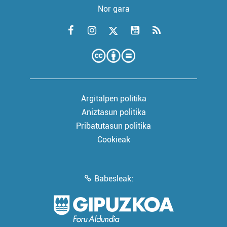
Nor gara
Argitalpen politika
Aniztasun politika
Pribatutasun politika
Cookieak
Babesleak: