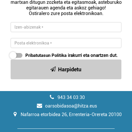
martxan ditugun zozketa eta egitasmoak, asteburuko
egitarauen agenda eta askoz gehiago!
Ostiralero zure posta elektronikoan.
Pribatutasun Politika
irakurri eta onartzen dut.
Harpidetu
943 34 03 30
oarsobidasoa@hitza.eus
Nafarroa etorbidea 26, Errenteria-Orereta 20100