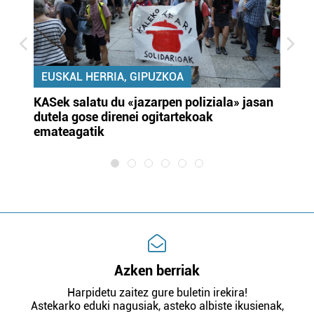
EUSKAL HERRIA, GIPUZKOA
KASek salatu du «jazarpen poliziala» jasan
Pa
dutela gose direnei ogitartekoak
da
emateagatik
«s
Azken berriak
Harpidetu zaitez gure buletin irekira!
Astekarko eduki nagusiak, asteko albiste ikusienak,