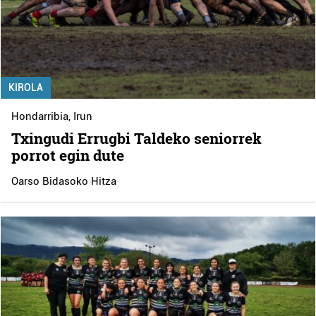
KIROLA
Hondarribia
,
Irun
Txingudi Errugbi Taldeko seniorrek
porrot egin dute
Oarso Bidasoko Hitza