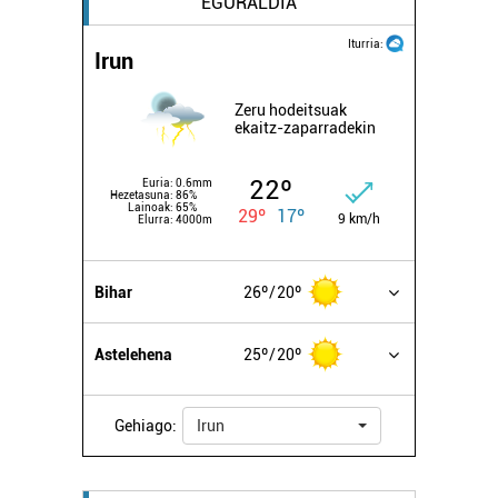
EGURALDIA
Iturria:
Irun
Zeru hodeitsuak
ekaitz-zaparradekin
22º
Euria:
0.6mm
Hezetasuna:
86%
Lainoak:
65%
29º
17º
9 km/h
Elurra:
4000m
Bihar
26º
20º
Astelehena
25º
20º
Gehiago:
Irun