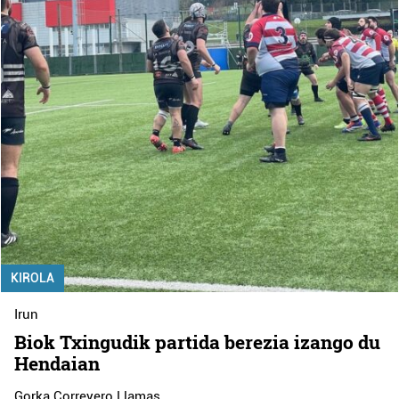
KIROLA
Irun
Biok Txingudik partida berezia izango du
Hendaian
Gorka Correyero Llamas