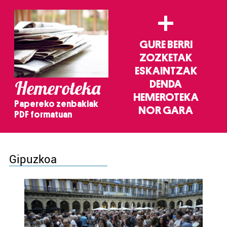
+
GURE BERRI
ZOZKETAK
ESKAINTZAK
Hemeroteka
DENDA
HEMEROTEKA
Papereko zenbakiak
NOR GARA
PDF formatuan
Gipuzkoa