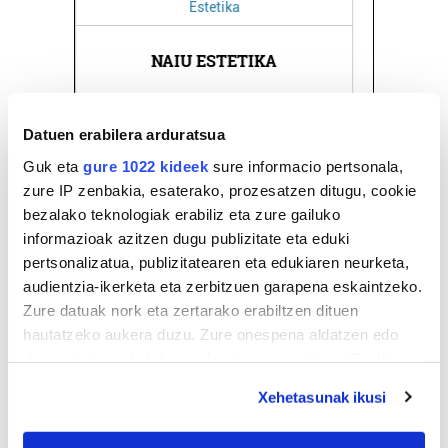
Itzulpenak
LETE ITZULPENAK
Errenteria-Orereta
Datuen erabilera arduratsua
Guk eta
gure 1022 kideek
sure informacio pertsonala,
zure IP zenbakia, esaterako, prozesatzen ditugu, cookie
bezalako teknologiak erabiliz eta zure gailuko
informazioak azitzen dugu publizitate eta eduki
pertsonalizatua, publizitatearen eta edukiaren neurketa,
audientzia-ikerketa eta zerbitzuen garapena eskaintzeko.
Zure datuak nork eta zertarako erabiltzen dituen
hautatzeko aukera duzu. Zure onespena aldatzen edo
deuseztatzen ahal duzu edozein momentutan, Cookie
deklaraziotik edo Privacy triggerean klikatuz.
Xehetasunak ikusi
If you allow, we would also like to: