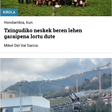
KIROLA
Hondarribia
,
Irun
Txingudiko neskek beren lehen
garaipena lortu dute
Mikel Del Val Garcia