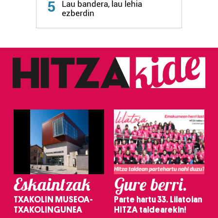
5
Lau bandera, lau lehia
ezberdin
Eskaintzak
Gure berri.
TXAKOLIN MUSEOA-
Parte hartu 33. Lilatoian
TXAKOLINGUNEA
HITZA taldearekin!