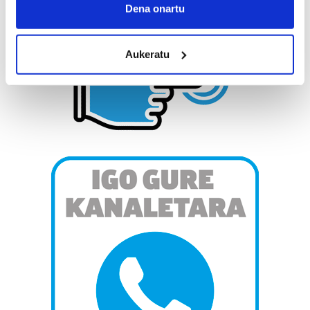
Collect information about your geographical
Dena onartu
location which can be accurate to within several
meters
Aukeratu
Identify your device by actively scanning it for
specific characteristics (fingerprinting)
Find out more about how your personal data is processed
and set your preferences in the
details section
.
Guk eta gure bazkideek zure datu pertsonalak
prozesatzen ditugu, zure IP zenbakia, besteak beste,
teknologia erabiliz, cookieak adibidez, iragarki eta eduki
pertsonalizatuak eskaintzeko, iragarkiak eta edukia
neurtzeko, jendeari buruzko informazioa biltzeko eta
produktuak garatzeko. Zure datuak nork eta zertarako
erabiltzen dituen hauta dezakezu.
Bazkide batzuek ez dizute baimenik eskatzen, eta beren
interes komertzial legitimoetan babesten dira. Ikusi gure
bazkideen zerrenda, beren ustez zein helburutarako