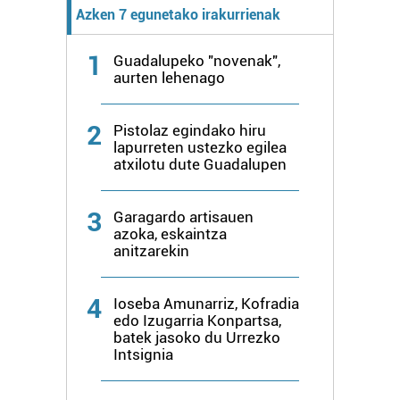
Azken 7 egunetako irakurrienak
1
Guadalupeko "novenak",
aurten lehenago
2
Pistolaz egindako hiru
lapurreten ustezko egilea
atxilotu dute Guadalupen
3
Garagardo artisauen
azoka, eskaintza
anitzarekin
4
Ioseba Amunarriz, Kofradia
edo Izugarria Konpartsa,
batek jasoko du Urrezko
Intsignia