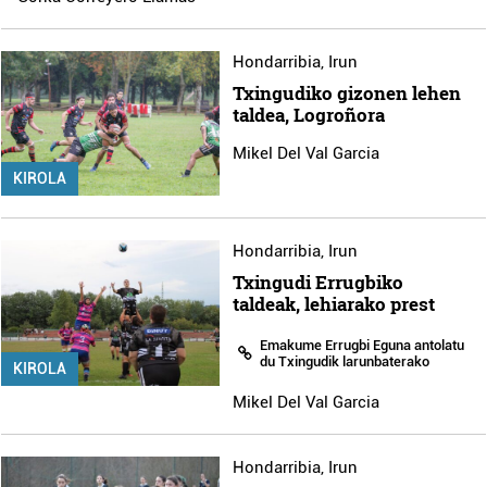
Hondarribia
,
Irun
Txingudiko gizonen lehen
taldea, Logroñora
Mikel Del Val Garcia
KIROLA
Hondarribia
,
Irun
Txingudi Errugbiko
taldeak, lehiarako prest
Emakume Errugbi Eguna antolatu
du Txingudik larunbaterako
KIROLA
Mikel Del Val Garcia
Hondarribia
,
Irun