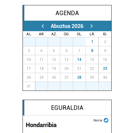
AGENDA
Abuztua 2026
AL.
AR.
AZ.
OG.
OL.
LR.
IG.
27
28
29
30
31
1
2
3
4
5
6
7
8
9
10
11
12
13
14
15
16
17
18
19
20
21
22
23
24
25
26
27
28
29
30
31
1
2
3
4
5
6
EGURALDIA
Iturria:
Hondarribia