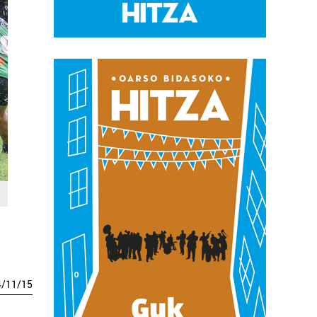
4
/
11
/
15