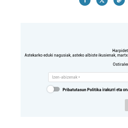
Errenteria-Orereta
Harpidetu
Astekarko eduki nagusiak, asteko albiste ikusienak, mar
Ostirale
Pribatutasun Politika
irakurri eta on