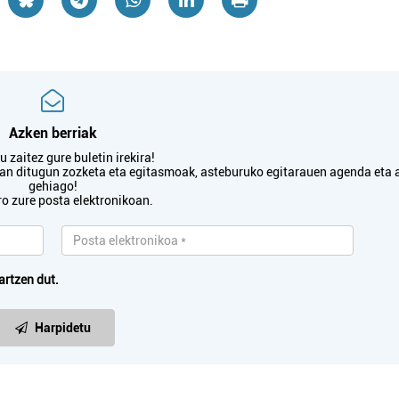
Oiartzun
Errenteria-Orereta
Azken berriak
 zaitez gure buletin irekira!
txan ditugun zozketa eta egitasmoak, asteburuko egitarauen agenda eta 
gehiago!
ro zure posta elektronikoan.
artzen dut.
Harpidetu