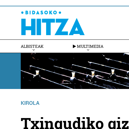
ALBISTEAK
MULTIMEDIA
KIROLA
Txingudiko giz