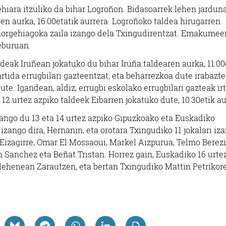
hiara itzuliko da bihar Logroñon. Bidasoarrek lehen jardun
en aurka, 16:00etatik aurrera. Logroñoko taldea hirugarren
 norgehiagoka zaila izango dela Txingudirentzat. Emakumee
teburuan.
ldeak Iruñean jokatuko du bihar Iruña taldearen aurka, 11:00
tida errugbilari gazteentzat, eta beharrezkoa dute irabazt
te. Igandean, aldiz, errugbi eskolako errugbilari gazteak ir
12 urtez azpiko taldeek Eibarren jokatuko dute, 10:30etik au
zango du 13 eta 14 urtez azpiko Gipuzkoako eta Euskadiko
ango dira, Hernanin, eta orotara Txingudiko 11 jokalari iz
r Eizagirre, Omar El Mossaoui, Markel Aizpurua, Telmo Berezi
n Sanchez eta Beñat Tristan. Horrez gain, Euskadiko 16 urte
ehenean Zarautzen, eta bertan Txingudiko Mattin Petrikor
Osasungintza
Janari prestatuak
OTORDU PLATE
UPE HORTZ KLINIKA
PRESTATUAK