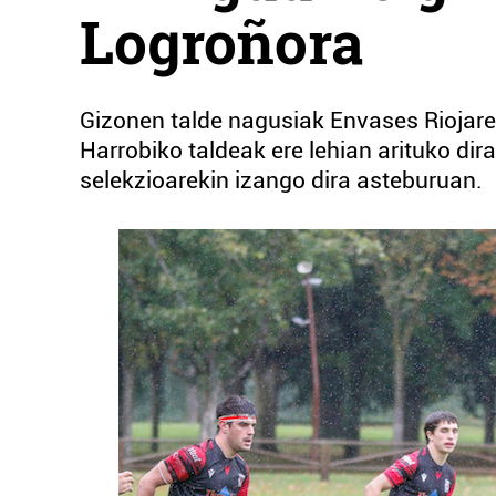
Logroñora
Gizonen talde nagusiak Envases Riojaren
Harrobiko taldeak ere lehian arituko dir
selekzioarekin izango dira asteburuan.