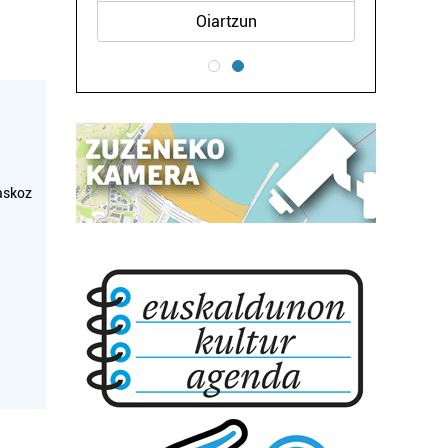
Oiartzun
askoz