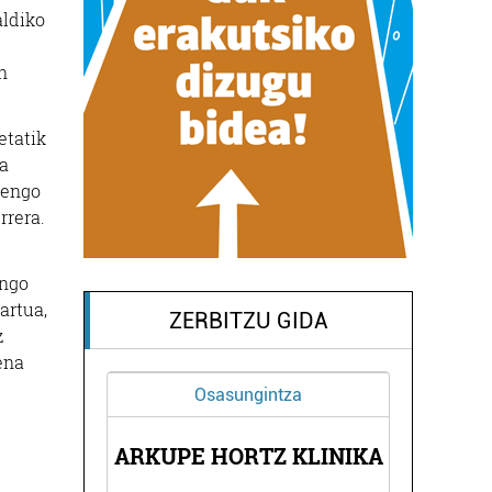
aldiko
n
etatik
ea
tengo
rrera.
ango
artua,
ZERBITZU GIDA
z
ena
Osasungintza
R
ARKUPE HORTZ KLINIKA