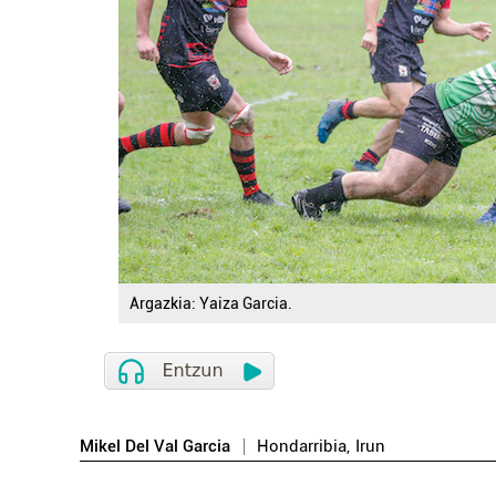
Argazkia: Yaiza Garcia.
Mikel Del Val Garcia
Hondarribia
,
Irun