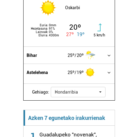
Oskarbi
20º
Euria:
0mm
Hezetasuna:
91%
Lainoak:
0%
27º
19º
5 km/h
Elurra:
4300m
Bihar
25º
20º
Astelehena
25º
19º
Gehiago:
Hondarribia
Azken 7 egunetako irakurrienak
1
Guadalupeko "novenak",