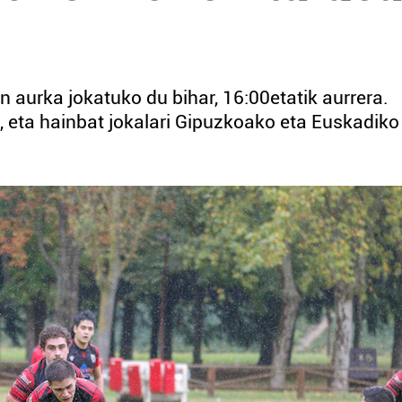
 aurka jokatuko du bihar, 16:00etatik aurrera.
a, eta hainbat jokalari Gipuzkoako eta Euskadiko