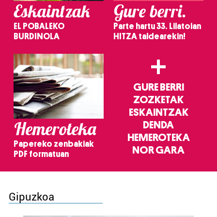
Eskaintzak
Gure berri.
EL POBALEKO
Parte hartu 33. Lilatoian
BURDINOLA
HITZA taldearekin!
+
GURE BERRI
ZOZKETAK
ESKAINTZAK
Hemeroteka
DENDA
HEMEROTEKA
Papereko zenbakiak
NOR GARA
PDF formatuan
Gipuzkoa