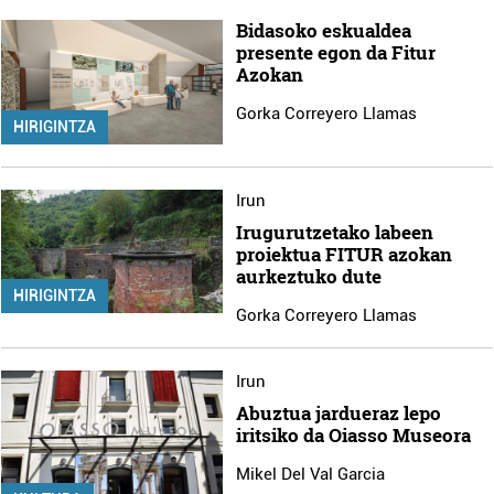
Bidasoko eskualdea
presente egon da Fitur
Azokan
Gorka Correyero Llamas
HIRIGINTZA
Irun
Irugurutzetako labeen
proiektua FITUR azokan
aurkeztuko dute
HIRIGINTZA
Gorka Correyero Llamas
Irun
Abuztua jardueraz lepo
iritsiko da Oiasso Museora
Mikel Del Val Garcia