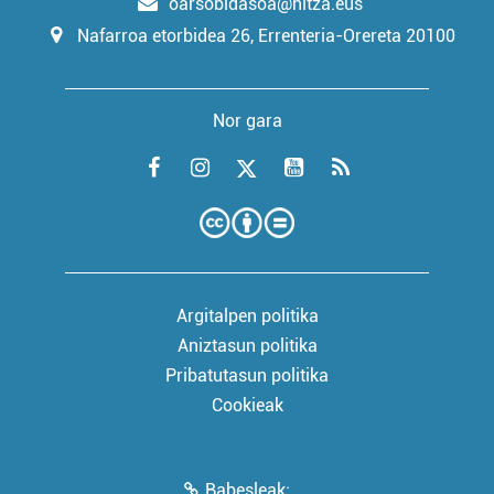
oarsobidasoa@hitza.eus
Nafarroa etorbidea 26, Errenteria-Orereta 20100
Nor gara
Argitalpen politika
Aniztasun politika
Pribatutasun politika
Cookieak
Babesleak: