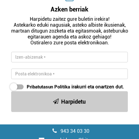
Azken berriak
Harpidetu zaitez gure buletin irekira!
Astekarko eduki nagusiak, asteko albiste ikusienak,
martxan ditugun zozketa eta egitasmoak, asteburuko
egitarauen agenda eta askoz gehiago!
Ostiralero zure posta elektronikoan.
Pribatutasun Politika
irakurri eta onartzen dut.
Harpidetu
943 34 03 30