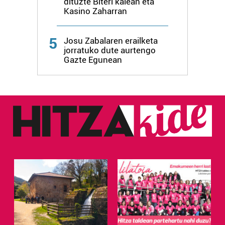
dituzte Biteri kalean eta
Kasino Zaharran
5
Josu Zabalaren erailketa
jorratuko dute aurtengo
Gazte Egunean