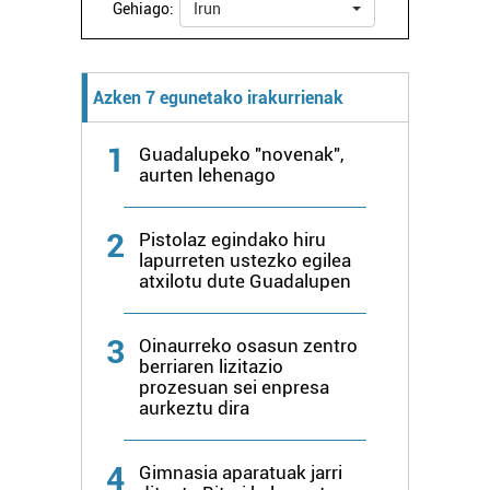
Gehiago:
Irun
interes komertzial legitimoetan babesten dira. Ikusi gure
bazkideen zerrenda, beren ustez zein helburutarako
duten interes legitimoa eta horren aurka nola egin
Azken 7 egunetako irakurrienak
dezakezun ikusteko.
1
Lortu zure datu pertsonalak prozesatzeko moduari
Guadalupeko "novenak",
aurten lehenago
buruzko informazio gehiago eta ezarri zure lehentasunak
datuen atalean. Edozein unetan alda edo ken dezakezu
zure baimena Cookieen adierazpenean.
2
Pistolaz egindako hiru
lapurreten ustezko egilea
atxilotu dute Guadalupen
Webgune honek cookie propioak eta hirugarrenen cookie-
fitxategiak erabiltzen ditu. Zure esperientzia eta
zerbitzuak hobetzeko asmoz, cookie teknologiaz
3
Oinaurreko osasun zentro
baliatzen gara. Ohar hau onartuz gero, teknologia hori
berriaren lizitazio
prozesuan sei enpresa
erabiltzeko baimen esplizitua ematen diguzu.
Gehiago
aurkeztu dira
irakurri
4
Gimnasia aparatuak jarri