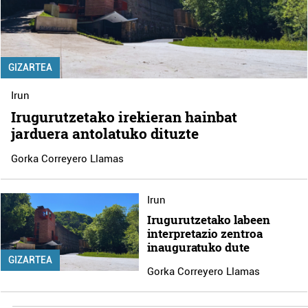
GIZARTEA
Irun
Irugurutzetako irekieran hainbat
jarduera antolatuko dituzte
Gorka Correyero Llamas
Irun
Irugurutzetako labeen
interpretazio zentroa
inauguratuko dute
GIZARTEA
Gorka Correyero Llamas