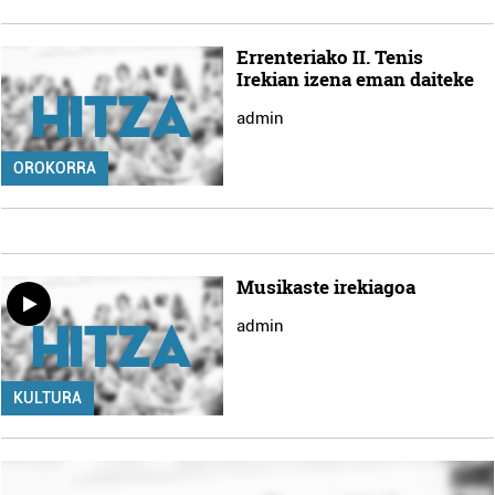
Errenteriako II. Tenis
Irekian izena eman daiteke
admin
OROKORRA
Musikaste irekiagoa
admin
KULTURA