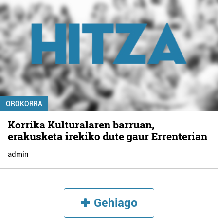
OROKORRA
Korrika Kulturalaren barruan,
erakusketa irekiko dute gaur Errenterian
admin
Gehiago