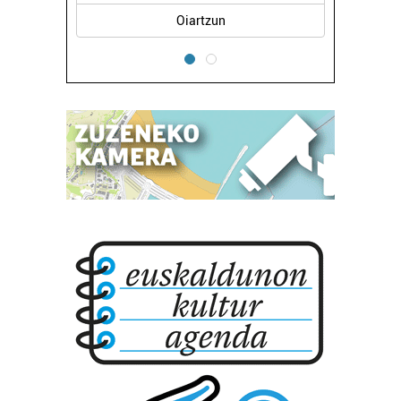
teknologia erabiliz, cookieak adibidez, iragarki eta eduki
Errenteria-Orereta
pertsonalizatuak eskaintzeko, iragarkiak eta edukia
neurtzeko, jendeari buruzko informazioa biltzeko eta
produktuak garatzeko. Zure datuak nork eta zertarako
erabiltzen dituen hauta dezakezu.
Bazkide batzuek ez dizute baimenik eskatzen, eta beren
interes komertzial legitimoetan babesten dira. Ikusi gure
bazkideen zerrenda, beren ustez zein helburutarako
duten interes legitimoa eta horren aurka nola egin
dezakezun ikusteko.
Lortu zure datu pertsonalak prozesatzeko moduari
buruzko informazio gehiago eta ezarri zure lehentasunak
datuen atalean. Edozein unetan alda edo ken dezakezu
zure baimena Cookieen adierazpenean.
Webgune honek cookie propioak eta hirugarrenen cookie-
fitxategiak erabiltzen ditu. Zure esperientzia eta