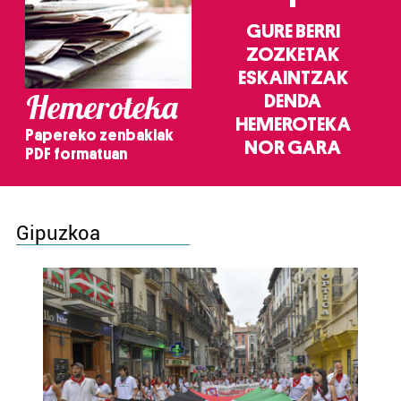
GURE BERRI
ZOZKETAK
ESKAINTZAK
Hemeroteka
DENDA
HEMEROTEKA
Papereko zenbakiak
NOR GARA
PDF formatuan
Gipuzkoa