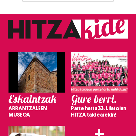
Eskaintzak
Gure berri.
ARRANTZALEEN
Parte hartu 33. Lilatoian
MUSEOA
HITZA taldearekin!
+