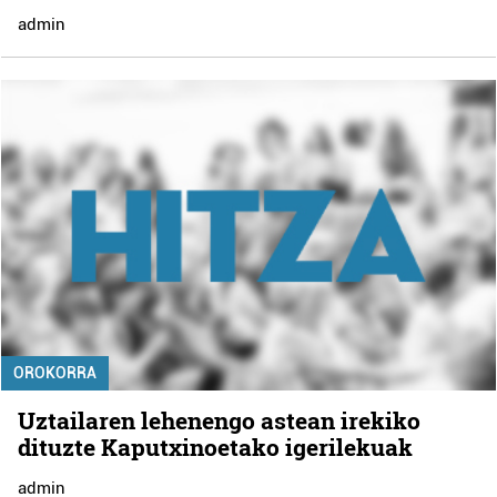
admin
OROKORRA
Uztailaren lehenengo astean irekiko
dituzte Kaputxinoetako igerilekuak
admin