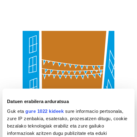
Datuen erabilera arduratsua
Guk eta
gure 1022 kideek
sure informacio pertsonala,
zure IP zenbakia, esaterako, prozesatzen ditugu, cookie
bezalako teknologiak erabiliz eta zure gailuko
informazioak azitzen dugu publizitate eta eduki