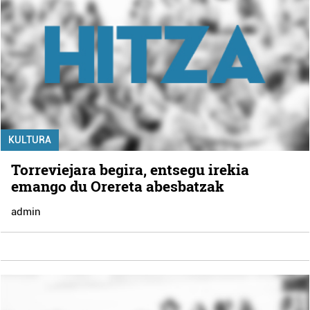
KULTURA
Torreviejara begira, entsegu irekia
emango du Orereta abesbatzak
admin