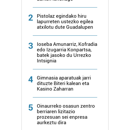
2
Pistolaz egindako hiru
lapurreten ustezko egilea
atxilotu dute Guadalupen
3
Ioseba Amunarriz, Kofradia
edo Izugarria Konpartsa,
batek jasoko du Urrezko
Intsignia
4
Gimnasia aparatuak jarri
dituzte Biteri kalean eta
Kasino Zaharran
5
Oinaurreko osasun zentro
berriaren lizitazio
prozesuan sei enpresa
aurkeztu dira