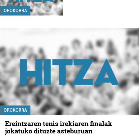
OROKORRA
OROKORRA
Ereintzaren tenis irekiaren finalak
jokatuko dituzte asteburuan