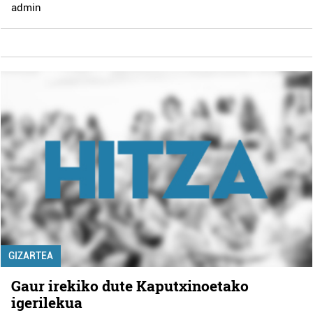
admin
GIZARTEA
Gaur irekiko dute Kaputxinoetako
igerilekua