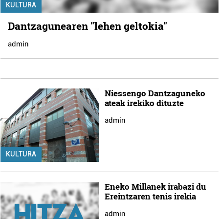
KULTURA
Dantzagunearen "lehen geltokia"
admin
Niessengo Dantzaguneko
ateak irekiko dituzte
admin
KULTURA
Eneko Millanek irabazi du
Ereintzaren tenis irekia
admin