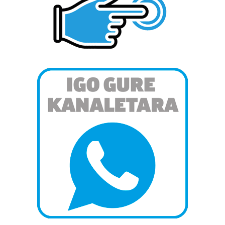
zerbitzuak hobetzeko asmoz, cookie teknologiaz
baliatzen gara. Ohar hau onartuz gero, teknologia hori
erabiltzeko baimen esplizitua ematen diguzu.
Gehiago
irakurri