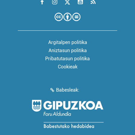
Argitalpen politika
Aniztasun politika
Pribatutasun politika
Cookieak
Babesleak: