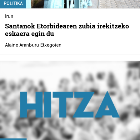
POLITIKA
Irun
Santanok Etorbidearen zubia irekitzeko
eskaera egin du
Alaine Aranburu Etxegoien