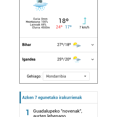
18º
Euria:
0mm
Hezetasuna:
100%
Lainoak:
69%
24º
17º
7 km/h
Elurra:
4500m
Bihar
27º
18º
Igandea
25º
20º
Gehiago:
Hondarribia
Azken 7 egunetako irakurrienak
1
Guadalupeko "novenak",
aurten lehenago