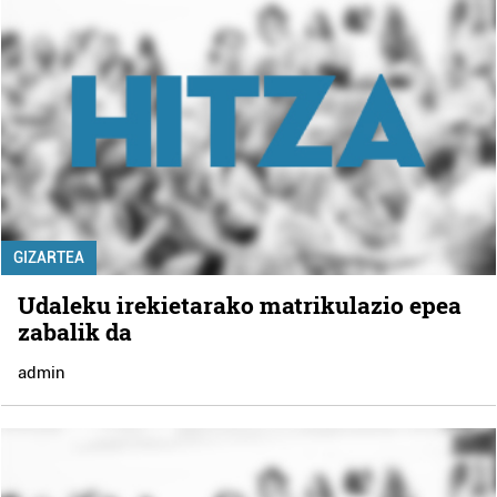
GIZARTEA
Udaleku irekietarako matrikulazio epea
zabalik da
admin