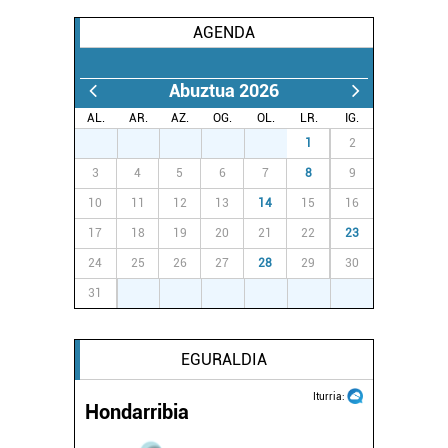
AGENDA
Abuztua 2026
AL.
AR.
AZ.
OG.
OL.
LR.
IG.
27
28
29
30
31
1
2
3
4
5
6
7
8
9
10
11
12
13
14
15
16
17
18
19
20
21
22
23
24
25
26
27
28
29
30
31
1
2
3
4
5
6
EGURALDIA
Iturria:
Hondarribia