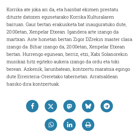
Korrika ate joka ari da, eta hainbat ekimen prestatu
dituzte datozen egunetarako Korrika Kulturalaren
barruan. Gaur bertan erakusketa bat inauguratuko dute,
20:00etan, Xenpelar Etxean. Igandera arte izango da
martxan. Aste honetan bertan Zigor DZrekin master clasa
izango da. Bihar izango da, 20:00etan, Xenpelar Etxean
bertan. Hurrengo egunean, berriz, etzi, Xabi Solanorekin
musikaz hitz egiteko aukera izango da ordu eta toki
berean. Azkenik, larunbatean, kontzertu maratoia egingo
dute Errenteria-Oreretako tabernetan. Arratsaldean
hasiko dira kontzertuak.