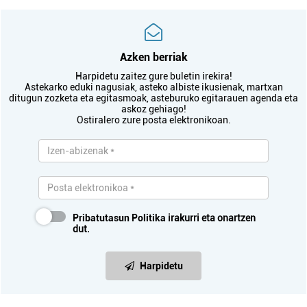
Azken berriak
Harpidetu zaitez gure buletin irekira!
Astekarko eduki nagusiak, asteko albiste ikusienak, martxan
ditugun zozketa eta egitasmoak, asteburuko egitarauen agenda eta
askoz gehiago!
Ostiralero zure posta elektronikoan.
Pribatutasun Politika
irakurri eta onartzen
dut.
Harpidetu