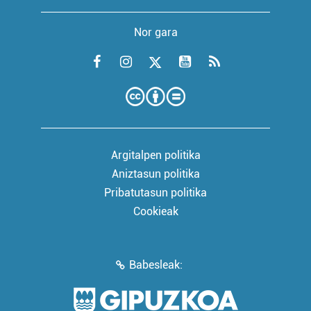
Nor gara
Argitalpen politika
Aniztasun politika
Pribatutasun politika
Cookieak
Babesleak: