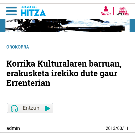
Sartu
OROKORRA
Korrika Kulturalaren barruan,
erakusketa irekiko dute gaur
Errenterian
admin
2013
/
03
/
11