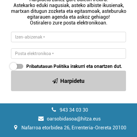
Astekarko eduki nagusiak, asteko albiste ikusienak,
martxan ditugun zozketa eta egitasmoak, asteburuko
egitarauen agenda eta askoz gehiago!
Ostiralero zure posta elektronikoan.
Pribatutasun Politika
irakurri eta onartzen dut.
Harpidetu
943 34 03 30
oarsobidasoa@hitza.eus
Nafarroa etorbidea 26, Errenteria-Orereta 20100