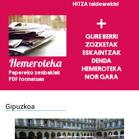
HITZA taldearekin!
+
GURE BERRI
ZOZKETAK
ESKAINTZAK
Hemeroteka
DENDA
HEMEROTEKA
Papereko zenbakiak
NOR GARA
PDF formatuan
Gipuzkoa