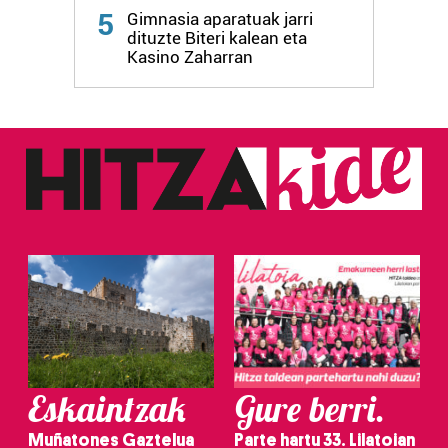
5
Gimnasia aparatuak jarri
dituzte Biteri kalean eta
Kasino Zaharran
Eskaintzak
Gure berri.
Muñatones Gaztelua
Parte hartu 33. Lilatoian