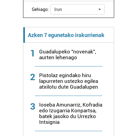
Gehiago:
Irun
Azken 7 egunetako irakurrienak
1
Guadalupeko "novenak",
aurten lehenago
2
Pistolaz egindako hiru
lapurreten ustezko egilea
atxilotu dute Guadalupen
3
Ioseba Amunarriz, Kofradia
edo Izugarria Konpartsa,
batek jasoko du Urrezko
Intsignia