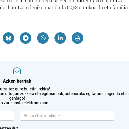
Hamarreko haur taldea osatzea da horretarako baldintza.
 da. haurtzaindegiko matrikula 52,53 eurokoa da eta familia
Azken berriak
 zaitez gure buletin irekira!
txan ditugun zozketa eta egitasmoak, asteburuko egitarauen agenda eta 
gehiago!
ro zure posta elektronikoan.
artzen dut.