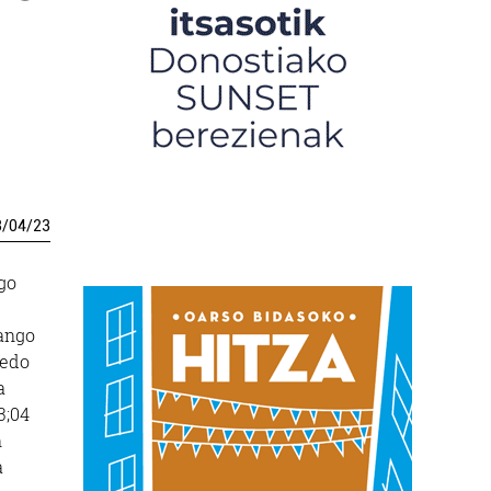
3
/
04
/
23
go
zango
 edo
a
3;04
n
a