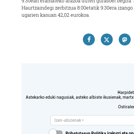
9:30ean eramateko arazoa duten gurasoei begira. 
Haurtzaindegi zerbitzua 8:00etatik 9:30era izango
ugarien kasuan 42,02 eurokoa.
Harpidetu
Astekarko eduki nagusiak, asteko albiste ikusienak, mar
Ostirale
Pribatutasun Politika
irakurri eta on