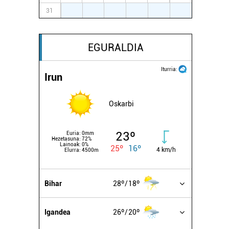
31
1
2
3
4
5
6
EGURALDIA
Iturria:
Irun
Oskarbi
23º
Euria:
0mm
Hezetasuna:
72%
Lainoak:
0%
25º
16º
4 km/h
Elurra:
4500m
Bihar
28º
18º
Igandea
26º
20º