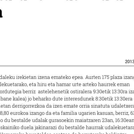
a
201
udaleku irekietan izena emateko epea. Aurten 175 plaza izan
dalekuetarako, eta hiru eta hamar urte arteko haurrek eman
rdutegia berriz astelehenetik ostiralera 9:30etik 13:30ra i
bane kalea) jo beharko dute interesdunek 8:30etik 13:30era
etan derrigorrezkoa da izen emate orria sinatuta udaletxer
80 eurokoa izango da eta familia ugarien kasuan, berriz, 6
go du bestalde udalak gurasoekin maiatzaren 23an, 16:30ea
skainiko duela jakinarazi du bestalde haurrak udalekuetar