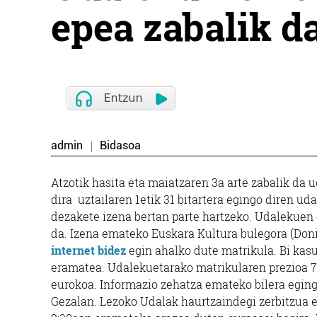
epea zabalik d
admin
Bidasoa
Atzotik hasita eta maiatzaren 3a arte zabalik da 
dira uztailaren 1etik 31 bitartera egingo diren u
dezakete izena bertan parte hartzeko. Udalekuen o
da. Izena emateko Euskara Kultura bulegora (Doni
internet bidez
egin ahalko dute matrikula. Bi kasu
eramatea. Udalekuetarako matrikularen prezioa 78,
eurokoa. Informazio zehatza emateko bilera egin
Gezalan. Lezoko Udalak haurtzaindegi zerbitzua e