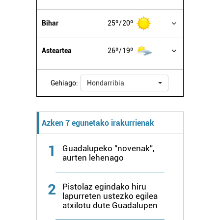
irakurri
Bihar
25º
20º
Asteartea
26º
19º
Gehiago:
Hondarribia
Azken 7 egunetako irakurrienak
1
Guadalupeko "novenak",
aurten lehenago
2
Pistolaz egindako hiru
lapurreten ustezko egilea
atxilotu dute Guadalupen