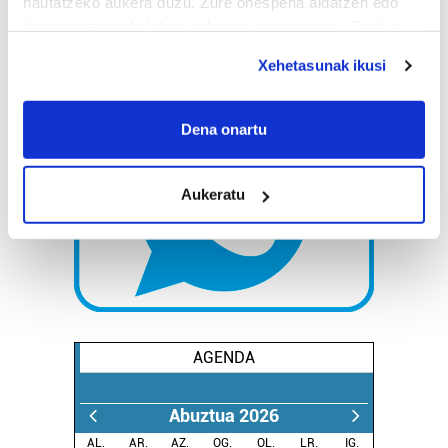
hautatzeko aukera duzu. Zure onespena aldatzen edo
deuseztatzen ahal duzu edozein momentutan, Cookie
deklaraziotik edo Privacy triggerean klikatuz.
Xehetasunak ikusi
If you allow, we would also like to:
Collect information about your geographical
Dena onartu
location which can be accurate to within several
meters
Aukeratu
Identify your device by actively scanning it for
specific characteristics (fingerprinting)
Find out more about how your personal data is processed
and set your preferences in the
details section
.
Guk eta gure bazkideek zure datu pertsonalak
prozesatzen ditugu, zure IP zenbakia, besteak beste,
AGENDA
teknologia erabiliz, cookieak adibidez, iragarki eta eduki
pertsonalizatuak eskaintzeko, iragarkiak eta edukia
Abuztua 2026
neurtzeko, jendeari buruzko informazioa biltzeko eta
produktuak garatzeko. Zure datuak nork eta zertarako
AL.
AR.
AZ.
OG.
OL.
LR.
IG.