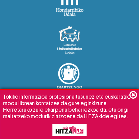
Tokiko informazioa profesionaltasunez eta euskaratik,
modu librean kontatzea da gure eginkizuna.
Horretarako zure ekarpena beharrezkoa da, eta ongi
maitatzeko modurik zintzoena da HITZAkide egitea.