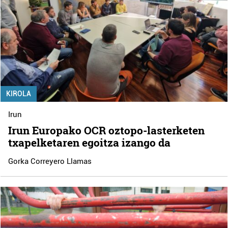
KIROLA
Irun
Irun Europako OCR oztopo-lasterketen
txapelketaren egoitza izango da
Gorka Correyero Llamas