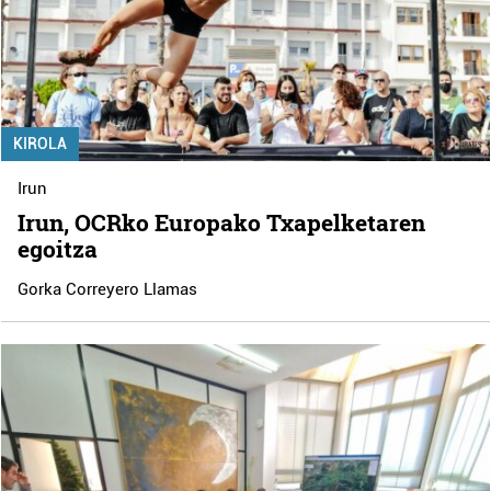
KIROLA
Irun
Irun, OCRko Europako Txapelketaren
egoitza
Gorka Correyero Llamas