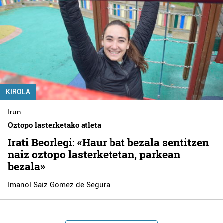
KIROLA
Irun
Oztopo lasterketako atleta
Irati Beorlegi: «Haur bat bezala sentitzen
naiz oztopo lasterketetan, parkean
bezala»
Imanol Saiz Gomez de Segura