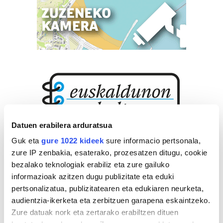
Datuen erabilera arduratsua
Guk eta
gure 1022 kideek
sure informacio pertsonala,
zure IP zenbakia, esaterako, prozesatzen ditugu, cookie
bezalako teknologiak erabiliz eta zure gailuko
informazioak azitzen dugu publizitate eta eduki
pertsonalizatua, publizitatearen eta edukiaren neurketa,
audientzia-ikerketa eta zerbitzuen garapena eskaintzeko.
Zure datuak nork eta zertarako erabiltzen dituen