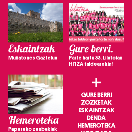
Eskaintzak
Gure berri.
Muñatones Gaztelua
Parte hartu 33. Lilatoian
HITZA taldearekin!
+
GURE BERRI
ZOZKETAK
ESKAINTZAK
Hemeroteka
DENDA
HEMEROTEKA
Papereko zenbakiak