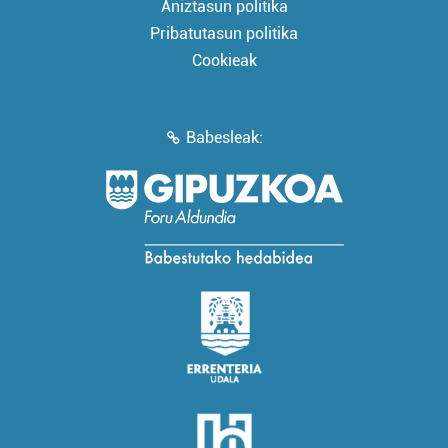
Aniztasun politika
Pribatutasun politika
Cookieak
Babesleak: