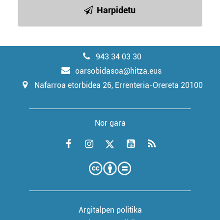
Harpidetu
943 34 03 30
oarsobidasoa@hitza.eus
Nafarroa etorbidea 26, Errenteria-Orereta 20100
Nor gara
Argitalpen politika