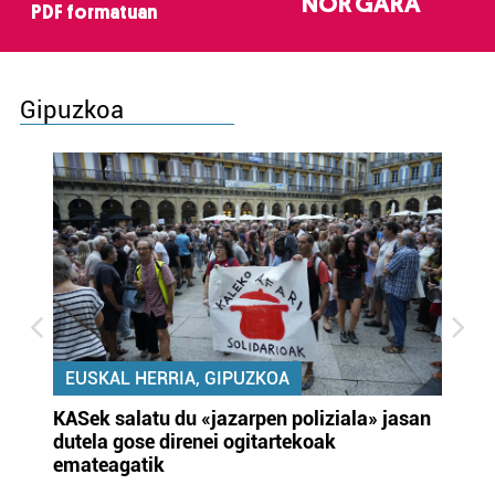
NOR GARA
PDF formatuan
Gipuzkoa
EUSKAL HERRIA, GIPUZKOA
KASek salatu du «jazarpen poliziala» jasan
Pa
dutela gose direnei ogitartekoak
da
emateagatik
«s