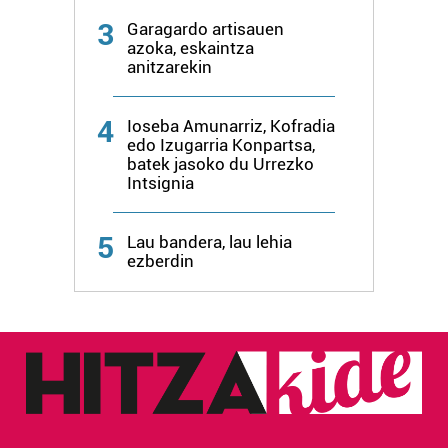
3
Garagardo artisauen
azoka, eskaintza
anitzarekin
4
Ioseba Amunarriz, Kofradia
edo Izugarria Konpartsa,
batek jasoko du Urrezko
Intsignia
5
Lau bandera, lau lehia
ezberdin