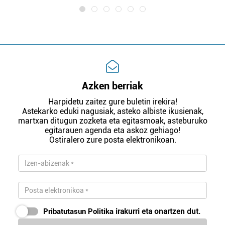
Azken berriak
Harpidetu zaitez gure buletin irekira!
Astekarko eduki nagusiak, asteko albiste ikusienak,
martxan ditugun zozketa eta egitasmoak, asteburuko
egitarauen agenda eta askoz gehiago!
Ostiralero zure posta elektronikoan.
Pribatutasun Politika
irakurri eta onartzen dut.