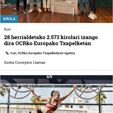
KIROLA
Irun
28 herrialdetako 2.573 kirolari izango
dira OCRko Europako Txapelketan
Irun, OCRko Europako Txapelketaren egoitza
Gorka Correyero Llamas